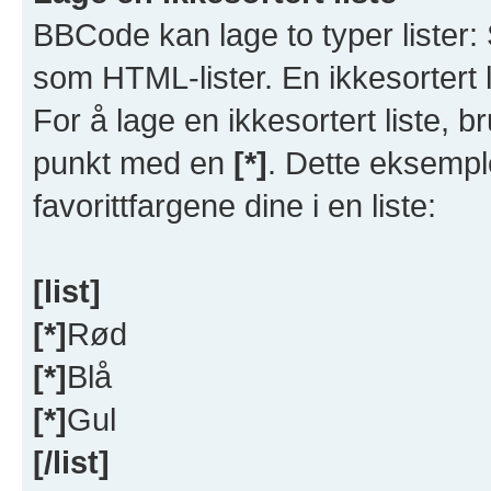
BBCode kan lage to typer lister: S
som HTML-lister. En ikkesortert l
For å lage en ikkesortert liste, 
punkt med en
[*]
. Dette eksempl
favorittfargene dine i en liste:
[list]
[*]
Rød
[*]
Blå
[*]
Gul
[/list]