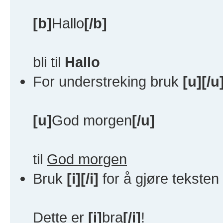
[b]
Hallo
[/b]
bli til
Hallo
For understreking bruk
[u][/u
[u]
God morgen
[/u]
til
God morgen
Bruk
[i][/i]
for å gjøre teksten
Dette er
[i]
bra
[/i]
!