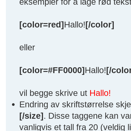
eksempler for å lage rød tekst
[color=red]
Hallo!
[/color]
eller
[color=#FF0000]
Hallo!
[/colo
vil begge skrive ut
Hallo!
Endring av skriftstørrelse sk
[/size]
. Disse taggene kan vari
vanligvis et tall fra 20 (veldig 