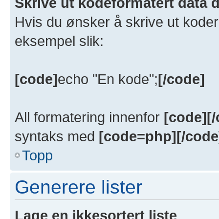
Skrive ut kodeformatert data d
Hvis du ønsker å skrive ut koder
eksempel slik:
[code]
echo "En kode";
[/code]
All formatering innenfor
[code][
syntaks med
[code=php][/code
Topp
Generere lister
Lage en ikkesortert liste