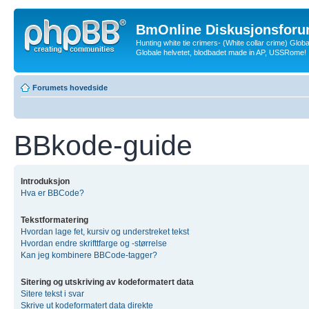
BmOnline Diskusjonsforu
Hunting white tie crimers- (White collar crime) Glob
Globale helvetet, blodbadet made in AP, USSRome!
Forumets hovedside
BBkode-guide
Introduksjon
Hva er BBCode?
Tekstformatering
Hvordan lage fet, kursiv og understreket tekst
Hvordan endre skrifttfarge og -størrelse
Kan jeg kombinere BBCode-tagger?
Sitering og utskriving av kodeformatert data
Sitere tekst i svar
Skrive ut kodeformatert data direkte