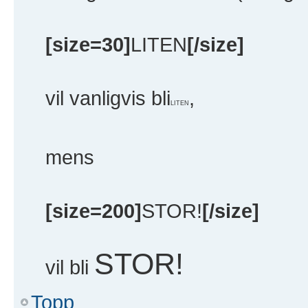
[size=30]
LITEN
[/size]
vil vanligvis bli
,
LITEN
mens
[size=200]
STOR!
[/size]
STOR!
vil bli
Topp