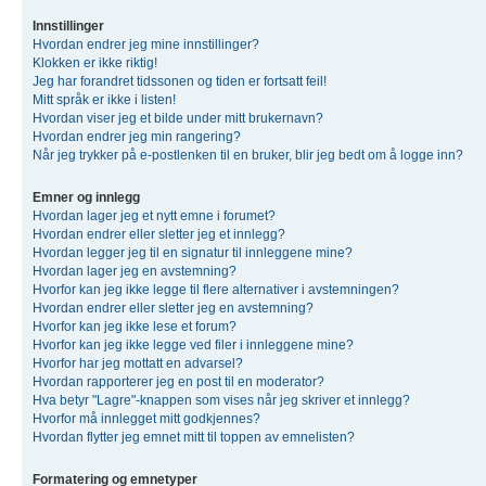
Innstillinger
Hvordan endrer jeg mine innstillinger?
Klokken er ikke riktig!
Jeg har forandret tidssonen og tiden er fortsatt feil!
Mitt språk er ikke i listen!
Hvordan viser jeg et bilde under mitt brukernavn?
Hvordan endrer jeg min rangering?
Når jeg trykker på e-postlenken til en bruker, blir jeg bedt om å logge inn?
Emner og innlegg
Hvordan lager jeg et nytt emne i forumet?
Hvordan endrer eller sletter jeg et innlegg?
Hvordan legger jeg til en signatur til innleggene mine?
Hvordan lager jeg en avstemning?
Hvorfor kan jeg ikke legge til flere alternativer i avstemningen?
Hvordan endrer eller sletter jeg en avstemning?
Hvorfor kan jeg ikke lese et forum?
Hvorfor kan jeg ikke legge ved filer i innleggene mine?
Hvorfor har jeg mottatt en advarsel?
Hvordan rapporterer jeg en post til en moderator?
Hva betyr "Lagre"-knappen som vises når jeg skriver et innlegg?
Hvorfor må innlegget mitt godkjennes?
Hvordan flytter jeg emnet mitt til toppen av emnelisten?
Formatering og emnetyper