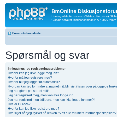
BmOnline Diskusjonsforu
Hunting white tie crimers- (White collar crime) Glob
Globale helvetet, blodbadet made in AP, USSRome!
Forumets hovedside
Spørsmål og svar
Innloggings- og registreringsproblemer
Hvorfor kan jeg ikke logge meg inn?
Hvorfor må jeg registrere meg?
Hvorfor blir jeg logget ut automatisk?
Hvordan kan jeg forhindre at navnet mitt blir vist i listen over påloggede bruk
Jeg har glemt passordet mitt!
Jeg har registrert meg, men kan ikke logge inn!
Jeg har registrert meg tidligere, men kan ikke logge inn mer?!
Hva er COPPA?
Hvorfor kan jeg ikke registrere meg?
Hva skjer når jeg trykker på lenken "Slett alle forumets informasjonskapsler"?