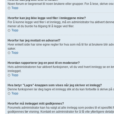
Noen forum er begrenset til noen brukere eller grupper. For å lese, skrive osv
Topp
Hvorfor kan jeg ikke legge ved filer i innleggene mine?
For å kunne legge ved filer i et innlegg, må en administrator ha aktivert denn
mener at du burde ha tilgang til å legge ved filer.
Topp
Hvorfor har jeg mottatt en advarsel?
Hver enkelt side har sine egne regler for hva som må til for at brukere blir adv
saker.
Topp
Hvordan rapporterer jeg en post til en moderator?
Hvis administratoren har aktivert funksjonen, vil du ved hvert innlegg se en k
innlegget.
Topp
Hva betyr "Lagre"-knappen som vises når jeg skriver et innlegg?
Denne funksjonen lar deg lagre et innlegg slik at du kan fortsette å skrive på
Topp
Hvorfor må innlegget mitt godkjennes?
Forumets administrator kan ha valgt at alle innlegg som postes til et spesifik
godkjennes før visning. Kontakt en administrator for å få vite ytterligere detalje