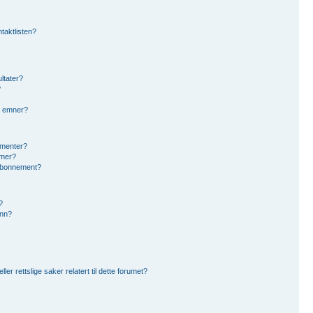
ntaktlisten?
ltater?
?
g emner?
ementer?
umer?
eabonnement?
?
inn?
r rettslige saker relatert til dette forumet?