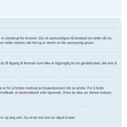
u er utestengt fra forumet. (Du vil sannsynligvis få beskjed om dette når du
men dette merkes ofte fort og er derfor en lite sannsynlig grunn.
u få tilgang til finesser som ikke er tilgjenglig for en gjestebruker, slik som å
e er for å hindre misbruk av brukerkontoen din av andre. For å forbli
rnettkafé, et skolenettverk eller lignende. (Hvis du ikke ser denne boksen,
r og deg selv. Du vil bli vist som en skjult bruker.