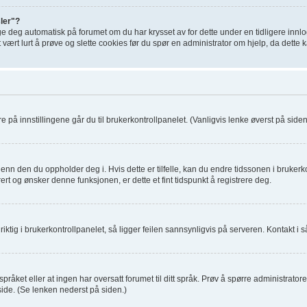
sler"?
ge deg automatisk på forumet om du har krysset av for dette under en tidligere inn
t vært lurt å prøve og slette cookies før du spør en administrator om hjelp, da dette
re på innstillingene går du til brukerkontrollpanelet. (Vanligvis lenke øverst på siden, 
enn den du oppholder deg i. Hvis dette er tilfelle, kan du endre tidssonen i brukerko
rt og ønsker denne funksjonen, er dette et fint tidspunkt å registrere deg.
ktig i brukerkontrollpanelet, så ligger feilen sannsynligvis på serveren. Kontakt i så
pråket eller at ingen har oversatt forumet til ditt språk. Prøv å spørre administrato
de. (Se lenken nederst på siden.)