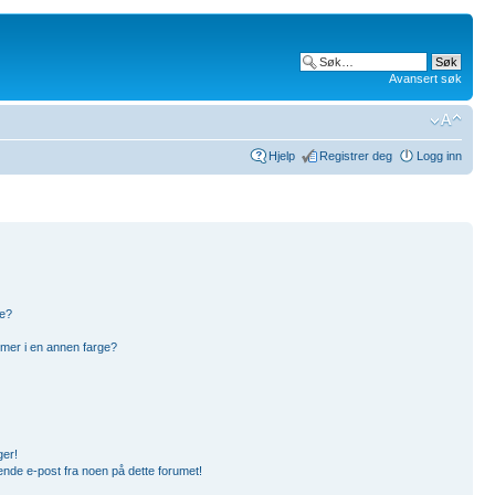
Avansert søk
Hjelp
Registrer deg
Logg inn
pe?
mer i en annen farge?
ger!
ende e-post fra noen på dette forumet!