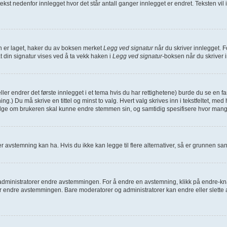
 tekst nedenfor innlegget hvor det står antall ganger innlegget er endret. Teksten vi
den er laget, haker du av boksen merket
Legg ved signatur
når du skriver innlegget. F
at din signatur vises ved å ta vekk haken i
Legg ved signatur
-boksen når du skriver 
eller endrer det første innlegget i et tema hvis du har rettighetene) burde du se en 
ing.) Du må skrive en tittel og minst to valg. Hvert valg skrives inn i tekstfeltet, me
velge om brukeren skal kunne endre stemmen sin, og samtidig spesifisere hvor man
 avstemning kan ha. Hvis du ikke kan legge til flere alternativer, så er grunnen s
inistratorer endre avstemmingen. For å endre en avstemning, klikk på endre-knappe
endre avstemmingen. Bare moderatorer og administratorer kan endre eller slette a