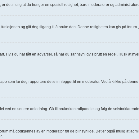
., er det mulig at du trenger en spesiell rettighet; bare moderatorer og administrat
e funksjonen og gitt deg tilgang til å bruke den. Denne rettigheten kan gis på foru
art. Hvis du har fått en advarsel, så har du sannsynligvis brutt en regel. Husk at hver
napp som lar deg rapportere dette innlegget til en moderator. Ved å klikke på denne 
 det ved en senere anledning. Gå til brukerkontrollpanelet og følg de selvforklarend
t forum må godkjennes av en moderator før de blir synlige. Det er også mulig at admi
r.