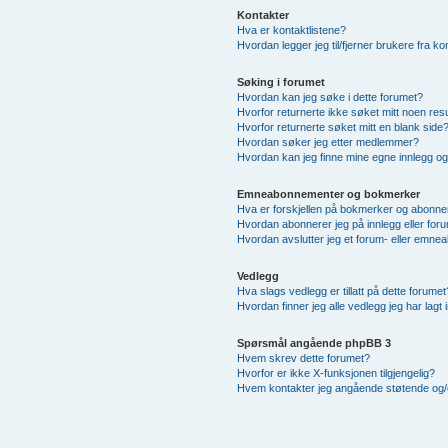
Kontakter
Hva er kontaktlistene?
Hvordan legger jeg til/fjerner brukere fra ko
Søking i forumet
Hvordan kan jeg søke i dette forumet?
Hvorfor returnerte ikke søket mitt noen resu
Hvorfor returnerte søket mitt en blank side
Hvordan søker jeg etter medlemmer?
Hvordan kan jeg finne mine egne innlegg o
Emneabonnementer og bokmerker
Hva er forskjellen på bokmerker og abonn
Hvordan abonnerer jeg på innlegg eller for
Hvordan avslutter jeg et forum- eller emn
Vedlegg
Hva slags vedlegg er tillatt på dette forumet
Hvordan finner jeg alle vedlegg jeg har lagt 
Spørsmål angående phpBB 3
Hvem skrev dette forumet?
Hvorfor er ikke X-funksjonen tilgjengelig?
Hvem kontakter jeg angående støtende og/elle