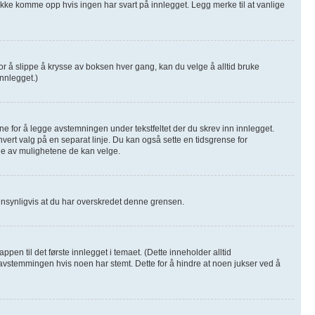
l ikke komme opp hvis ingen har svart på innlegget. Legg merke til at vanlige
or å slippe å krysse av boksen hver gang, kan du velge å alltid bruke
innlegget.)
fane for å legge avstemningen under tekstfeltet der du skrev inn innlegget.
d hvert valg på en separat linje. Du kan også sette en tidsgrense for
ge av mulighetene de kan velge.
annsynligvis at du har overskredet denne grensen.
n til det første innlegget i temaet. (Dette inneholder alltid
vstemmingen hvis noen har stemt. Dette for å hindre at noen jukser ved å