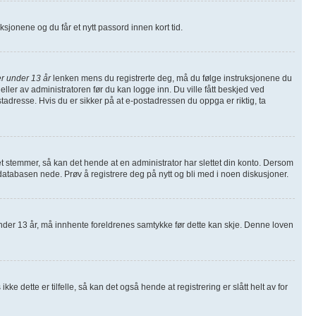
ruksjonene og du får et nytt passord innen kort tid.
r under 13 år
lenken mens du registrerte deg, må du følge instruksjonene du
eller av administratoren før du kan logge inn. Du ville fått beskjed ved
tadresse. Hvis du er sikker på at e-postadressen du oppga er riktig, ta
et stemmer, så kan det hende at en administrator har slettet din konto. Dersom
å databasen nede. Prøv å registrere deg på nytt og bli med i noen diskusjoner.
nder 13 år, må innhente foreldrenes samtykke før dette kan skje. Denne loven
 dette er tilfelle, så kan det også hende at registrering er slått helt av for