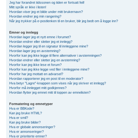
Jeg har forandret tidssonen og tiden er fortsatt feil!
Mitt språk er ikke i listen!
Hvordan viser jeg et bilde under mitt brukernavn?
Hvordan endrer jeg min rangering?
Når jeg trykker på e-postlenken til en bruker, blir jeg bedt om å logge inn?
Emner og innlegg
Hvordan lager jeg et nytt emne i forumet?
Hvordan endrer eller sletter jeg et innlegg?
Hvordan legger jeg til en signatur til innleggene mine?
Hvordan lager jeg en avstemning?
Hvorfor kan jeg ikke legge til flere alternativer i avstemningen?
Hvordan endrer eller sletter jeg en avstemning?
Hvorfor kan jeg ikke lese et forum?
Hvorfor kan jeg ikke legge ved filer i innleggene mine?
Hvorfor har jeg mottatt en advarsel?
Hvordan rapporterer jeg en post til en moderator?
Hva betyr "Lagre"-knappen som vises når jeg skriver et innlegg?
Hvorfor må innlegget mitt godkjennes?
Hvordan flytter jeg emnet mitt til toppen av emnelisten?
Formatering og emnetyper
Hva er BBKode?
Kan jeg bruke HTML?
Hva er smil?
Kan jeg bruke bilder?
Hva er globale annonseringer?
Hva er annonseringer?
Hva er prioriterte emner?