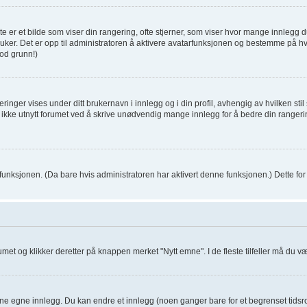
 er et bilde som viser din rangering, ofte stjerner, som viser hvor mange innlegg du 
er bruker. Det er opp til administratoren å aktivere avatarfunksjonen og bestemme på 
od grunn!)
inger vises under ditt brukernavn i innlegg og i din profil, avhengig av hvilken stil 
t ikke utnytt forumet ved å skrive unødvendig mange innlegg for å bedre din rangeri
 funksjonen. (Da bare hvis administratoren har aktivert denne funksjonen.) Dette f
orumet og klikker deretter på knappen merket "Nytt emne". I de fleste tilfeller må du 
dine egne innlegg. Du kan endre et innlegg (noen ganger bare for et begrenset tidsro