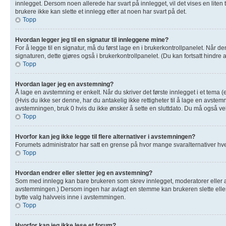
innlegget. Dersom noen allerede har svart på innlegget, vil det vises en liten
brukere ikke kan slette et innlegg etter at noen har svart på det.
Topp
Hvordan legger jeg til en signatur til innleggene mine?
For å legge til en signatur, må du først lage en i brukerkontrollpanelet. Når 
signaturen, dette gjøres også i brukerkontrollpanelet. (Du kan fortsatt hindre 
Topp
Hvordan lager jeg en avstemning?
Å lage en avstemning er enkelt. Når du skriver det første innlegget i et tema (
(Hvis du ikke ser denne, har du antakelig ikke rettigheter til å lage en avstemn
avstemningen, bruk 0 hvis du ikke ønsker å sette en sluttdato. Du må også 
Topp
Hvorfor kan jeg ikke legge til flere alternativer i avstemningen?
Forumets administrator har satt en grense på hvor mange svaralternativer hver
Topp
Hvordan endrer eller sletter jeg en avstemning?
Som med innlegg kan bare brukeren som skrev innlegget, moderatorer eller adm
avstemmingen.) Dersom ingen har avlagt en stemme kan brukeren slette eller 
bytte valg halvveis inne i avstemmingen.
Topp
Hvorfor kan jeg ikke lese et forum?