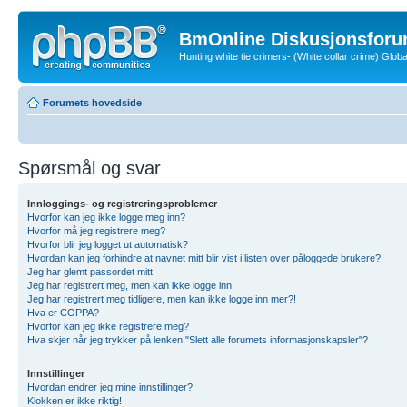
BmOnline Diskusjonsforu
Hunting white tie crimers- (White collar crime) Glo
Forumets hovedside
Spørsmål og svar
Innloggings- og registreringsproblemer
Hvorfor kan jeg ikke logge meg inn?
Hvorfor må jeg registrere meg?
Hvorfor blir jeg logget ut automatisk?
Hvordan kan jeg forhindre at navnet mitt blir vist i listen over påloggede brukere?
Jeg har glemt passordet mitt!
Jeg har registrert meg, men kan ikke logge inn!
Jeg har registrert meg tidligere, men kan ikke logge inn mer?!
Hva er COPPA?
Hvorfor kan jeg ikke registrere meg?
Hva skjer når jeg trykker på lenken "Slett alle forumets informasjonskapsler"?
Innstillinger
Hvordan endrer jeg mine innstillinger?
Klokken er ikke riktig!