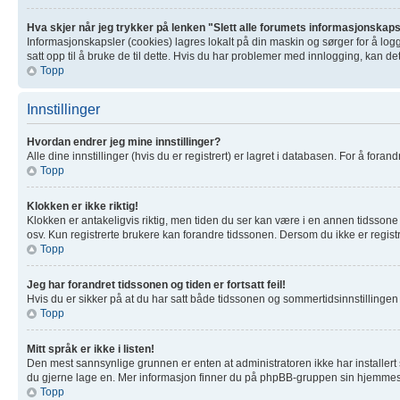
Hva skjer når jeg trykker på lenken "Slett alle forumets informasjonskap
Informasjonskapsler (cookies) lagres lokalt på din maskin og sørger for å log
satt opp til å bruke de til dette. Hvis du har problemer med innlogging, kan de
Topp
Innstillinger
Hvordan endrer jeg mine innstillinger?
Alle dine innstillinger (hvis du er registrert) er lagret i databasen. For å forand
Topp
Klokken er ikke riktig!
Klokken er antakeligvis riktig, men tiden du ser kan være i en annen tidssone 
osv. Kun registrerte brukere kan forandre tidssonen. Dersom du ikke er registre
Topp
Jeg har forandret tidssonen og tiden er fortsatt feil!
Hvis du er sikker på at du har satt både tidssonen og sommertidsinnstillingen ri
Topp
Mitt språk er ikke i listen!
Den mest sannsynlige grunnen er enten at administratoren ikke har installert s
du gjerne lage en. Mer informasjon finner du på phpBB-gruppen sin hjemmesi
Topp