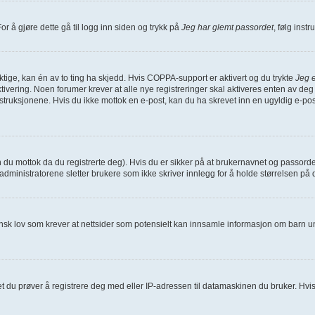
or å gjøre dette gå til logg inn siden og trykk på
Jeg har glemt passordet
, følg inst
iktige, kan én av to ting ha skjedd. Hvis COPPA-support er aktivert og du trykte
Jeg e
ivering. Noen forumer krever at alle nye registreringer skal aktiveres enten av deg 
struksjonene. Hvis du ikke mottok en e-post, kan du ha skrevet inn en ugyldig e-pos
n du mottok da du registrerte deg). Hvis du er sikker på at brukernavnet og passord
at administratorene sletter brukere som ikke skriver innlegg for å holde størrelsen p
ansk lov som krever at nettsider som potensielt kan innsamle informasjon om barn u
du prøver å registrere deg med eller IP-adressen til datamaskinen du bruker. Hvis ikke