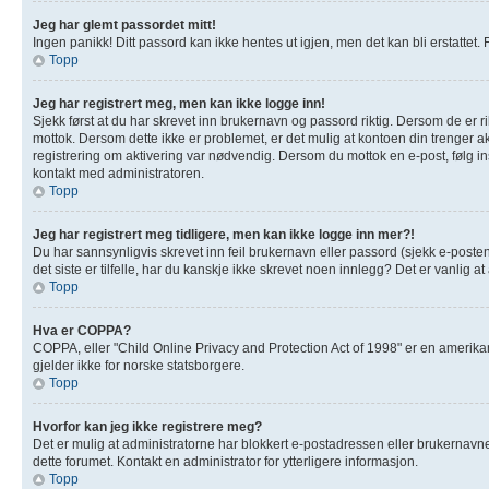
Jeg har glemt passordet mitt!
Ingen panikk! Ditt passord kan ikke hentes ut igjen, men det kan bli erstattet. F
Topp
Jeg har registrert meg, men kan ikke logge inn!
Sjekk først at du har skrevet inn brukernavn og passord riktig. Dersom de er r
mottok. Dersom dette ikke er problemet, er det mulig at kontoen din trenger akt
registrering om aktivering var nødvendig. Dersom du mottok en e-post, følg in
kontakt med administratoren.
Topp
Jeg har registrert meg tidligere, men kan ikke logge inn mer?!
Du har sannsynligvis skrevet inn feil brukernavn eller passord (sjekk e-poste
det siste er tilfelle, har du kanskje ikke skrevet noen innlegg? Det er vanlig 
Topp
Hva er COPPA?
COPPA, eller "Child Online Privacy and Protection Act of 1998" er en amerik
gjelder ikke for norske statsborgere.
Topp
Hvorfor kan jeg ikke registrere meg?
Det er mulig at administratorne har blokkert e-postadressen eller brukernavnet 
dette forumet. Kontakt en administrator for ytterligere informasjon.
Topp