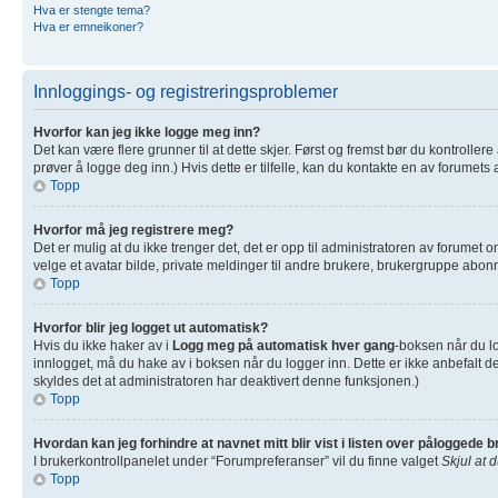
Hva er stengte tema?
Hva er emneikoner?
Innloggings- og registreringsproblemer
Hvorfor kan jeg ikke logge meg inn?
Det kan være flere grunner til at dette skjer. Først og fremst bør du kontrolle
prøver å logge deg inn.) Hvis dette er tilfelle, kan du kontakte en av forumets 
Topp
Hvorfor må jeg registrere meg?
Det er mulig at du ikke trenger det, det er opp til administratoren av forumet om
velge et avatar bilde, private meldinger til andre brukere, brukergruppe abonn
Topp
Hvorfor blir jeg logget ut automatisk?
Hvis du ikke haker av i
Logg meg på automatisk hver gang
-boksen når du lo
innlogget, må du hake av i boksen når du logger inn. Dette er ikke anbefalt de
skyldes det at administratoren har deaktivert denne funksjonen.)
Topp
Hvordan kan jeg forhindre at navnet mitt blir vist i listen over påloggede 
I brukerkontrollpanelet under “Forumpreferanser” vil du finne valget
Skjul at 
Topp