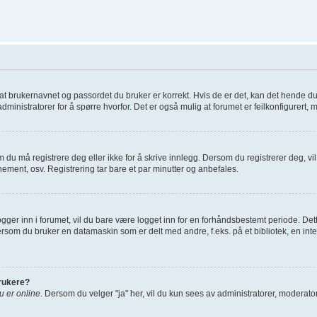
re at brukernavnet og passordet du bruker er korrekt. Hvis de er det, kan det hende d
administratorer for å spørre hvorfor. Det er også mulig at forumet er feilkonfigurert, 
 du må registrere deg eller ikke for å skrive innlegg. Dersom du registrerer deg, vil d
ement, osv. Registrering tar bare et par minutter og anbefales.
gger inn i forumet, vil du bare være logget inn for en forhåndsbestemt periode. Dett
rsom du bruker en datamaskin som er delt med andre, f.eks. på et bibliotek, en inte
brukere?
du er online
. Dersom du velger "ja" her, vil du kun sees av administratorer, moderatore