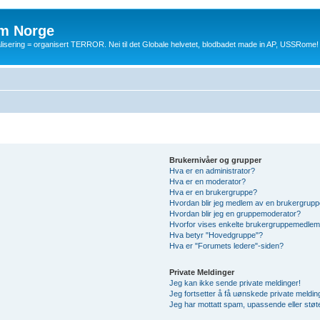
m Norge
balisering = organisert TERROR. Nei til det Globale helvetet, blodbadet made in AP, USSRome!
Brukernivåer og grupper
Hva er en administrator?
Hva er en moderator?
Hva er en brukergruppe?
Hvordan blir jeg medlem av en brukergrup
Hvordan blir jeg en gruppemoderator?
Hvorfor vises enkelte brukergruppemedlem
Hva betyr "Hovedgruppe"?
Hva er "Forumets ledere"-siden?
Private Meldinger
Jeg kan ikke sende private meldinger!
Jeg fortsetter å få uønskede private meldin
Jeg har mottatt spam, upassende eller støt