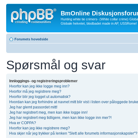
BmOnline Diskusjonsforu
Hunting white tie crimers- (White collar crime) Glob
Globale helvetet, blodbadet made in AP, USSRome!
Forumets hovedside
Spørsmål og svar
Innloggings- og registreringsproblemer
Hvorfor kan jeg ikke logge meg inn?
Hvorfor må jeg registrere meg?
Hvorfor blir jeg logget ut automatisk?
Hvordan kan jeg forhindre at navnet mitt blir vist i listen over påloggede bruk
Jeg har glemt passordet mitt!
Jeg har registrert meg, men kan ikke logge inn!
Jeg har registrert meg tidligere, men kan ikke logge inn mer?!
Hva er COPPA?
Hvorfor kan jeg ikke registrere meg?
Hva skjer når jeg trykker på lenken "Slett alle forumets informasjonskapsler"?