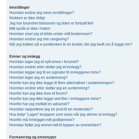
Innstillinger
Hvordan endrer jeg mine innstillinger?
Klokken er ikke riktig!
Jeg har forandret tidssonen og tiden er fortsatt feil!
Mitt språk er ikke i listen!
Hvordan viser jeg et bilde under mitt brukernavn?
Hvordan endrer jeg min rangering?
Når jeg trykker på e-postlenken til en bruker, blir jeg bedt om å logge inn?
Emner og innlegg
Hvordan lager jeg et nytt emne i forumet?
Hvordan endrer eller sletter jeg et innlegg?
Hvordan legger jeg til en signatur til innleggene mine?
Hvordan lager jeg en avstemning?
Hvorfor kan jeg ikke legge til flere alternativer i avstemningen?
Hvordan endrer eller sletter jeg en avstemning?
Hvorfor kan jeg ikke lese et forum?
Hvorfor kan jeg ikke legge ved filer i innleggene mine?
Hvorfor har jeg mottatt en advarsel?
Hvordan rapporterer jeg en post til en moderator?
Hva betyr "Lagre"-knappen som vises når jeg skriver et innlegg?
Hvorfor må innlegget mitt godkjennes?
Hvordan flytter jeg emnet mitt til toppen av emnelisten?
Formatering og emnetyper