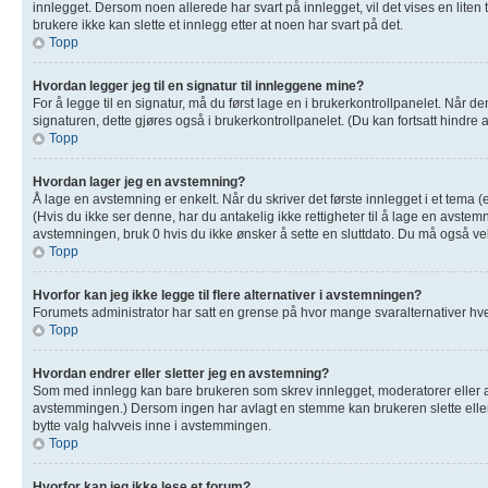
innlegget. Dersom noen allerede har svart på innlegget, vil det vises en liten
brukere ikke kan slette et innlegg etter at noen har svart på det.
Topp
Hvordan legger jeg til en signatur til innleggene mine?
For å legge til en signatur, må du først lage en i brukerkontrollpanelet. Når 
signaturen, dette gjøres også i brukerkontrollpanelet. (Du kan fortsatt hindre 
Topp
Hvordan lager jeg en avstemning?
Å lage en avstemning er enkelt. Når du skriver det første innlegget i et tema (
(Hvis du ikke ser denne, har du antakelig ikke rettigheter til å lage en avstemn
avstemningen, bruk 0 hvis du ikke ønsker å sette en sluttdato. Du må også 
Topp
Hvorfor kan jeg ikke legge til flere alternativer i avstemningen?
Forumets administrator har satt en grense på hvor mange svaralternativer hver
Topp
Hvordan endrer eller sletter jeg en avstemning?
Som med innlegg kan bare brukeren som skrev innlegget, moderatorer eller adm
avstemmingen.) Dersom ingen har avlagt en stemme kan brukeren slette eller 
bytte valg halvveis inne i avstemmingen.
Topp
Hvorfor kan jeg ikke lese et forum?