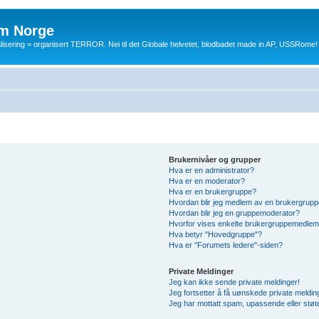
m Norge
balisering = organisert TERROR. Nei til det Globale helvetet, blodbadet made in AP, USSRome!
Brukernivåer og grupper
Hva er en administrator?
Hva er en moderator?
Hva er en brukergruppe?
Hvordan blir jeg medlem av en brukergrup
Hvordan blir jeg en gruppemoderator?
Hvorfor vises enkelte brukergruppemedlem
Hva betyr "Hovedgruppe"?
Hva er "Forumets ledere"-siden?
Private Meldinger
Jeg kan ikke sende private meldinger!
Jeg fortsetter å få uønskede private meldin
Jeg har mottatt spam, upassende eller støt