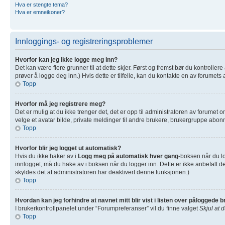
Hva er stengte tema?
Hva er emneikoner?
Innloggings- og registreringsproblemer
Hvorfor kan jeg ikke logge meg inn?
Det kan være flere grunner til at dette skjer. Først og fremst bør du kontrolle
prøver å logge deg inn.) Hvis dette er tilfelle, kan du kontakte en av forumets 
Topp
Hvorfor må jeg registrere meg?
Det er mulig at du ikke trenger det, det er opp til administratoren av forumet om
velge et avatar bilde, private meldinger til andre brukere, brukergruppe abonn
Topp
Hvorfor blir jeg logget ut automatisk?
Hvis du ikke haker av i
Logg meg på automatisk hver gang
-boksen når du lo
innlogget, må du hake av i boksen når du logger inn. Dette er ikke anbefalt de
skyldes det at administratoren har deaktivert denne funksjonen.)
Topp
Hvordan kan jeg forhindre at navnet mitt blir vist i listen over påloggede 
I brukerkontrollpanelet under “Forumpreferanser” vil du finne valget
Skjul at 
Topp