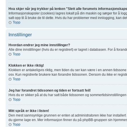
Hva skjer når jeg trykker på lenken "Slett alle forumets informasjonskap
Informasjonskapsler (cookies) lagres lokalt på din maskin og sørger for å log
satt opp til å bruke de til dette. Hvis du har problemer med innlogging, kan de
Topp
Innstillinger
Hvordan endrer jeg mine innstillinger?
Alle dine innstillinger (hvis du er registrert) er lagret i databasen. For å forand
Topp
Klokken er ikke riktig!
Klokken er antakeligvis riktig, men tiden du ser kan være i en annen tidssone 
osv. Kun registrerte brukere kan forandre tidssonen. Dersom du ikke er registre
Topp
Jeg har forandret tidssonen og tiden er fortsatt feil!
Hvis du er sikker på at du har satt både tidssonen og sommertidsinnstillingen ri
Topp
Mitt språk er ikke i listen!
Den mest sannsynlige grunnen er enten at administratoren ikke har installert s
du gjerne lage en. Mer informasjon finner du på phpBB-gruppen sin hjemmesi
Topp