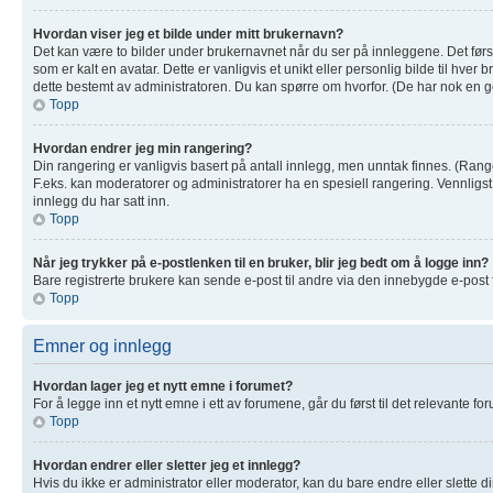
Hvordan viser jeg et bilde under mitt brukernavn?
Det kan være to bilder under brukernavnet når du ser på innleggene. Det første
som er kalt en avatar. Dette er vanligvis et unikt eller personlig bilde til hv
dette bestemt av administratoren. Du kan spørre om hvorfor. (De har nok en g
Topp
Hvordan endrer jeg min rangering?
Din rangering er vanligvis basert på antall innlegg, men unntak finnes. (Ranger
F.eks. kan moderatorer og administratorer ha en spesiell rangering. Vennligs
innlegg du har satt inn.
Topp
Når jeg trykker på e-postlenken til en bruker, blir jeg bedt om å logge inn?
Bare registrerte brukere kan sende e-post til andre via den innebygde e-post
Topp
Emner og innlegg
Hvordan lager jeg et nytt emne i forumet?
For å legge inn et nytt emne i ett av forumene, går du først til det relevante f
Topp
Hvordan endrer eller sletter jeg et innlegg?
Hvis du ikke er administrator eller moderator, kan du bare endre eller slette 