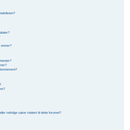
ntaktlisten?
ltater?
?
g emner?
ementer?
umer?
eabonnement?
?
inn?
r rettslige saker relatert til dette forumet?