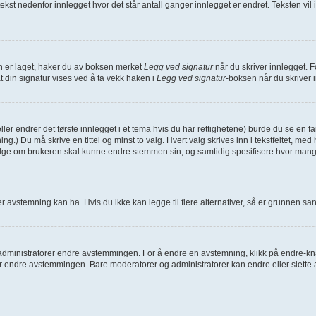
 tekst nedenfor innlegget hvor det står antall ganger innlegget er endret. Teksten vi
den er laget, haker du av boksen merket
Legg ved signatur
når du skriver innlegget. F
at din signatur vises ved å ta vekk haken i
Legg ved signatur
-boksen når du skriver 
eller endrer det første innlegget i et tema hvis du har rettighetene) burde du se en 
ing.) Du må skrive en tittel og minst to valg. Hvert valg skrives inn i tekstfeltet, me
velge om brukeren skal kunne endre stemmen sin, og samtidig spesifisere hvor man
 avstemning kan ha. Hvis du ikke kan legge til flere alternativer, så er grunnen s
inistratorer endre avstemmingen. For å endre en avstemning, klikk på endre-knappe
endre avstemmingen. Bare moderatorer og administratorer kan endre eller slette a