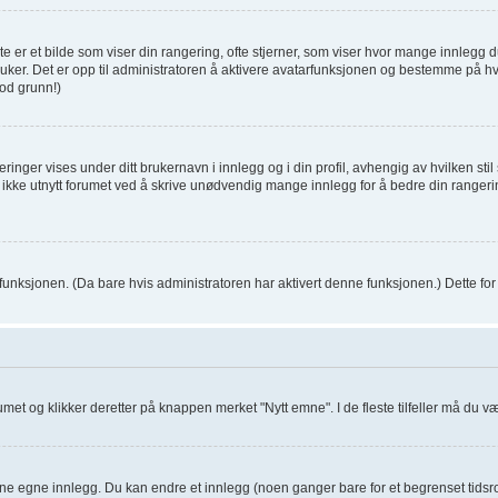
 er et bilde som viser din rangering, ofte stjerner, som viser hvor mange innlegg du 
er bruker. Det er opp til administratoren å aktivere avatarfunksjonen og bestemme på 
od grunn!)
inger vises under ditt brukernavn i innlegg og i din profil, avhengig av hvilken stil 
t ikke utnytt forumet ved å skrive unødvendig mange innlegg for å bedre din rangeri
 funksjonen. (Da bare hvis administratoren har aktivert denne funksjonen.) Dette f
orumet og klikker deretter på knappen merket "Nytt emne". I de fleste tilfeller må du 
dine egne innlegg. Du kan endre et innlegg (noen ganger bare for et begrenset tidsro