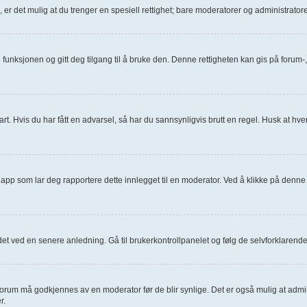
., er det mulig at du trenger en spesiell rettighet; bare moderatorer og administrat
e funksjonen og gitt deg tilgang til å bruke den. Denne rettigheten kan gis på foru
art. Hvis du har fått en advarsel, så har du sannsynligvis brutt en regel. Husk at hver
napp som lar deg rapportere dette innlegget til en moderator. Ved å klikke på denne 
 det ved en senere anledning. Gå til brukerkontrollpanelet og følg de selvforklarend
t forum må godkjennes av en moderator før de blir synlige. Det er også mulig at admi
r.