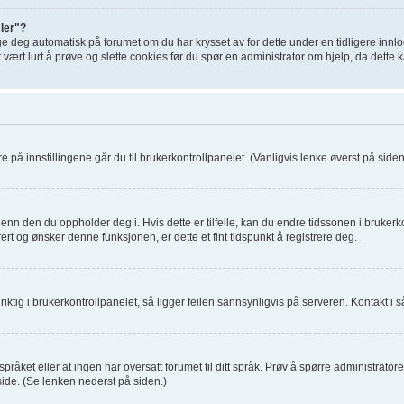
sler"?
ge deg automatisk på forumet om du har krysset av for dette under en tidligere inn
t vært lurt å prøve og slette cookies før du spør en administrator om hjelp, da dette
re på innstillingene går du til brukerkontrollpanelet. (Vanligvis lenke øverst på siden, 
enn den du oppholder deg i. Hvis dette er tilfelle, kan du endre tidssonen i brukerko
rt og ønsker denne funksjonen, er dette et fint tidspunkt å registrere deg.
ktig i brukerkontrollpanelet, så ligger feilen sannsynligvis på serveren. Kontakt i så
pråket eller at ingen har oversatt forumet til ditt språk. Prøv å spørre administrato
de. (Se lenken nederst på siden.)