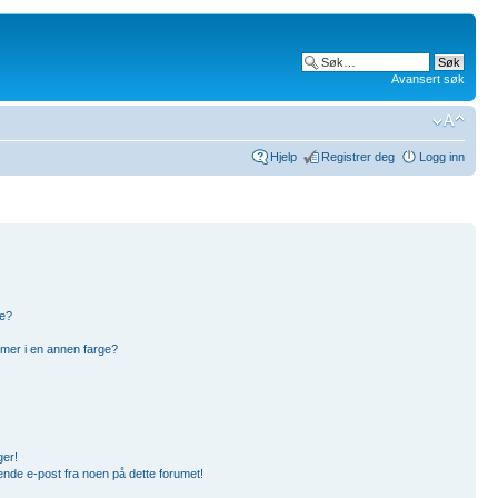
Avansert søk
Hjelp
Registrer deg
Logg inn
pe?
mer i en annen farge?
ger!
ende e-post fra noen på dette forumet!