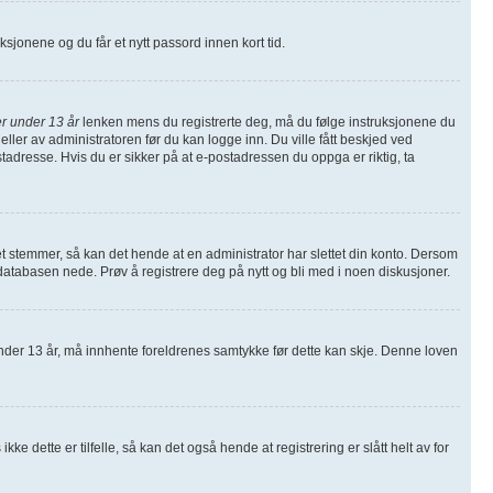
ruksjonene og du får et nytt passord innen kort tid.
r under 13 år
lenken mens du registrerte deg, må du følge instruksjonene du
eller av administratoren før du kan logge inn. Du ville fått beskjed ved
tadresse. Hvis du er sikker på at e-postadressen du oppga er riktig, ta
et stemmer, så kan det hende at en administrator har slettet din konto. Dersom
å databasen nede. Prøv å registrere deg på nytt og bli med i noen diskusjoner.
nder 13 år, må innhente foreldrenes samtykke før dette kan skje. Denne loven
 dette er tilfelle, så kan det også hende at registrering er slått helt av for