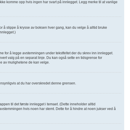
l ikke komme opp hvis ingen har svart på innlegget. Legg merke til at vanlige
or å slippe å krysse av boksen hver gang, kan du velge å alltid bruke
innlegget.)
fane for å legge avstemningen under tekstfeltet der du skrev inn innlegget.
d hvert valg på en separat linje. Du kan også sette en tidsgrense for
ge av mulighetene de kan velge.
annsynligvis at du har overskredet denne grensen.
n til det første innlegget i temaet. (Dette inneholder alltid
vstemmingen hvis noen har stemt. Dette for å hindre at noen jukser ved å