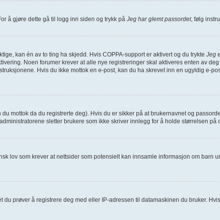
or å gjøre dette gå til logg inn siden og trykk på
Jeg har glemt passordet
, følg inst
iktige, kan én av to ting ha skjedd. Hvis COPPA-support er aktivert og du trykte
Jeg e
ivering. Noen forumer krever at alle nye registreringer skal aktiveres enten av deg 
struksjonene. Hvis du ikke mottok en e-post, kan du ha skrevet inn en ugyldig e-pos
n du mottok da du registrerte deg). Hvis du er sikker på at brukernavnet og passord
at administratorene sletter brukere som ikke skriver innlegg for å holde størrelsen p
ansk lov som krever at nettsider som potensielt kan innsamle informasjon om barn u
du prøver å registrere deg med eller IP-adressen til datamaskinen du bruker. Hvis ikke