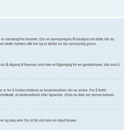
u er utestengt fra forumet. (Du vil sannsynligvis få beskjed om dette når du
men dette merkes ofte fort og er derfor en lite sannsynlig grunn.
u få tilgang til finesser som ikke er tilgjenglig for en gjestebruker, slik som å
e er for å hindre misbruk av brukerkontoen din av andre. For å forbli
rnettkafé, et skolenettverk eller lignende. (Hvis du ikke ser denne boksen,
r og deg selv. Du vil bli vist som en skjult bruker.