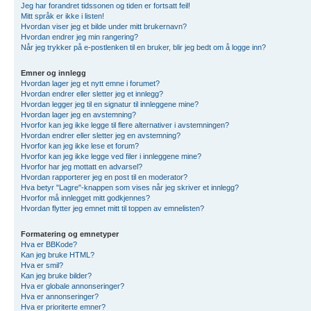
Jeg har forandret tidssonen og tiden er fortsatt feil!
Mitt språk er ikke i listen!
Hvordan viser jeg et bilde under mitt brukernavn?
Hvordan endrer jeg min rangering?
Når jeg trykker på e-postlenken til en bruker, blir jeg bedt om å logge inn?
Emner og innlegg
Hvordan lager jeg et nytt emne i forumet?
Hvordan endrer eller sletter jeg et innlegg?
Hvordan legger jeg til en signatur til innleggene mine?
Hvordan lager jeg en avstemning?
Hvorfor kan jeg ikke legge til flere alternativer i avstemningen?
Hvordan endrer eller sletter jeg en avstemning?
Hvorfor kan jeg ikke lese et forum?
Hvorfor kan jeg ikke legge ved filer i innleggene mine?
Hvorfor har jeg mottatt en advarsel?
Hvordan rapporterer jeg en post til en moderator?
Hva betyr "Lagre"-knappen som vises når jeg skriver et innlegg?
Hvorfor må innlegget mitt godkjennes?
Hvordan flytter jeg emnet mitt til toppen av emnelisten?
Formatering og emnetyper
Hva er BBKode?
Kan jeg bruke HTML?
Hva er smil?
Kan jeg bruke bilder?
Hva er globale annonseringer?
Hva er annonseringer?
Hva er prioriterte emner?