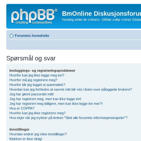
BmOnline Diskusjonsforu
Hunting white tie crimers- (White collar crime) Glo
Forumets hovedside
Spørsmål og svar
Innloggings- og registreringsproblemer
Hvorfor kan jeg ikke logge meg inn?
Hvorfor må jeg registrere meg?
Hvorfor blir jeg logget ut automatisk?
Hvordan kan jeg forhindre at navnet mitt blir vist i listen over påloggede brukere?
Jeg har glemt passordet mitt!
Jeg har registrert meg, men kan ikke logge inn!
Jeg har registrert meg tidligere, men kan ikke logge inn mer?!
Hva er COPPA?
Hvorfor kan jeg ikke registrere meg?
Hva skjer når jeg trykker på lenken "Slett alle forumets informasjonskapsler"?
Innstillinger
Hvordan endrer jeg mine innstillinger?
Klokken er ikke riktig!