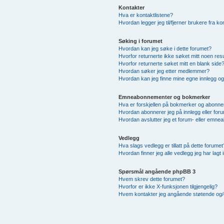
Kontakter
Hva er kontaktlistene?
Hvordan legger jeg til/fjerner brukere fra ko
Søking i forumet
Hvordan kan jeg søke i dette forumet?
Hvorfor returnerte ikke søket mitt noen resu
Hvorfor returnerte søket mitt en blank side
Hvordan søker jeg etter medlemmer?
Hvordan kan jeg finne mine egne innlegg o
Emneabonnementer og bokmerker
Hva er forskjellen på bokmerker og abonn
Hvordan abonnerer jeg på innlegg eller for
Hvordan avslutter jeg et forum- eller emn
Vedlegg
Hva slags vedlegg er tillatt på dette forumet
Hvordan finner jeg alle vedlegg jeg har lagt 
Spørsmål angående phpBB 3
Hvem skrev dette forumet?
Hvorfor er ikke X-funksjonen tilgjengelig?
Hvem kontakter jeg angående støtende og/elle