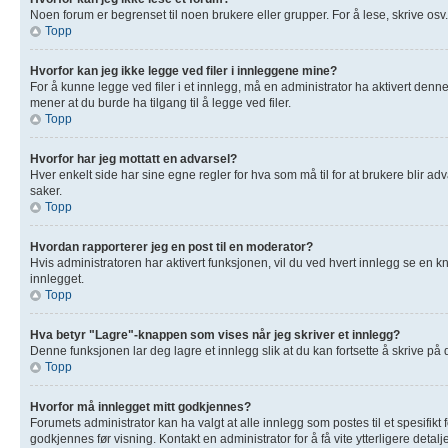
Noen forum er begrenset til noen brukere eller grupper. For å lese, skrive osv
Topp
Hvorfor kan jeg ikke legge ved filer i innleggene mine?
For å kunne legge ved filer i et innlegg, må en administrator ha aktivert denn
mener at du burde ha tilgang til å legge ved filer.
Topp
Hvorfor har jeg mottatt en advarsel?
Hver enkelt side har sine egne regler for hva som må til for at brukere blir adv
saker.
Topp
Hvordan rapporterer jeg en post til en moderator?
Hvis administratoren har aktivert funksjonen, vil du ved hvert innlegg se en k
innlegget.
Topp
Hva betyr "Lagre"-knappen som vises når jeg skriver et innlegg?
Denne funksjonen lar deg lagre et innlegg slik at du kan fortsette å skrive på
Topp
Hvorfor må innlegget mitt godkjennes?
Forumets administrator kan ha valgt at alle innlegg som postes til et spesifik
godkjennes før visning. Kontakt en administrator for å få vite ytterligere detalje