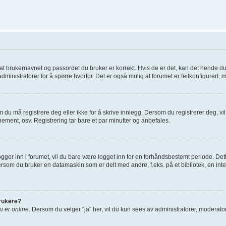
re at brukernavnet og passordet du bruker er korrekt. Hvis de er det, kan det hende d
administratorer for å spørre hvorfor. Det er også mulig at forumet er feilkonfigurert, 
 du må registrere deg eller ikke for å skrive innlegg. Dersom du registrerer deg, vil d
ement, osv. Registrering tar bare et par minutter og anbefales.
gger inn i forumet, vil du bare være logget inn for en forhåndsbestemt periode. Dett
rsom du bruker en datamaskin som er delt med andre, f.eks. på et bibliotek, en inte
brukere?
du er online
. Dersom du velger "ja" her, vil du kun sees av administratorer, moderatore