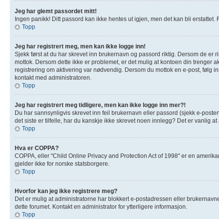
Jeg har glemt passordet mitt!
Ingen panikk! Ditt passord kan ikke hentes ut igjen, men det kan bli erstattet. F
Topp
Jeg har registrert meg, men kan ikke logge inn!
Sjekk først at du har skrevet inn brukernavn og passord riktig. Dersom de er r
mottok. Dersom dette ikke er problemet, er det mulig at kontoen din trenger akt
registrering om aktivering var nødvendig. Dersom du mottok en e-post, følg in
kontakt med administratoren.
Topp
Jeg har registrert meg tidligere, men kan ikke logge inn mer?!
Du har sannsynligvis skrevet inn feil brukernavn eller passord (sjekk e-poste
det siste er tilfelle, har du kanskje ikke skrevet noen innlegg? Det er vanlig 
Topp
Hva er COPPA?
COPPA, eller "Child Online Privacy and Protection Act of 1998" er en amerik
gjelder ikke for norske statsborgere.
Topp
Hvorfor kan jeg ikke registrere meg?
Det er mulig at administratorne har blokkert e-postadressen eller brukernavnet 
dette forumet. Kontakt en administrator for ytterligere informasjon.
Topp