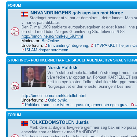
FORUM
INNVANDRINGENS galskapskap mot Norge
Stortinget hevder at vi har et demokrati i dette landet. Men 
vi har et parti-diktatur.
Den 7. mai 1969 etablerte europabevegelsen et eget Kartell inne 
er i strid med både Norges Grunnlov og Straffelovens § 83.
http://bmonline.no/html/eu_69.html
Moderator:
BmOnline
Underforum:
Innvandring/integrering
,
TYVPAKKET herjer i Os
ISLAM dreper nordmenn
STORTINGS- POLITIKERNE HAR EN SKJULT AGENDA, HVA SKAL VI GJØ
Norsk Politikk
Vi må skifte ut hele kartellet på stortinget med i
våre fedre var opptatt av. Forkast KARTELLET so
sett inn nye koster. Folket skal ikke blø, pga mord
Norgespartiet er den eneste løsningen! Les mer:
http://bmonline.no/html/kartellet.html
Underforum:
Oslo byråd
,
Politikere som ikke lytter til grasrota, graver sin egen grav.
,
U
FORUM
FOLKEDOMSTOLEN Justis
Merk dere at dagens lovgivere gjemmer seg bak en korporasj
enevelde som er identisk med BANDIDOS!
Når du signerer under en bot feks, så føy til at du har signert u