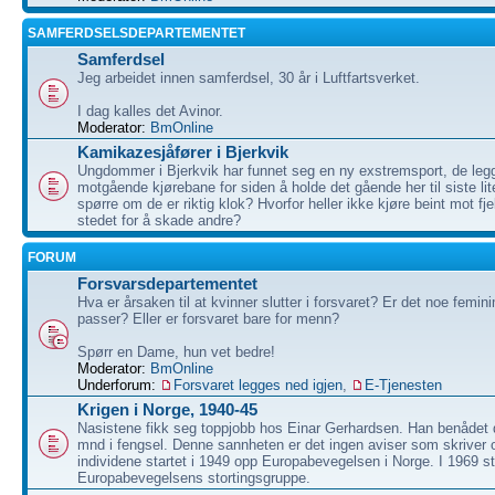
SAMFERDSELSDEPARTEMENTET
Samferdsel
Jeg arbeidet innen samferdsel, 30 år i Luftfartsverket.
I dag kalles det Avinor.
Moderator:
BmOnline
Kamikazesjåfører i Bjerkvik
Ungdommer i Bjerkvik har funnet seg en ny exstremsport, de legg
motgående kjørebane for siden å holde det gående her til siste li
spørre om de er riktig klok? Hvorfor heller ikke kjøre beint mot fje
stedet for å skade andre?
FORUM
Forsvarsdepartementet
Hva er årsaken til at kvinner slutter i forsvaret? Er det noe femi
passer? Eller er forsvaret bare for menn?
Spørr en Dame, hun vet bedre!
Moderator:
BmOnline
Underforum:
Forsvaret legges ned igjen
,
E-Tjenesten
Krigen i Norge, 1940-45
Nasistene fikk seg toppjobb hos Einar Gerhardsen. Han benådet 
mnd i fengsel. Denne sannheten er det ingen aviser som skrive
individene startet i 1949 opp Europabevegelsen i Norge. I 1969 st
Europabevegelsens stortingsgruppe.