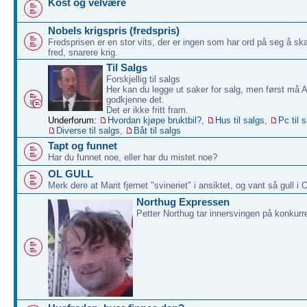
Kost og velvære
Nobels krigspris (fredspris)
Fredsprisen er en stor vits, der er ingen som har ord på seg å sk
fred, snarere krig.
Til Salgs
Forskjellig til salgs
Her kan du legge ut saker for salg, men først må 
godkjenne det.
Det er ikke fritt fram.
Underforum:
Hvordan kjøpe bruktbil?
,
Hus til salgs
,
Pc til 
Diverse til salgs
,
Båt til salgs
Tapt og funnet
Har du funnet noe, eller har du mistet noe?
OL GULL
Merk dere at Marit fjernet "svineriet" i ansiktet, og vant så gull i 
Northug Expressen
Petter Northug tar innersvingen på konkurr