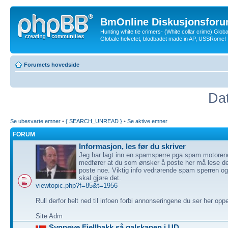
BmOnline Diskusjonsforu
Hunting white tie crimers- (White collar crime) Glob
Globale helvetet, blodbadet made in AP, USSRome!
Forumets hovedside
Dat
Se ubesvarte emner
•
{ SEARCH_UNREAD }
•
Se aktive emner
FORUM
Informasjon, les før du skriver
Jeg har lagt inn en spamsperre pga spam motoren
medfører at du som ønsker å poste her må lese de
poste noe. Viktig info vedrørende spam sperren o
skal gjøre det.
viewtopic.php?f=85&t=1956
Rull derfor helt ned til infoen forbi annonseringene du ser her opp
Site Adm
Synnøve Fjellbakk så galskapen i UD.