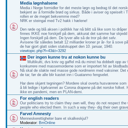
Media løgnhalsene
Media i Norge formidler for det meste løgn og bedrag til det nors
bekjent av å formidle brød og sirkus. Både i aviser og speiselt i
rollen er de meget bekvemme med?
NRK er steingal med Tv2 hakk i hælene!
Den røde og blå aksen i politikk har nå blitt så like som to dråper
finnes IKKE noe forskjell på dem, akkurat det samme har skjedd
Ingen forskjell på dem. De lyver alle så de tror på det selv.
Avisene får således betalt 12 milliarder kroner pr år- for å sove p
de har gjort glatt siden statskuppet den 10. januar, 1940.
viewtopic.php?f=43&t=3292
Der ingen kunne tru at nokon kunne bu
Multikulti, dvs kniv og gaffel må du minst ha dobbelt opp av f
konkurrere med massemorderne som er importert hit av blodbadsg
Nå skal de slakte ned masse gode nordmenn med vaksiner. Det er
de tar, før de alle blir kastet inn i Guatanmo fengselet.
Har dere skjønt tegningen? Mordere skal overta husværene som 
å bli ledige i kjølvannet av Corona drapene på det norske folket. 
ikke en pandemi, men en PLAN-demi.
For english readers
Our politicians try to claim they own will, they do not respect the w
people who elected them. In such a way they- dig their own grave
Farvel Amnesty
Menneskerettigheter bare et skalkeskjul?
Moderator:
BmOnline