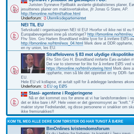
Juristen Synnøve Fjellbakk avslørte globalistenes planer, E
jesuittenes planer om maktovertakelse, jfr Jonas G Støre, AP.
http://bmonline.no/html/taftoe.html
Underforum:
Utenriksdepartementet
NEI TIL EU
Selvskudd i organisasjonen NEI til EU! Hvorfor vil ikke nei til eu 
Europabevegelsen inne på stortinget?
http://bmonline.no/html/eu
Fhv Stm. Gro Harlem Brundtland måtte lyve for å innføre EØS-av
http://bmonline.no/html/eos_04.html
Merk dere at DDR opphørte, 
en ny union, les EU.
Straffelovens § 83 mot ulydige rikspolitike
Fhv Stm Gro H. Brundtland innførte Eøs-avtalen mo
Det var to stemmer for lite for å innføre EØS ved 
https://bmonline.no/html/votering.html
Merk dere 
opphørte, men så ble det opprettet en ny DDR- fan
EU.
Hele EU vil kollapse, et avtalt spill for å ødelegge landenes økon
Underforum:
EU og EØS
Stasi- agentene i Regjeringene
Nå er det kommet oss for ørene at vi har landsforrædere i re
det er ikke bare i AP. Hele veien er det gjennomsyret av "kreft.
makter styrer Fedrelandet, og disse personene vi snakker om ska
ikke fremsnakkes!!
KOM TIL MEG ALLE DERE SOM TØRSTER OG HAR TUNGT Å BÆRE
BmOnlines kristendomsforum
Er du i behov for forbønn, ta kontakt i Jesu navn.