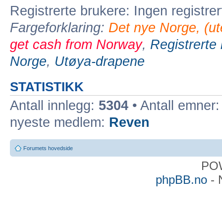
Registrerte brukere: Ingen registre
Fargeforklaring:
Det nye Norge, (ute
get cash from Norway
,
Registrerte
Norge
,
Utøya-drapene
STATISTIKK
Antall innlegg:
5304
• Antall emner
nyeste medlem:
Reven
Forumets hovedside
PO
phpBB.no
- 