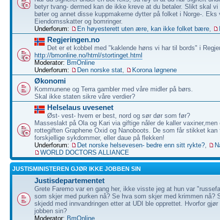
betyr tvang- dermed kan de ikke kreve at du betaler. Slikt skal vi
bøter og annet disse kuppmakerne dytter på folket i Norge-. Eks 
Eiendomsskatter og bomringer.
Underforum:
En høyesterett uten ære, kan ikke folket bære
,
Regjeringen.no
Det er et kobbel med "kaklende høns vi har til bords" i Regje
http://bmonline.no/html/stortinget.html
Moderator:
BmOnline
Underforum:
Den norske stat
,
Korona løgnene
Økonomi
Kommunene og Terra gambler med våre midler på børs.
Skal ikke staten sikre våre verdier?
Helselaus uvesenet
Øst- vest- hvem er best, nord og sør dør som før?
Masseslakt på Ola og Kari via giftige nåler de kaller vaxiner,men 
rottegiften Graphene Oxid og Nanoboots. De som får stikket kan f
forskjellige sykdommer, eller daue på flekken!
Underforum:
Det norske helsevesen- bedre enn sitt rykte?
,
N
WORLD DOCTORS ALLIANCE
JUSTISMINISTEREN GJØR IKKE JOBBEN SIN
Justisdepartementet
Grete Faremo var en gang her, ikke visste jeg at hun var "russef
som skjer med purken nå? Se hva som skjer med krimmen nå? 
skjedd med innvandringen etter at UDI ble opprettet. Hvorfor gjør
jobben sin?
Moderator:
BmOnline