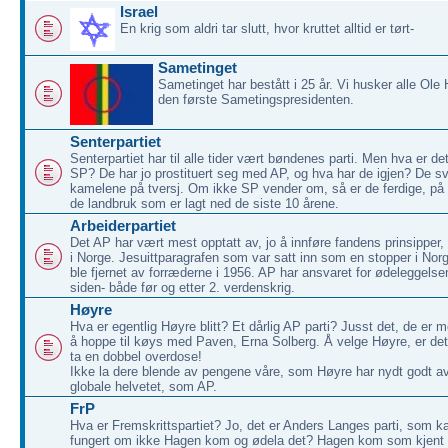
Israel
En krig som aldri tar slutt, hvor kruttet alltid er tørt-
Sametinget
Sametinget har bestått i 25 år. Vi husker alle Ole
den første Sametingspresidenten.
Senterpartiet
Senterpartiet har til alle tider vært bøndenes parti. Men hva er de
SP? De har jo prostituert seg med AP, og hva har de igjen? De sv
kamelene på tversj. Om ikke SP vender om, så er de ferdige, på l
de landbruk som er lagt ned de siste 10 årene.
Arbeiderpartiet
Det AP har vært mest opptatt av, jo å innføre fandens prinsipp
i Norge. Jesuittparagrafen som var satt inn som en stopper i Nor
ble fjernet av forræderne i 1956. AP har ansvaret for ødeleggels
siden- både før og etter 2. verdenskrig.
Høyre
Hva er egentlig Høyre blitt? Et dårlig AP parti? Jusst det, de er me
å hoppe til køys med Paven, Erna Solberg. Å velge Høyre, er 
ta en dobbel overdose!
Ikke la dere blende av pengene våre, som Høyre har nydt godt av!
globale helvetet, som AP.
FrP
Hva er Fremskrittspartiet? Jo, det er Anders Langes parti, som 
fungert om ikke Hagen kom og ødela det? Hagen kom som kjent f