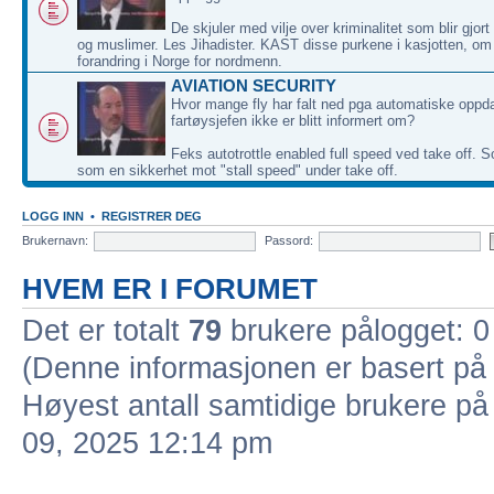
De skjuler med vilje over kriminalitet som blir gjor
og muslimer. Les Jihadister. KAST disse purkene i kasjotten, om
forandring i Norge for nordmenn.
AVIATION SECURITY
Hvor mange fly har falt ned pga automatiske oppd
fartøysjefen ikke er blitt informert om?
Feks autotrottle enabled full speed ved take off. S
som en sikkerhet mot "stall speed" under take off.
LOGG INN
•
REGISTRER DEG
Brukernavn:
Passord:
HVEM ER I FORUMET
Det er totalt
79
brukere pålogget: 0 
(Denne informasjonen er basert på 
Høyest antall samtidige brukere på
09, 2025 12:14 pm