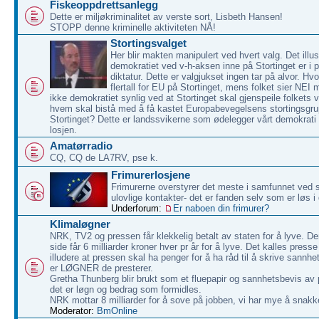
Fiskeoppdrettsanlegg
Dette er miljøkriminalitet av verste sort, Lisbeth Hansen!
STOPP denne kriminelle aktiviteten NÅ!
Stortingsvalget
Her blir makten manipulert ved hvert valg. Det illu
demokratiet ved v-h-aksen inne på Stortinget er i pr
diktatur. Dette er valgjukset ingen tar på alvor. Hvo
flertall for EU på Stortinget, mens folket sier NE
ikke demokratiet synlig ved at Stortinget skal gjenspeile folkets vil
hvem skal bistå med å få kastet Europabevegelsens stortingsgru
Stortinget? Dette er landssvikerne som ødelegger vårt demokrati v
losjen.
Amatørradio
CQ, CQ de LA7RV, pse k.
Frimurerlosjene
Frimurerne overstyrer det meste i samfunnet ved s
ulovlige kontakter- det er fanden selv som er løs 
Underforum:
Er naboen din frimurer?
Klimaløgner
NRK, TV2 og pressen får klekkelig betalt av staten for å lyve. De
side får 6 milliarder kroner hver pr år for å lyve. Det kalles presse 
illudere at pressen skal ha penger for å ha råd til å skrive sannh
er LØGNER de presterer.
Gretha Thunberg blir brukt som et fluepapir og sannhetsbevis av
det er løgn og bedrag som formidles.
NRK mottar 8 milliarder for å sove på jobben, vi har mye å snak
Moderator:
BmOnline