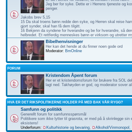
Jeg ber for syke. Dette er i Herrens tjeneste og ko
penger.
Jakobs brev 5,15
15 Da skal troens bønn redde den syke, og Herren skal reise ha
gjort synder, skal han få dem tilgitt.
16 Bekjenn da syndene for hverandre og be for hverandre, så dere
helbredet. Et rettferdig menneskes bønn er virksom og utretter m
Bibelhenvisninger
Her kan det hende at du finner noen gode ord
Moderator:
BmOnline
FORUM
Kristendom Åpent forum
Her er et kristendomsforum for brukere fra SOL de
lagt ned. Takhøyden er god, og moderator sover ald
HVA ER DET RIKSPOLITIKERNE HOLDER PÅ MED BAK VÅR RYGG?
Samfunn og politikk
Generellt forum for samfunnsspørsmål
Politikere som ikke lytter til grasrota, er med på å skrinlegge sin
eksistens!
Underforum:
Kulturhistorie og bevaring
,
Alkohol/Vinmonopol
,