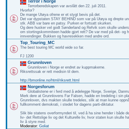
Terror i Norge
Terrorberedskapen var avslått den 22. juli 2011.
Hvorfor?
De mange Utøya ofrene er et stygt bevis på det.
Det var dypstaten STAY BEHIND som var på Utøya og drepte u
stk. ABB var bare en patsy. Purken er fortsatt skurken.
Og dere husker vel godt Sønderland og Refvik som skulle under
om stortingskommiteen hadde gjort rett? De var med på det- og 
innvendinger. Bukken og havresekken med andre ord.
Top_Touring_MC
The best touring MC world wide so far.
FJ 1200
Grunnloven
Grunnloven i Norge er endret av kuppmakerne.
Riksrettssak er rett medisin til dem.
http://bmonline.no/html/riksrett.html
Norgesforum
Globalistene er i ferd med å ødelegge Norge, Sverige, Danm
Merk dere at Grunnlovens Far Falsen, hadde en tredeling i sin pla
Grunnloven, dvs makten skulle tredeles, slik at man kunne oppnå
fullkomment demokrati, i stedet for dagens parti-diktatur.
Slik ble statens overformynderi til, ved å ha sine hender i både 
liv- det Rettslige liv og det Kulturelle liv, hvor staten kun skulle ha
liv å styre med.
Moderator:
Goliat