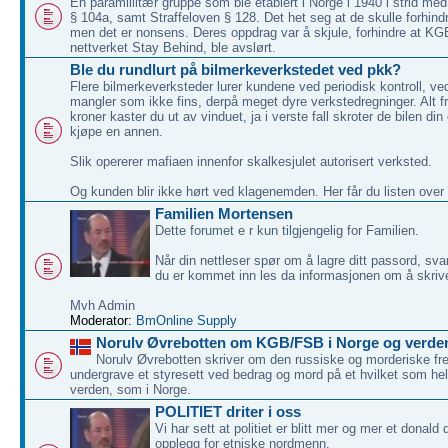
En paramillitær gruppe som ble etablert i Norge i 1940 i strid med
§ 104a, samt Straffeloven § 128. Det het seg at de skulle forhindr
men det er nonsens. Deres oppdrag var å skjule, forhindre at KG
nettverket Stay Behind, ble avslørt.
Ble du rundlurt på bilmerkeverkstedet ved pkk?
Flere bilmerkeverksteder lurer kundene ved periodisk kontroll, v
mangler som ikke fins, derpå meget dyre verkstedregninger. Alt f
kroner kaster du ut av vinduet, ja i verste fall skroter de bilen di
kjøpe en annen.
Slik opererer mafiaen innenfor skalkesjulet autorisert verksted.
Og kunden blir ikke hørt ved klagenemden. Her får du listen over
Familien Mortensen
Dette forumet e r kun tilgjengelig for Familien.
Når din nettleser spør om å lagre ditt passord, svar
du er kommet inn les da informasjonen om å skriv
Mvh Admin
Moderator:
BmOnline Supply
Norulv Øvrebotten om KGB/FSB i Norge og verde
Norulv Øvrebotten skriver om den russiske og morderiske 
undergrave et styresett ved bedrag og mord på et hvilket som hels
verden, som i Norge.
POLITIET driter i oss
Vi har sett at politiet er blitt mer og mer et donald
opplegg for etniske nordmenn.