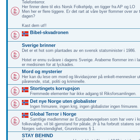
Telefonterror.
Her finner dere til eks Norsk Folkehjelp, en tigger fra AP og LO
Men her er flere tiggere. Er det rart at våre byer flommer over av
dagen?
Kast dem ut!!
Bibel-skvadronen
Sverige brinner
Det er et hot som plantades av en svensk statsminister i 1986.
Hotet er ennu svårare i dagens Sverige. Araberne flommer inn i la
er medisinen for at lyckades.
Mord og mysterier
Her kan du lese om mord og likvidasjoner på enkelt-mennesker ut
pårørende, stat, politi og kriminelle.
Stortingets korrupsjon
Fremmede elementer har ikke adgang til Riksforsamlingen.
Det nye Norge uten globalister
Ingen frimurere, ingen krig, ingen globalister ingen frimurere.
Global Terror i Norge
Samtlige medlemmer av Europabevegelsen som har verv i kr
folkevalgte, vil bli gjenstand for påtale, jfr å ha forbrutt statens se
Norges selvstendighet, Grunnlovens § 1.
STAY BEHIND