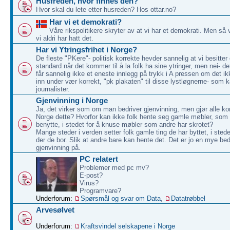
Husfreden, hvor finnes den?
Hvor skal du lete etter husreden? Hos ottar.no?
Har vi et demokrati?
Våre rikspolitikere skryter av at vi har et demokrati. Men så 
vi aldri har hatt det.
Har vi Ytringsfrihet i Norge?
De fleste "PKere"- politisk korrekte hevder sannelig at vi besitter
standard når det kommer til å la folk ha sine ytringer, men nei- d
får sannelig ikke et eneste innlegg på trykk i A pressen om det ikk
inn under vær korrekt, "pk plakaten" til disse lystløgnerne- som k
journalister.
Gjenvinning i Norge
Ja, det virker som om man bedriver gjenvinning, men gjør alle k
Norge dette? Hvorfor kan ikke folk hente seg gamle møbler, som
benytte, i stedet for å knuse møbler som andre har skrotet?
Mange steder i verden setter folk gamle ting de har byttet, i sted
der de bor. Slik at andre bare kan hente det. Det er jo en mye be
gjenvinning på.
PC relatert
Problemer med pc mv?
E-post?
Virus?
Programvare?
Underforum:
Spørsmål og svar om Data
,
Datatrøbbel
Arvesølvet
Underforum:
Kraftsvindel selskapene i Norge