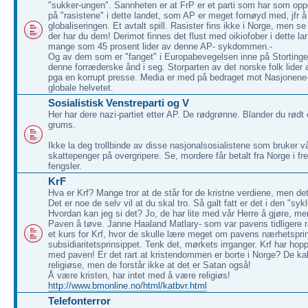
"sukker-ungen". Sannheten er at FrP er et parti som har som opp
på "rasistene" i dette landet, som AP er meget fornøyd med, jfr å
globaliseringen. Et avtalt spill. Rasister fins ikke i Norge, men 
der har du dem! Derimot finnes det flust med oikiofober i dette la
mange som 45 prosent lider av denne AP- sykdommen.-
Og av dem som er "fanget" i Europabevegelsen inne på Stortinget
denne forræderske ånd i seg. Storparten av det norske folk lider 
pga en korrupt presse. Media er med på bedraget mot Nasjonene-
globale helvetet.
Sosialistisk Venstreparti og V
Her har dere nazi-partiet etter AP. De rødgrønne. Blander du rødt
grums.
Ikke la deg trollbinde av disse nasjonalsosialistene som bruker v
skattepenger på overgripere. Se, mordere får betalt fra Norge i 
fengsler.
KrF
Hva er Krf? Mange tror at de står for de kristne verdiene, men det e
Det er noe de selv vil at du skal tro. Så galt fatt er det i den "syk
Hvordan kan jeg si det? Jo, de har lite med vår Herre å gjøre, 
Paven å tøve. Janne Haaland Matlary- som var pavens tidligere r
et kurs for Krf, hvor de skulle lære meget om pavens nærhetspri
subsidiaritetsprinsippet. Tenk det, mørkets irrganger. Krf har hopp
med paven! Er det rart at kristendommen er borte i Norge? De kal
religiøse, men de forstår ikke at det er Satan også!
Å være kristen, har intet med å være religiøs!
http://www.bmonline.no/html/katbvr.html
Telefonterror