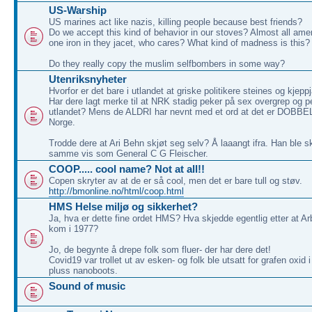
US-Warship
US marines act like nazis, killing people because best friends?
Do we accept this kind of behavior in our stoves? Almost all am
one iron in they jacet, who cares? What kind of madness is this?
Do they really copy the muslim selfbombers in some way?
Utenriksnyheter
Hvorfor er det bare i utlandet at griske politikere steines og kjep
Har dere lagt merke til at NRK stadig peker på sex overgrep og ped
utlandet? Mens de ALDRI har nevnt med et ord at det er DOBBELT
Norge.
Trodde dere at Ari Behn skjøt seg selv? Å laaangt ifra. Han ble s
samme vis som General C G Fleischer.
COOP..... cool name? Not at all!!
Copen skryter av at de er så cool, men det er bare tull og støv.
http://bmonline.no/html/coop.html
HMS Helse miljø og sikkerhet?
Ja, hva er dette fine ordet HMS? Hva skjedde egentlig etter at Ar
kom i 1977?
Jo, de begynte å drepe folk som fluer- der har dere det!
Covid19 var trollet ut av esken- og folk ble utsatt for grafen oxid 
pluss nanoboots.
Sound of music