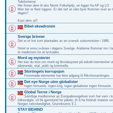
Telefonterror.
Her finner dere til eks Norsk Folkehjelp, en tigger fra AP og LO
Men her er flere tiggere. Er det rart at våre byer flommer over av
dagen?
Kast dem ut!!
Bibel-skvadronen
Sverige brinner
Det er et hot som plantades av en svensk statsminister i 1986.
Hotet er ennu svårare i dagens Sverige. Araberne flommer inn i la
er medisinen for at lyckades.
Mord og mysterier
Her kan du lese om mord og likvidasjoner på enkelt-mennesker ut
pårørende, stat, politi og kriminelle.
Stortingets korrupsjon
Fremmede elementer har ikke adgang til Riksforsamlingen.
Det nye Norge uten globalister
Ingen frimurere, ingen krig, ingen globalister ingen frimurere.
Global Terror i Norge
Samtlige medlemmer av Europabevegelsen som har verv i kr
folkevalgte, vil bli gjenstand for påtale, jfr å ha forbrutt statens se
Norges selvstendighet, Grunnlovens § 1.
STAY BEHIND