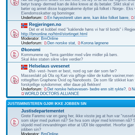
betyr tvang- dermed kan de ikke kreve at du betaler. Slikt skal vi
bøter og annet disse kuppmakerne dytter på folket i Norge-. Eks 
Eiendomsskatter og bomringer.
Underforum:
En høyesterett uten ære, kan ikke folket bære
,
Regjeringen.no
Det er et kobbel med "kaklende høns vi har til bords" i Regje
http://bmonline.no/html/stortinget.html
Moderator:
BmOnline
Underforum:
Den norske stat
,
Korona løgnene
Økonomi
Kommunene og Terra gambler med våre midler på børs.
Skal ikke staten sikre våre verdier?
Helselaus uvesenet
Øst- vest- hvem er best, nord og sør dør som før?
Masseslakt på Ola og Kari via giftige nåler de kaller vaxiner,men 
rottegiften Graphene Oxid og Nanoboots. De som får stikket kan f
forskjellige sykdommer, eller daue på flekken!
Underforum:
Det norske helsevesen- bedre enn sitt rykte?
,
N
WORLD DOCTORS ALLIANCE
JUSTISMINISTEREN GJØR IKKE JOBBEN SIN
Justisdepartementet
Grete Faremo var en gang her, ikke visste jeg at hun var "russef
som skjer med purken nå? Se hva som skjer med krimmen nå? 
skjedd med innvandringen etter at UDI ble opprettet. Hvorfor gjør
jobben sin?
Moderator:
BmOnline