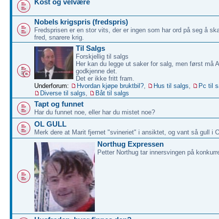
Kost og velvære
Nobels krigspris (fredspris)
Fredsprisen er en stor vits, der er ingen som har ord på seg å sk
fred, snarere krig.
Til Salgs
Forskjellig til salgs
Her kan du legge ut saker for salg, men først må 
godkjenne det.
Det er ikke fritt fram.
Underforum:
Hvordan kjøpe bruktbil?
,
Hus til salgs
,
Pc til 
Diverse til salgs
,
Båt til salgs
Tapt og funnet
Har du funnet noe, eller har du mistet noe?
OL GULL
Merk dere at Marit fjernet "svineriet" i ansiktet, og vant så gull i 
Northug Expressen
Petter Northug tar innersvingen på konkurr