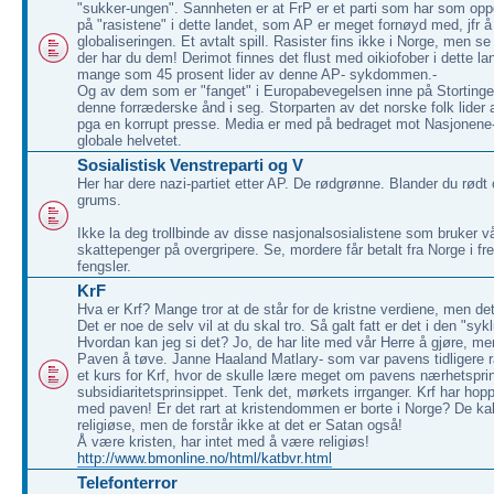
"sukker-ungen". Sannheten er at FrP er et parti som har som opp
på "rasistene" i dette landet, som AP er meget fornøyd med, jfr å
globaliseringen. Et avtalt spill. Rasister fins ikke i Norge, men 
der har du dem! Derimot finnes det flust med oikiofober i dette la
mange som 45 prosent lider av denne AP- sykdommen.-
Og av dem som er "fanget" i Europabevegelsen inne på Stortinget
denne forræderske ånd i seg. Storparten av det norske folk lider 
pga en korrupt presse. Media er med på bedraget mot Nasjonene-
globale helvetet.
Sosialistisk Venstreparti og V
Her har dere nazi-partiet etter AP. De rødgrønne. Blander du rødt
grums.
Ikke la deg trollbinde av disse nasjonalsosialistene som bruker v
skattepenger på overgripere. Se, mordere får betalt fra Norge i 
fengsler.
KrF
Hva er Krf? Mange tror at de står for de kristne verdiene, men det e
Det er noe de selv vil at du skal tro. Så galt fatt er det i den "syk
Hvordan kan jeg si det? Jo, de har lite med vår Herre å gjøre, 
Paven å tøve. Janne Haaland Matlary- som var pavens tidligere r
et kurs for Krf, hvor de skulle lære meget om pavens nærhetspri
subsidiaritetsprinsippet. Tenk det, mørkets irrganger. Krf har hopp
med paven! Er det rart at kristendommen er borte i Norge? De kal
religiøse, men de forstår ikke at det er Satan også!
Å være kristen, har intet med å være religiøs!
http://www.bmonline.no/html/katbvr.html
Telefonterror