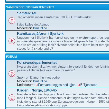
SAMFERDSELSDEPARTEMENTET
Samferdsel
Jeg arbeidet innen samferdsel, 30 år i Luftfartsverket.
I dag kalles det Avinor.
Moderator:
BmOnline
Kamikazesjåfører i Bjerkvik
Ungdommer i Bjerkvik har funnet seg en ny exstremsport, de legg
motgående kjørebane for siden å holde det gående her til siste li
spørre om de er riktig klok? Hvorfor heller ikke kjøre beint mot fje
stedet for å skade andre?
FORUM
Forsvarsdepartementet
Hva er årsaken til at kvinner slutter i forsvaret? Er det noe femi
passer? Eller er forsvaret bare for menn?
Spørr en Dame, hun vet bedre!
Moderator:
BmOnline
Underforum:
Forsvaret legges ned igjen
,
E-Tjenesten
Krigen i Norge, 1940-45
Nasistene fikk seg toppjobb hos Einar Gerhardsen. Han benådet 
mnd i fengsel. Denne sannheten er det ingen aviser som skrive
individene startet i 1949 opp Europabevegelsen i Norge. I 1969 st
Europabevegelsens stortingsgruppe.