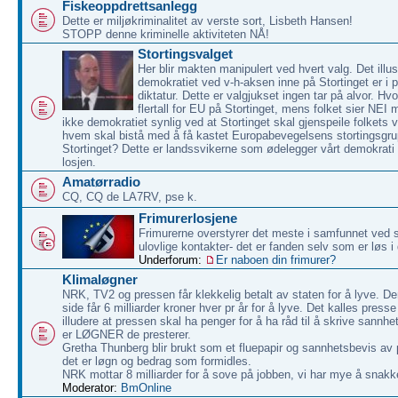
Fiskeoppdrettsanlegg
Dette er miljøkriminalitet av verste sort, Lisbeth Hansen!
STOPP denne kriminelle aktiviteten NÅ!
Stortingsvalget
Her blir makten manipulert ved hvert valg. Det illu
demokratiet ved v-h-aksen inne på Stortinget er i pr
diktatur. Dette er valgjukset ingen tar på alvor. Hvo
flertall for EU på Stortinget, mens folket sier NE
ikke demokratiet synlig ved at Stortinget skal gjenspeile folkets vil
hvem skal bistå med å få kastet Europabevegelsens stortingsgru
Stortinget? Dette er landssvikerne som ødelegger vårt demokrati v
losjen.
Amatørradio
CQ, CQ de LA7RV, pse k.
Frimurerlosjene
Frimurerne overstyrer det meste i samfunnet ved s
ulovlige kontakter- det er fanden selv som er løs 
Underforum:
Er naboen din frimurer?
Klimaløgner
NRK, TV2 og pressen får klekkelig betalt av staten for å lyve. De
side får 6 milliarder kroner hver pr år for å lyve. Det kalles presse 
illudere at pressen skal ha penger for å ha råd til å skrive sannh
er LØGNER de presterer.
Gretha Thunberg blir brukt som et fluepapir og sannhetsbevis av
det er løgn og bedrag som formidles.
NRK mottar 8 milliarder for å sove på jobben, vi har mye å snak
Moderator:
BmOnline