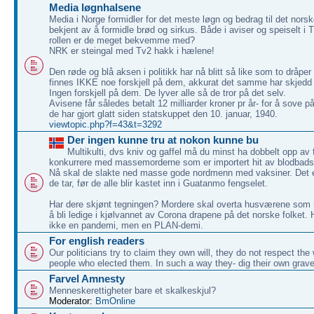
Media løgnhalsene
Media i Norge formidler for det meste løgn og bedrag til det nors
bekjent av å formidle brød og sirkus. Både i aviser og speiselt i
rollen er de meget bekvemme med?
NRK er steingal med Tv2 hakk i hælene!
Den røde og blå aksen i politikk har nå blitt så like som to dråper
finnes IKKE noe forskjell på dem, akkurat det samme har skjedd
Ingen forskjell på dem. De lyver alle så de tror på det selv.
Avisene får således betalt 12 milliarder kroner pr år- for å sove p
de har gjort glatt siden statskuppet den 10. januar, 1940.
viewtopic.php?f=43&t=3292
Der ingen kunne tru at nokon kunne bu
Multikulti, dvs kniv og gaffel må du minst ha dobbelt opp av f
konkurrere med massemorderne som er importert hit av blodbadsg
Nå skal de slakte ned masse gode nordmenn med vaksiner. Det er
de tar, før de alle blir kastet inn i Guatanmo fengselet.
Har dere skjønt tegningen? Mordere skal overta husværene som 
å bli ledige i kjølvannet av Corona drapene på det norske folket. 
ikke en pandemi, men en PLAN-demi.
For english readers
Our politicians try to claim they own will, they do not respect the w
people who elected them. In such a way they- dig their own grave
Farvel Amnesty
Menneskerettigheter bare et skalkeskjul?
Moderator:
BmOnline