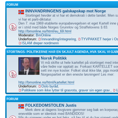
FORUM
INNVANDRINGENS galskapskap mot Norge
Stortinget hevder at vi har et demokrati i dette landet. Men 
vi har et parti-diktatur.
Den 7. mai 1969 etablerte europabevegelsen et eget Kartell inne 
er i strid med både Norges Grunnlov og Straffelovens § 83.
http://bmonline.no/html/eu_69.html
Moderator:
BmOnline
Underforum:
Innvandring/integrering
,
TYVPAKKET herjer i Os
ISLAM dreper nordmenn
STORTINGS- POLITIKERNE HAR EN SKJULT AGENDA, HVA SKAL VI GJØ
Norsk Politikk
Vi må skifte ut hele kartellet på stortinget med i
våre fedre var opptatt av. Forkast KARTELLET so
sett inn nye koster. Folket skal ikke blø, pga mord
Norgespartiet er den eneste løsningen! Les mer:
http://bmonline.no/html/kartellet.html
Underforum:
Oslo byråd
,
Politikere som ikke lytter til grasrota, graver sin egen grav.
,
U
FORUM
FOLKEDOMSTOLEN Justis
Merk dere at dagens lovgivere gjemmer seg bak en korporasj
enevelde som er identisk med BANDIDOS!
Når du signerer under en bot feks, så føy til at du har signert u