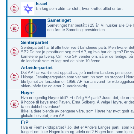
Israel
En krig som aldri tar slutt, hvor kruttet alltid er tørt-
Sametinget
Sametinget har bestått i 25 år. Vi husker alle Ole
den første Sametingspresidenten.
Senterpartiet
Senterpartiet har til alle tider vært bøndenes parti. Men hva er de
SP? De har jo prostituert seg med AP, og hva har de igjen? De sv
kamelene på tversj. Om ikke SP vender om, så er de ferdige, på l
de landbruk som er lagt ned de siste 10 årene.
Arbeiderpartiet
Det AP har vært mest opptatt av, jo å innføre fandens prinsipp
i Norge. Jesuittparagrafen som var satt inn som en stopper i Nor
ble fjernet av forræderne i 1956. AP har ansvaret for ødeleggels
siden- både før og etter 2. verdenskrig.
Høyre
Hva er egentlig Høyre blitt? Et dårlig AP parti? Jusst det, de er me
å hoppe til køys med Paven, Erna Solberg. Å velge Høyre, er 
ta en dobbel overdose!
Ikke la dere blende av pengene våre, som Høyre har nydt godt av!
globale helvetet, som AP.
FrP
Hva er Fremskrittspartiet? Jo, det er Anders Langes parti, som 
fungert om ikke Hagen kom og ødela det? Hagen kom som kjent f