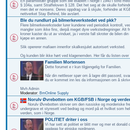
En paramillitær gruppe som ble etablert i Norge i 1940 i strid med
§ 104a, samt Straffeloven § 128. Det het seg at de skulle forhindr
men det er nonsens. Deres oppdrag var å skjule, forhindre at KG
nettverket Stay Behind, ble avslørt.
Ble du rundlurt på bilmerkeverkstedet ved pkk?
Flere bilmerkeverksteder lurer kundene ved periodisk kontroll, v
mangler som ikke fins, derpå meget dyre verkstedregninger. Alt f
kroner kaster du ut av vinduet, ja i verste fall skroter de bilen di
kjøpe en annen.
Slik opererer mafiaen innenfor skalkesjulet autorisert verksted.
Og kunden blir ikke hørt ved klagenemden. Her får du listen over
Familien Mortensen
Dette forumet e r kun tilgjengelig for Familien.
Når din nettleser spør om å lagre ditt passord, svar
du er kommet inn les da informasjonen om å skriv
Mvh Admin
Moderator:
BmOnline Supply
Norulv Øvrebotten om KGB/FSB i Norge og verde
Norulv Øvrebotten skriver om den russiske og morderiske 
undergrave et styresett ved bedrag og mord på et hvilket som hels
verden, som i Norge.
POLITIET driter i oss
Vi har sett at politiet er blitt mer og mer et donald
opplegg for etniske nordmenn.