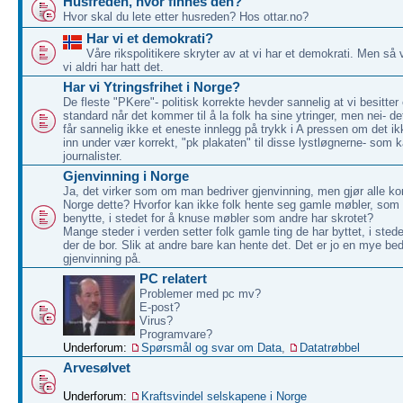
Husfreden, hvor finnes den?
Hvor skal du lete etter husreden? Hos ottar.no?
Har vi et demokrati?
Våre rikspolitikere skryter av at vi har et demokrati. Men så 
vi aldri har hatt det.
Har vi Ytringsfrihet i Norge?
De fleste "PKere"- politisk korrekte hevder sannelig at vi besitter
standard når det kommer til å la folk ha sine ytringer, men nei- d
får sannelig ikke et eneste innlegg på trykk i A pressen om det ikk
inn under vær korrekt, "pk plakaten" til disse lystløgnerne- som k
journalister.
Gjenvinning i Norge
Ja, det virker som om man bedriver gjenvinning, men gjør alle k
Norge dette? Hvorfor kan ikke folk hente seg gamle møbler, som
benytte, i stedet for å knuse møbler som andre har skrotet?
Mange steder i verden setter folk gamle ting de har byttet, i sted
der de bor. Slik at andre bare kan hente det. Det er jo en mye be
gjenvinning på.
PC relatert
Problemer med pc mv?
E-post?
Virus?
Programvare?
Underforum:
Spørsmål og svar om Data
,
Datatrøbbel
Arvesølvet
Underforum:
Kraftsvindel selskapene i Norge