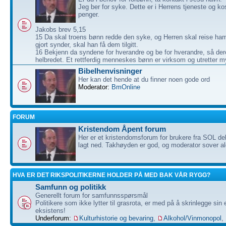
Jeg ber for syke. Dette er i Herrens tjeneste og ko
penger.
Jakobs brev 5,15
15 Da skal troens bønn redde den syke, og Herren skal reise ha
gjort synder, skal han få dem tilgitt.
16 Bekjenn da syndene for hverandre og be for hverandre, så dere
helbredet. Et rettferdig menneskes bønn er virksom og utretter m
Bibelhenvisninger
Her kan det hende at du finner noen gode ord
Moderator:
BmOnline
FORUM
Kristendom Åpent forum
Her er et kristendomsforum for brukere fra SOL de
lagt ned. Takhøyden er god, og moderator sover ald
HVA ER DET RIKSPOLITIKERNE HOLDER PÅ MED BAK VÅR RYGG?
Samfunn og politikk
Generellt forum for samfunnsspørsmål
Politikere som ikke lytter til grasrota, er med på å skrinlegge sin
eksistens!
Underforum:
Kulturhistorie og bevaring
,
Alkohol/Vinmonopol
,