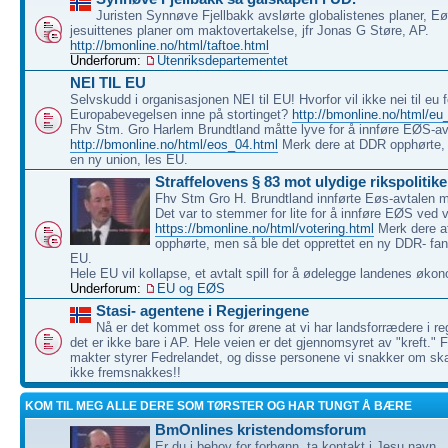
Juristen Synnøve Fjellbakk avslørte globalistenes planer, E
jesuittenes planer om maktovertakelse, jfr Jonas G Støre, AP.
http://bmonline.no/html/taftoe.html
Underforum:
Utenriksdepartementet
NEI TIL EU
Selvskudd i organisasjonen NEI til EU! Hvorfor vil ikke nei til eu 
Europabevegelsen inne på stortinget?
http://bmonline.no/html/eu
Fhv Stm. Gro Harlem Brundtland måtte lyve for å innføre EØS-av
http://bmonline.no/html/eos_04.html
Merk dere at DDR opphørte, 
en ny union, les EU.
Straffelovens § 83 mot ulydige rikspolitike
Fhv Stm Gro H. Brundtland innførte Eøs-avtalen mo
Det var to stemmer for lite for å innføre EØS ved 
https://bmonline.no/html/votering.html
Merk dere 
opphørte, men så ble det opprettet en ny DDR- fan
EU.
Hele EU vil kollapse, et avtalt spill for å ødelegge landenes økon
Underforum:
EU og EØS
Stasi- agentene i Regjeringene
Nå er det kommet oss for ørene at vi har landsforrædere i re
det er ikke bare i AP. Hele veien er det gjennomsyret av "kreft.
makter styrer Fedrelandet, og disse personene vi snakker om ska
ikke fremsnakkes!!
KOM TIL MEG ALLE DERE SOM TØRSTER OG HAR TUNGT Å BÆRE
BmOnlines kristendomsforum
Er du i behov for forbønn, ta kontakt i Jesu navn.