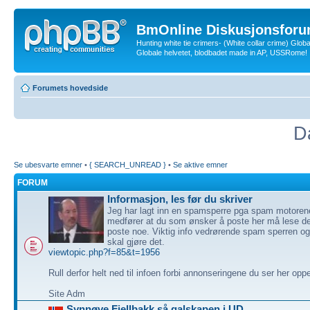
BmOnline Diskusjonsforu
Hunting white tie crimers- (White collar crime) Glob
Globale helvetet, blodbadet made in AP, USSRome!
Forumets hovedside
D
Se ubesvarte emner
•
{ SEARCH_UNREAD }
•
Se aktive emner
FORUM
Informasjon, les før du skriver
Jeg har lagt inn en spamsperre pga spam motoren
medfører at du som ønsker å poste her må lese de
poste noe. Viktig info vedrørende spam sperren o
skal gjøre det.
viewtopic.php?f=85&t=1956
Rull derfor helt ned til infoen forbi annonseringene du ser her opp
Site Adm
Synnøve Fjellbakk så galskapen i UD.