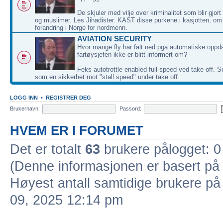
De skjuler med vilje over kriminalitet som blir gjor
og muslimer. Les Jihadister. KAST disse purkene i kasjotten, om
forandring i Norge for nordmenn.
AVIATION SECURITY
Hvor mange fly har falt ned pga automatiske oppd
fartøysjefen ikke er blitt informert om?
Feks autotrottle enabled full speed ved take off. S
som en sikkerhet mot "stall speed" under take off.
LOGG INN
•
REGISTRER DEG
Brukernavn:
Passord:
HVEM ER I FORUMET
Det er totalt
63
brukere pålogget: 0 
(Denne informasjonen er basert på 
Høyest antall samtidige brukere på
09, 2025 12:14 pm