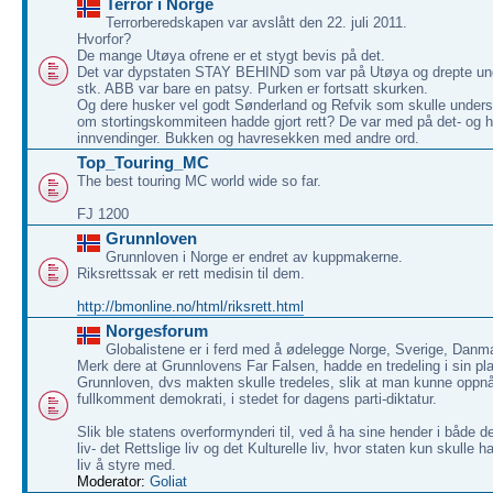
Terror i Norge
Terrorberedskapen var avslått den 22. juli 2011.
Hvorfor?
De mange Utøya ofrene er et stygt bevis på det.
Det var dypstaten STAY BEHIND som var på Utøya og drepte u
stk. ABB var bare en patsy. Purken er fortsatt skurken.
Og dere husker vel godt Sønderland og Refvik som skulle under
om stortingskommiteen hadde gjort rett? De var med på det- og 
innvendinger. Bukken og havresekken med andre ord.
Top_Touring_MC
The best touring MC world wide so far.
FJ 1200
Grunnloven
Grunnloven i Norge er endret av kuppmakerne.
Riksrettssak er rett medisin til dem.
http://bmonline.no/html/riksrett.html
Norgesforum
Globalistene er i ferd med å ødelegge Norge, Sverige, Danm
Merk dere at Grunnlovens Far Falsen, hadde en tredeling i sin pla
Grunnloven, dvs makten skulle tredeles, slik at man kunne oppnå
fullkomment demokrati, i stedet for dagens parti-diktatur.
Slik ble statens overformynderi til, ved å ha sine hender i både 
liv- det Rettslige liv og det Kulturelle liv, hvor staten kun skulle ha
liv å styre med.
Moderator:
Goliat