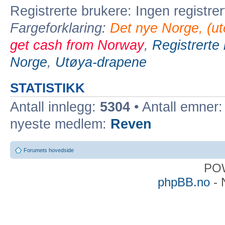
Registrerte brukere: Ingen registre
Fargeforklaring:
Det nye Norge, (ute
get cash from Norway
,
Registrerte
Norge
,
Utøya-drapene
STATISTIKK
Antall innlegg:
5304
• Antall emner
nyeste medlem:
Reven
Forumets hovedside
PO
phpBB.no
- 