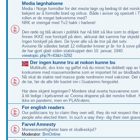
Media løgnhalsene
Media i Norge formidler for det meste løgn og bedrag til det nors
bekjent av å formidle brød og sirkus. Både i aviser og speiselt i
rollen er de meget bekvemme med?
NRK er steingal med Tv2 hakk i hælene!
Den røde og blå aksen i politikk har nå blitt så like som to dråper
finnes IKKE noe forskjell på dem, akkurat det samme har skjedd
Ingen forskjell på dem. De lyver alle så de tror på det selv.
Avisene får således betalt 12 milliarder kroner pr år- for å sove p
de har gjort glatt siden statskuppet den 10. januar, 1940.
viewtopic.php?f=43&t=3292
Der ingen kunne tru at nokon kunne bu
Multikulti, dvs kniv og gaffel må du minst ha dobbelt opp av f
konkurrere med massemorderne som er importert hit av blodbadsg
Nå skal de slakte ned masse gode nordmenn med vaksiner. Det er
de tar, før de alle blir kastet inn i Guatanmo fengselet.
Har dere skjønt tegningen? Mordere skal overta husværene som 
å bli ledige i kjølvannet av Corona drapene på det norske folket. 
ikke en pandemi, men en PLAN-demi.
For english readers
Our politicians try to claim they own will, they do not respect the w
people who elected them. In such a way they- dig their own grave
Farvel Amnesty
Menneskerettigheter bare et skalkeskjul?
Moderator:
BmOnline