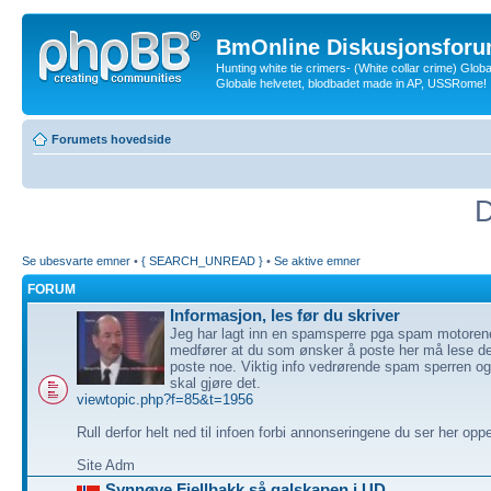
BmOnline Diskusjonsforu
Hunting white tie crimers- (White collar crime) Glob
Globale helvetet, blodbadet made in AP, USSRome!
Forumets hovedside
D
Se ubesvarte emner
•
{ SEARCH_UNREAD }
•
Se aktive emner
FORUM
Informasjon, les før du skriver
Jeg har lagt inn en spamsperre pga spam motoren
medfører at du som ønsker å poste her må lese de
poste noe. Viktig info vedrørende spam sperren o
skal gjøre det.
viewtopic.php?f=85&t=1956
Rull derfor helt ned til infoen forbi annonseringene du ser her opp
Site Adm
Synnøve Fjellbakk så galskapen i UD.