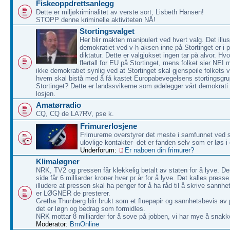
Fiskeoppdrettsanlegg
Dette er miljøkriminalitet av verste sort, Lisbeth Hansen!
STOPP denne kriminelle aktiviteten NÅ!
Stortingsvalget
Her blir makten manipulert ved hvert valg. Det illu
demokratiet ved v-h-aksen inne på Stortinget er i pr
diktatur. Dette er valgjukset ingen tar på alvor. Hvo
flertall for EU på Stortinget, mens folket sier NE
ikke demokratiet synlig ved at Stortinget skal gjenspeile folkets vil
hvem skal bistå med å få kastet Europabevegelsens stortingsgru
Stortinget? Dette er landssvikerne som ødelegger vårt demokrati v
losjen.
Amatørradio
CQ, CQ de LA7RV, pse k.
Frimurerlosjene
Frimurerne overstyrer det meste i samfunnet ved s
ulovlige kontakter- det er fanden selv som er løs 
Underforum:
Er naboen din frimurer?
Klimaløgner
NRK, TV2 og pressen får klekkelig betalt av staten for å lyve. De
side får 6 milliarder kroner hver pr år for å lyve. Det kalles presse 
illudere at pressen skal ha penger for å ha råd til å skrive sannh
er LØGNER de presterer.
Gretha Thunberg blir brukt som et fluepapir og sannhetsbevis av
det er løgn og bedrag som formidles.
NRK mottar 8 milliarder for å sove på jobben, vi har mye å snak
Moderator:
BmOnline