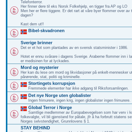
Telefonterror.
Her finner dere til eks Norsk Folkehjelp, en tigger fra AP og LO
Men her er flere tiggere. Er det rart at våre byer flommer over av
dagen?
Kast dem ut!!
Bibel-skvadronen
Sverige brinner
Det er et hot som plantades av en svensk statsminister i 1986.
Hotet er ennu svårare i dagens Sverige. Araberne flommer inn i la
er medisinen for at lyckades.
Mord og mysterier
Her kan du lese om mord og likvidasjoner på enkelt-mennesker ut
pårørende, stat, politi og kriminelle.
Stortingets korrupsjon
Fremmede elementer har ikke adgang til Riksforsamlingen.
Det nye Norge uten globalister
Ingen frimurere, ingen krig, ingen globalister ingen frimurere.
Global Terror i Norge
Samtlige medlemmer av Europabevegelsen som har verv i kr
folkevalgte, vil bli gjenstand for påtale, jfr å ha forbrutt statens se
Norges selvstendighet, Grunnlovens § 1.
STAY BEHIND