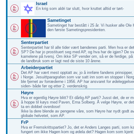
Israel
En krig som aldri tar slutt, hvor kruttet alltid er tørt-
Sametinget
Sametinget har bestått i 25 år. Vi husker alle Ole
den første Sametingspresidenten.
Senterpartiet
Senterpartiet har til alle tider vært bøndenes parti. Men hva er de
SP? De har jo prostituert seg med AP, og hva har de igjen? De sv
kamelene på tversj. Om ikke SP vender om, så er de ferdige, på l
de landbruk som er lagt ned de siste 10 årene.
Arbeiderpartiet
Det AP har vært mest opptatt av, jo å innføre fandens prinsipp
i Norge. Jesuittparagrafen som var satt inn som en stopper i Nor
ble fjernet av forræderne i 1956. AP har ansvaret for ødeleggels
siden- både før og etter 2. verdenskrig.
Høyre
Hva er egentlig Høyre blitt? Et dårlig AP parti? Jusst det, de er me
å hoppe til køys med Paven, Erna Solberg. Å velge Høyre, er 
ta en dobbel overdose!
Ikke la dere blende av pengene våre, som Høyre har nydt godt av!
globale helvetet, som AP.
FrP
Hva er Fremskrittspartiet? Jo, det er Anders Langes parti, som 
fungert om ikke Hagen kom og ødela det? Hagen kom som kjent f