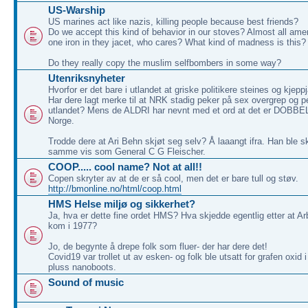
US-Warship
US marines act like nazis, killing people because best friends?
Do we accept this kind of behavior in our stoves? Almost all am
one iron in they jacet, who cares? What kind of madness is this?
Do they really copy the muslim selfbombers in some way?
Utenriksnyheter
Hvorfor er det bare i utlandet at griske politikere steines og kjep
Har dere lagt merke til at NRK stadig peker på sex overgrep og ped
utlandet? Mens de ALDRI har nevnt med et ord at det er DOBBELT
Norge.
Trodde dere at Ari Behn skjøt seg selv? Å laaangt ifra. Han ble s
samme vis som General C G Fleischer.
COOP..... cool name? Not at all!!
Copen skryter av at de er så cool, men det er bare tull og støv.
http://bmonline.no/html/coop.html
HMS Helse miljø og sikkerhet?
Ja, hva er dette fine ordet HMS? Hva skjedde egentlig etter at Ar
kom i 1977?
Jo, de begynte å drepe folk som fluer- der har dere det!
Covid19 var trollet ut av esken- og folk ble utsatt for grafen oxid 
pluss nanoboots.
Sound of music