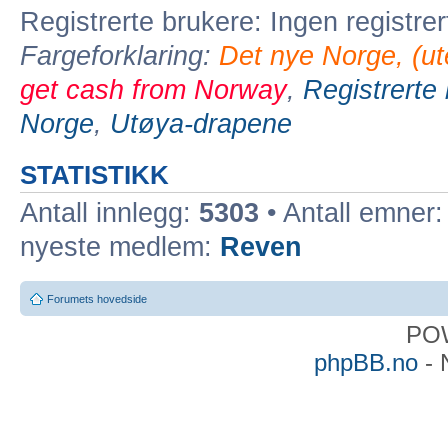
Registrerte brukere: Ingen registre
Fargeforklaring:
Det nye Norge, (ute
get cash from Norway
,
Registrerte
Norge
,
Utøya-drapene
STATISTIKK
Antall innlegg:
5303
• Antall emner
nyeste medlem:
Reven
Forumets hovedside
PO
phpBB.no
- 