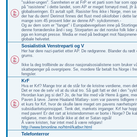
"sukker-ungen". Sannheten er at FrP er et parti som har som opp
på "rasistene" i dette landet, som AP er meget fornøyd med, jfr å
globaliseringen. Et avtalt spill. Rasister fins ikke i Norge, men 
der har du dem! Derimot finnes det flust med oikiofober i dette la
mange som 45 prosent lider av denne AP- sykdommen.-
Og av dem som er "fanget" i Europabevegelsen inne på Stortinget
denne forræderske ånd i seg. Storparten av det norske folk lider 
pga en korrupt presse. Media er med på bedraget mot Nasjonene-
globale helvetet.
Sosialistisk Venstreparti og V
Her har dere nazi-partiet etter AP. De rødgrønne. Blander du rødt
grums.
Ikke la deg trollbinde av disse nasjonalsosialistene som bruker v
skattepenger på overgripere. Se, mordere får betalt fra Norge i 
fengsler.
KrF
Hva er Krf? Mange tror at de står for de kristne verdiene, men det e
Det er noe de selv vil at du skal tro. Så galt fatt er det i den "syk
Hvordan kan jeg si det? Jo, de har lite med vår Herre å gjøre, 
Paven å tøve. Janne Haaland Matlary- som var pavens tidligere r
et kurs for Krf, hvor de skulle lære meget om pavens nærhetspri
subsidiaritetsprinsippet. Tenk det, mørkets irrganger. Krf har hopp
med paven! Er det rart at kristendommen er borte i Norge? De kal
religiøse, men de forstår ikke at det er Satan også!
Å være kristen, har intet med å være religiøs!
http://www.bmonline.no/html/katbvr.html
Telefonterror