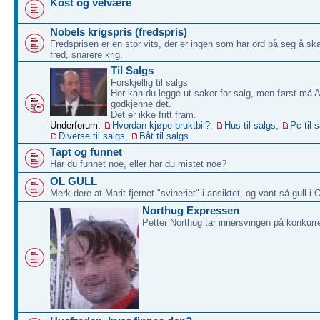
Kost og velvære
Nobels krigspris (fredspris)
Fredsprisen er en stor vits, der er ingen som har ord på seg å sk
fred, snarere krig.
Til Salgs
Forskjellig til salgs
Her kan du legge ut saker for salg, men først må 
godkjenne det.
Det er ikke fritt fram.
Underforum:
Hvordan kjøpe bruktbil?
,
Hus til salgs
,
Pc til 
Diverse til salgs
,
Båt til salgs
Tapt og funnet
Har du funnet noe, eller har du mistet noe?
OL GULL
Merk dere at Marit fjernet "svineriet" i ansiktet, og vant så gull i 
Northug Expressen
Petter Northug tar innersvingen på konkurr