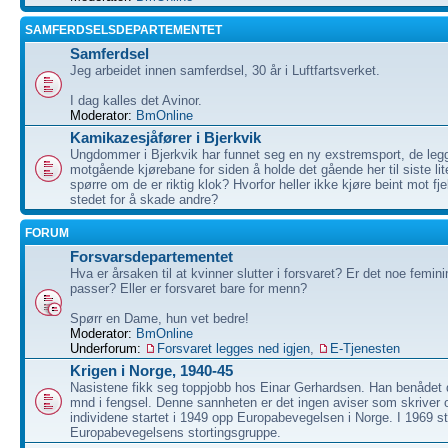
SAMFERDSELSDEPARTEMENTET
Samferdsel
Jeg arbeidet innen samferdsel, 30 år i Luftfartsverket.
I dag kalles det Avinor.
Moderator:
BmOnline
Kamikazesjåfører i Bjerkvik
Ungdommer i Bjerkvik har funnet seg en ny exstremsport, de legg
motgående kjørebane for siden å holde det gående her til siste li
spørre om de er riktig klok? Hvorfor heller ikke kjøre beint mot fje
stedet for å skade andre?
FORUM
Forsvarsdepartementet
Hva er årsaken til at kvinner slutter i forsvaret? Er det noe femi
passer? Eller er forsvaret bare for menn?
Spørr en Dame, hun vet bedre!
Moderator:
BmOnline
Underforum:
Forsvaret legges ned igjen
,
E-Tjenesten
Krigen i Norge, 1940-45
Nasistene fikk seg toppjobb hos Einar Gerhardsen. Han benådet 
mnd i fengsel. Denne sannheten er det ingen aviser som skrive
individene startet i 1949 opp Europabevegelsen i Norge. I 1969 st
Europabevegelsens stortingsgruppe.