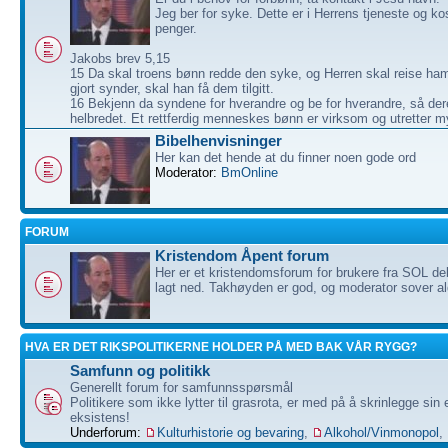
Jeg ber for syke. Dette er i Herrens tjeneste og ko
penger.
Jakobs brev 5,15
15 Da skal troens bønn redde den syke, og Herren skal reise ha
gjort synder, skal han få dem tilgitt.
16 Bekjenn da syndene for hverandre og be for hverandre, så dere
helbredet. Et rettferdig menneskes bønn er virksom og utretter m
Bibelhenvisninger
Her kan det hende at du finner noen gode ord
Moderator:
BmOnline
FORUM
Kristendom Åpent forum
Her er et kristendomsforum for brukere fra SOL de
lagt ned. Takhøyden er god, og moderator sover ald
HVA ER DET RIKSPOLITIKERNE HOLDER PÅ MED BAK VÅR RYGG?
Samfunn og politikk
Generellt forum for samfunnsspørsmål
Politikere som ikke lytter til grasrota, er med på å skrinlegge sin
eksistens!
Underforum:
Kulturhistorie og bevaring
,
Alkohol/Vinmonopol
,