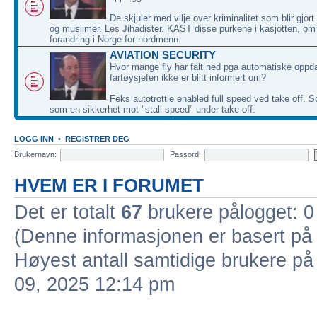
De skjuler med vilje over kriminalitet som blir gjor
og muslimer. Les Jihadister. KAST disse purkene i kasjotten, om
forandring i Norge for nordmenn.
AVIATION SECURITY
Hvor mange fly har falt ned pga automatiske oppd
fartøysjefen ikke er blitt informert om?
Feks autotrottle enabled full speed ved take off. S
som en sikkerhet mot "stall speed" under take off.
LOGG INN
•
REGISTRER DEG
Brukernavn:
Passord:
HVEM ER I FORUMET
Det er totalt
67
brukere pålogget: 0 
(Denne informasjonen er basert på 
Høyest antall samtidige brukere på
09, 2025 12:14 pm