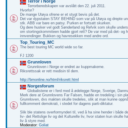
Terror i Norge
Terrorberedskapen var avslått den 22. juli 2011.
Hvorfor?
De mange Utøya ofrene er et stygt bevis på det.
Det var dypstaten STAY BEHIND som var på Utøya og drepte u
stk. ABB var bare en patsy. Purken er fortsatt skurken.
Og dere husker vel godt Sønderland og Refvik som skulle under
om stortingskommiteen hadde gjort rett? De var med på det- og 
innvendinger. Bukken og havresekken med andre ord.
Top_Touring_MC
The best touring MC world wide so far.
FJ 1200
Grunnloven
Grunnloven i Norge er endret av kuppmakerne.
Riksrettssak er rett medisin til dem.
http://bmonline.no/html/riksrett.html
Norgesforum
Globalistene er i ferd med å ødelegge Norge, Sverige, Danm
Merk dere at Grunnlovens Far Falsen, hadde en tredeling i sin pla
Grunnloven, dvs makten skulle tredeles, slik at man kunne oppnå
fullkomment demokrati, i stedet for dagens parti-diktatur.
Slik ble statens overformynderi til, ved å ha sine hender i både 
liv- det Rettslige liv og det Kulturelle liv, hvor staten kun skulle ha
liv å styre med.
Moderator:
Goliat