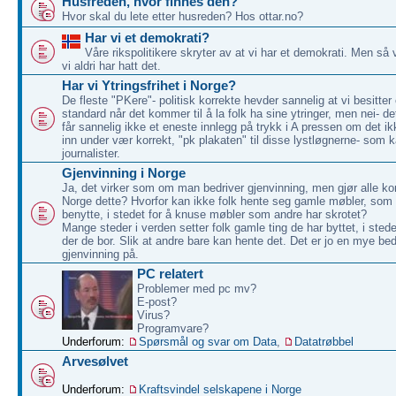
Husfreden, hvor finnes den?
Hvor skal du lete etter husreden? Hos ottar.no?
Har vi et demokrati?
Våre rikspolitikere skryter av at vi har et demokrati. Men så 
vi aldri har hatt det.
Har vi Ytringsfrihet i Norge?
De fleste "PKere"- politisk korrekte hevder sannelig at vi besitter
standard når det kommer til å la folk ha sine ytringer, men nei- d
får sannelig ikke et eneste innlegg på trykk i A pressen om det ikk
inn under vær korrekt, "pk plakaten" til disse lystløgnerne- som k
journalister.
Gjenvinning i Norge
Ja, det virker som om man bedriver gjenvinning, men gjør alle k
Norge dette? Hvorfor kan ikke folk hente seg gamle møbler, som
benytte, i stedet for å knuse møbler som andre har skrotet?
Mange steder i verden setter folk gamle ting de har byttet, i sted
der de bor. Slik at andre bare kan hente det. Det er jo en mye be
gjenvinning på.
PC relatert
Problemer med pc mv?
E-post?
Virus?
Programvare?
Underforum:
Spørsmål og svar om Data
,
Datatrøbbel
Arvesølvet
Underforum:
Kraftsvindel selskapene i Norge