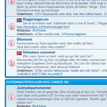
betyr tvang- dermed kan de ikke kreve at du betaler. Slikt skal vi
bøter og annet disse kuppmakerne dytter på folket i Norge-. Eks 
Eiendomsskatter og bomringer.
Underforum:
En høyesterett uten ære, kan ikke folket bære
,
Regjeringen.no
Det er et kobbel med "kaklende høns vi har til bords" i Regje
http://bmonline.no/html/stortinget.html
Moderator:
BmOnline
Underforum:
Den norske stat
,
Korona løgnene
Økonomi
Kommunene og Terra gambler med våre midler på børs.
Skal ikke staten sikre våre verdier?
Helselaus uvesenet
Øst- vest- hvem er best, nord og sør dør som før?
Masseslakt på Ola og Kari via giftige nåler de kaller vaxiner,men 
rottegiften Graphene Oxid og Nanoboots. De som får stikket kan f
forskjellige sykdommer, eller daue på flekken!
Underforum:
Det norske helsevesen- bedre enn sitt rykte?
,
N
WORLD DOCTORS ALLIANCE
JUSTISMINISTEREN GJØR IKKE JOBBEN SIN
Justisdepartementet
Grete Faremo var en gang her, ikke visste jeg at hun var "russef
som skjer med purken nå? Se hva som skjer med krimmen nå? 
skjedd med innvandringen etter at UDI ble opprettet. Hvorfor gjør
jobben sin?
Moderator:
BmOnline