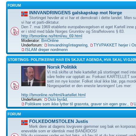
FORUM
INNVANDRINGENS galskapskap mot Norge
Stortinget hevder at vi har et demokrati i dette landet. Men 
vi har et parti-diktatur.
Den 7. mai 1969 etablerte europabevegelsen et eget Kartell inne 
er i strid med både Norges Grunnlov og Straffelovens § 83.
http://bmonline.no/html/eu_69.html
Moderator:
BmOnline
Underforum:
Innvandring/integrering
,
TYVPAKKET herjer i Os
ISLAM dreper nordmenn
STORTINGS- POLITIKERNE HAR EN SKJULT AGENDA, HVA SKAL VI GJØ
Norsk Politikk
Vi må skifte ut hele kartellet på stortinget med i
våre fedre var opptatt av. Forkast KARTELLET so
sett inn nye koster. Folket skal ikke blø, pga mord
Norgespartiet er den eneste løsningen! Les mer:
http://bmonline.no/html/kartellet.html
Underforum:
Oslo byråd
,
Politikere som ikke lytter til grasrota, graver sin egen grav.
,
U
FORUM
FOLKEDOMSTOLEN Justis
Merk dere at dagens lovgivere gjemmer seg bak en korporasj
enevelde som er identisk med BANDIDOS!
Når du signerer under en bot feks, så føy til at du har signert u