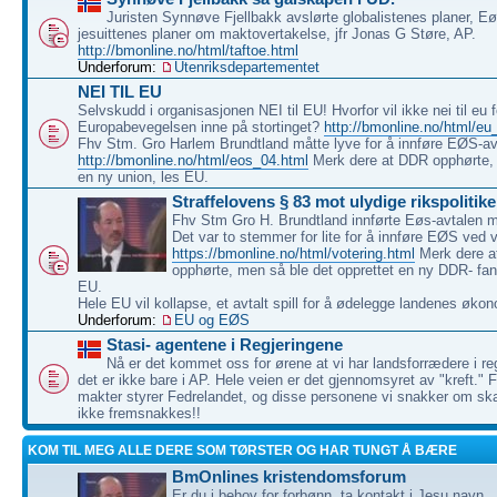
Juristen Synnøve Fjellbakk avslørte globalistenes planer, E
jesuittenes planer om maktovertakelse, jfr Jonas G Støre, AP.
http://bmonline.no/html/taftoe.html
Underforum:
Utenriksdepartementet
NEI TIL EU
Selvskudd i organisasjonen NEI til EU! Hvorfor vil ikke nei til eu 
Europabevegelsen inne på stortinget?
http://bmonline.no/html/eu
Fhv Stm. Gro Harlem Brundtland måtte lyve for å innføre EØS-av
http://bmonline.no/html/eos_04.html
Merk dere at DDR opphørte, 
en ny union, les EU.
Straffelovens § 83 mot ulydige rikspolitike
Fhv Stm Gro H. Brundtland innførte Eøs-avtalen mo
Det var to stemmer for lite for å innføre EØS ved 
https://bmonline.no/html/votering.html
Merk dere 
opphørte, men så ble det opprettet en ny DDR- fan
EU.
Hele EU vil kollapse, et avtalt spill for å ødelegge landenes økon
Underforum:
EU og EØS
Stasi- agentene i Regjeringene
Nå er det kommet oss for ørene at vi har landsforrædere i re
det er ikke bare i AP. Hele veien er det gjennomsyret av "kreft.
makter styrer Fedrelandet, og disse personene vi snakker om ska
ikke fremsnakkes!!
KOM TIL MEG ALLE DERE SOM TØRSTER OG HAR TUNGT Å BÆRE
BmOnlines kristendomsforum
Er du i behov for forbønn, ta kontakt i Jesu navn.