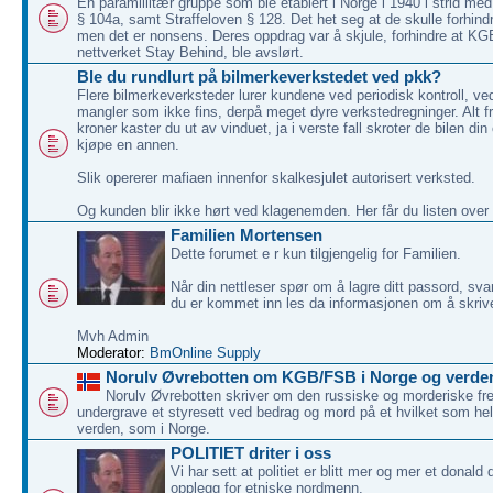
En paramillitær gruppe som ble etablert i Norge i 1940 i strid med
§ 104a, samt Straffeloven § 128. Det het seg at de skulle forhindr
men det er nonsens. Deres oppdrag var å skjule, forhindre at KG
nettverket Stay Behind, ble avslørt.
Ble du rundlurt på bilmerkeverkstedet ved pkk?
Flere bilmerkeverksteder lurer kundene ved periodisk kontroll, v
mangler som ikke fins, derpå meget dyre verkstedregninger. Alt f
kroner kaster du ut av vinduet, ja i verste fall skroter de bilen di
kjøpe en annen.
Slik opererer mafiaen innenfor skalkesjulet autorisert verksted.
Og kunden blir ikke hørt ved klagenemden. Her får du listen over
Familien Mortensen
Dette forumet e r kun tilgjengelig for Familien.
Når din nettleser spør om å lagre ditt passord, svar
du er kommet inn les da informasjonen om å skriv
Mvh Admin
Moderator:
BmOnline Supply
Norulv Øvrebotten om KGB/FSB i Norge og verde
Norulv Øvrebotten skriver om den russiske og morderiske 
undergrave et styresett ved bedrag og mord på et hvilket som hels
verden, som i Norge.
POLITIET driter i oss
Vi har sett at politiet er blitt mer og mer et donald
opplegg for etniske nordmenn.