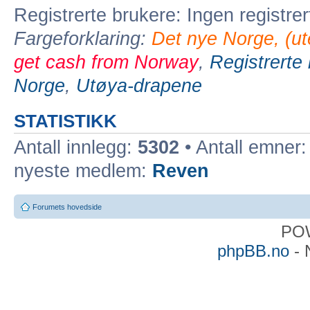
Registrerte brukere: Ingen registre
Fargeforklaring:
Det nye Norge, (ute
get cash from Norway
,
Registrerte
Norge
,
Utøya-drapene
STATISTIKK
Antall innlegg:
5302
• Antall emner
nyeste medlem:
Reven
Forumets hovedside
PO
phpBB.no
- 