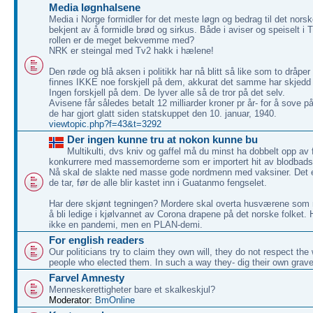
Media løgnhalsene
Media i Norge formidler for det meste løgn og bedrag til det nors
bekjent av å formidle brød og sirkus. Både i aviser og speiselt i
rollen er de meget bekvemme med?
NRK er steingal med Tv2 hakk i hælene!
Den røde og blå aksen i politikk har nå blitt så like som to dråper
finnes IKKE noe forskjell på dem, akkurat det samme har skjedd
Ingen forskjell på dem. De lyver alle så de tror på det selv.
Avisene får således betalt 12 milliarder kroner pr år- for å sove p
de har gjort glatt siden statskuppet den 10. januar, 1940.
viewtopic.php?f=43&t=3292
Der ingen kunne tru at nokon kunne bu
Multikulti, dvs kniv og gaffel må du minst ha dobbelt opp av f
konkurrere med massemorderne som er importert hit av blodbadsg
Nå skal de slakte ned masse gode nordmenn med vaksiner. Det er
de tar, før de alle blir kastet inn i Guatanmo fengselet.
Har dere skjønt tegningen? Mordere skal overta husværene som 
å bli ledige i kjølvannet av Corona drapene på det norske folket. 
ikke en pandemi, men en PLAN-demi.
For english readers
Our politicians try to claim they own will, they do not respect the w
people who elected them. In such a way they- dig their own grave
Farvel Amnesty
Menneskerettigheter bare et skalkeskjul?
Moderator:
BmOnline