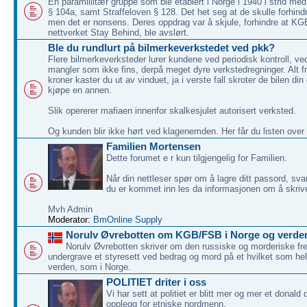
En paramillitær gruppe som ble etablert i Norge i 1940 i strid med
§ 104a, samt Straffeloven § 128. Det het seg at de skulle forhindr
men det er nonsens. Deres oppdrag var å skjule, forhindre at KG
nettverket Stay Behind, ble avslørt.
Ble du rundlurt på bilmerkeverkstedet ved pkk?
Flere bilmerkeverksteder lurer kundene ved periodisk kontroll, v
mangler som ikke fins, derpå meget dyre verkstedregninger. Alt f
kroner kaster du ut av vinduet, ja i verste fall skroter de bilen di
kjøpe en annen.
Slik opererer mafiaen innenfor skalkesjulet autorisert verksted.
Og kunden blir ikke hørt ved klagenemden. Her får du listen over
Familien Mortensen
Dette forumet e r kun tilgjengelig for Familien.
Når din nettleser spør om å lagre ditt passord, svar
du er kommet inn les da informasjonen om å skriv
Mvh Admin
Moderator:
BmOnline Supply
Norulv Øvrebotten om KGB/FSB i Norge og verde
Norulv Øvrebotten skriver om den russiske og morderiske 
undergrave et styresett ved bedrag og mord på et hvilket som hels
verden, som i Norge.
POLITIET driter i oss
Vi har sett at politiet er blitt mer og mer et donald
opplegg for etniske nordmenn.