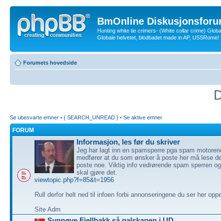
BmOnline Diskusjonsforu
Hunting white tie crimers- (White collar crime) Glob
Globale helvetet, blodbadet made in AP, USSRome!
Forumets hovedside
D
Se ubesvarte emner
•
{ SEARCH_UNREAD }
•
Se aktive emner
FORUM
Informasjon, les før du skriver
Jeg har lagt inn en spamsperre pga spam motoren
medfører at du som ønsker å poste her må lese de
poste noe. Viktig info vedrørende spam sperren o
skal gjøre det.
viewtopic.php?f=85&t=1956
Rull derfor helt ned til infoen forbi annonseringene du ser her opp
Site Adm
Synnøve Fjellbakk så galskapen i UD.