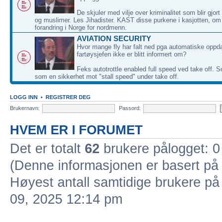
De skjuler med vilje over kriminalitet som blir gjor
og muslimer. Les Jihadister. KAST disse purkene i kasjotten, om
forandring i Norge for nordmenn.
AVIATION SECURITY
Hvor mange fly har falt ned pga automatiske oppd
fartøysjefen ikke er blitt informert om?
Feks autotrottle enabled full speed ved take off. S
som en sikkerhet mot "stall speed" under take off.
LOGG INN
•
REGISTRER DEG
Brukernavn:
Passord:
HVEM ER I FORUMET
Det er totalt
62
brukere pålogget: 0 
(Denne informasjonen er basert på 
Høyest antall samtidige brukere på
09, 2025 12:14 pm