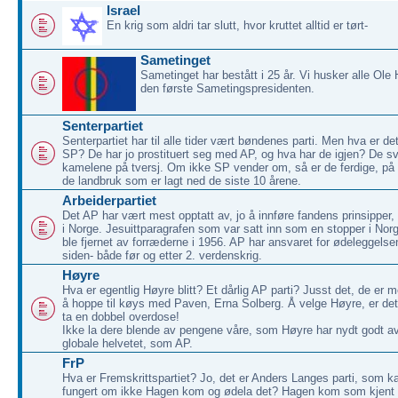
Israel
En krig som aldri tar slutt, hvor kruttet alltid er tørt-
Sametinget
Sametinget har bestått i 25 år. Vi husker alle Ole
den første Sametingspresidenten.
Senterpartiet
Senterpartiet har til alle tider vært bøndenes parti. Men hva er de
SP? De har jo prostituert seg med AP, og hva har de igjen? De sv
kamelene på tversj. Om ikke SP vender om, så er de ferdige, på l
de landbruk som er lagt ned de siste 10 årene.
Arbeiderpartiet
Det AP har vært mest opptatt av, jo å innføre fandens prinsipp
i Norge. Jesuittparagrafen som var satt inn som en stopper i Nor
ble fjernet av forræderne i 1956. AP har ansvaret for ødeleggels
siden- både før og etter 2. verdenskrig.
Høyre
Hva er egentlig Høyre blitt? Et dårlig AP parti? Jusst det, de er me
å hoppe til køys med Paven, Erna Solberg. Å velge Høyre, er 
ta en dobbel overdose!
Ikke la dere blende av pengene våre, som Høyre har nydt godt av!
globale helvetet, som AP.
FrP
Hva er Fremskrittspartiet? Jo, det er Anders Langes parti, som 
fungert om ikke Hagen kom og ødela det? Hagen kom som kjent f