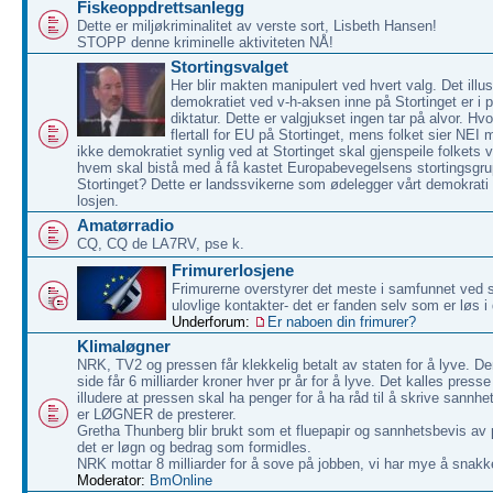
Fiskeoppdrettsanlegg
Dette er miljøkriminalitet av verste sort, Lisbeth Hansen!
STOPP denne kriminelle aktiviteten NÅ!
Stortingsvalget
Her blir makten manipulert ved hvert valg. Det illu
demokratiet ved v-h-aksen inne på Stortinget er i pr
diktatur. Dette er valgjukset ingen tar på alvor. Hvo
flertall for EU på Stortinget, mens folket sier NE
ikke demokratiet synlig ved at Stortinget skal gjenspeile folkets vil
hvem skal bistå med å få kastet Europabevegelsens stortingsgru
Stortinget? Dette er landssvikerne som ødelegger vårt demokrati v
losjen.
Amatørradio
CQ, CQ de LA7RV, pse k.
Frimurerlosjene
Frimurerne overstyrer det meste i samfunnet ved s
ulovlige kontakter- det er fanden selv som er løs 
Underforum:
Er naboen din frimurer?
Klimaløgner
NRK, TV2 og pressen får klekkelig betalt av staten for å lyve. De
side får 6 milliarder kroner hver pr år for å lyve. Det kalles presse 
illudere at pressen skal ha penger for å ha råd til å skrive sannh
er LØGNER de presterer.
Gretha Thunberg blir brukt som et fluepapir og sannhetsbevis av
det er løgn og bedrag som formidles.
NRK mottar 8 milliarder for å sove på jobben, vi har mye å snak
Moderator:
BmOnline