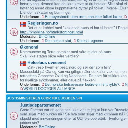
betyr tvang- dermed kan de ikke kreve at du betaler. Slikt skal vi
bøter og annet disse kuppmakerne dytter på folket i Norge-. Eks 
Eiendomsskatter og bomringer.
Underforum:
En høyesterett uten ære, kan ikke folket bære
,
Regjeringen.no
Det er et kobbel med "kaklende høns vi har til bords" i Regje
http://bmonline.no/html/stortinget.html
Moderator:
BmOnline
Underforum:
Den norske stat
,
Korona løgnene
Økonomi
Kommunene og Terra gambler med våre midler på børs.
Skal ikke staten sikre våre verdier?
Helselaus uvesenet
Øst- vest- hvem er best, nord og sør dør som før?
Masseslakt på Ola og Kari via giftige nåler de kaller vaxiner,men 
rottegiften Graphene Oxid og Nanoboots. De som får stikket kan f
forskjellige sykdommer, eller daue på flekken!
Underforum:
Det norske helsevesen- bedre enn sitt rykte?
,
N
WORLD DOCTORS ALLIANCE
JUSTISMINISTEREN GJØR IKKE JOBBEN SIN
Justisdepartementet
Grete Faremo var en gang her, ikke visste jeg at hun var "russef
som skjer med purken nå? Se hva som skjer med krimmen nå? 
skjedd med innvandringen etter at UDI ble opprettet. Hvorfor gjør
jobben sin?
Moderator:
BmOnline