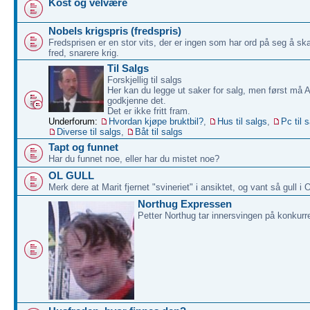
Kost og velvære
Nobels krigspris (fredspris)
Fredsprisen er en stor vits, der er ingen som har ord på seg å sk
fred, snarere krig.
Til Salgs
Forskjellig til salgs
Her kan du legge ut saker for salg, men først må 
godkjenne det.
Det er ikke fritt fram.
Underforum:
Hvordan kjøpe bruktbil?
,
Hus til salgs
,
Pc til 
Diverse til salgs
,
Båt til salgs
Tapt og funnet
Har du funnet noe, eller har du mistet noe?
OL GULL
Merk dere at Marit fjernet "svineriet" i ansiktet, og vant så gull i 
Northug Expressen
Petter Northug tar innersvingen på konkurr