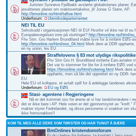
Juristen Synnøve Fjellbakk avslørte globalistenes planer, E
jesuittenes planer om maktovertakelse, jfr Jonas G Støre, AP.
http://bmonline.no/html/taftoe.html
Underforum:
Utenriksdepartementet
NEI TIL EU
Selvskudd i organisasjonen NEI til EU! Hvorfor vil ikke nei til eu 
Europabevegelsen inne på stortinget?
http://bmonline.no/html/eu
Fhv Stm. Gro Harlem Brundtland måtte lyve for å innføre EØS-av
http://bmonline.no/html/eos_04.html
Merk dere at DDR opphørte, 
en ny union, les EU.
Straffelovens § 83 mot ulydige rikspolitike
Fhv Stm Gro H. Brundtland innførte Eøs-avtalen mo
Det var to stemmer for lite for å innføre EØS ved 
https://bmonline.no/html/votering.html
Merk dere 
opphørte, men så ble det opprettet en ny DDR- fan
EU.
Hele EU vil kollapse, et avtalt spill for å ødelegge landenes økon
Underforum:
EU og EØS
Stasi- agentene i Regjeringene
Nå er det kommet oss for ørene at vi har landsforrædere i re
det er ikke bare i AP. Hele veien er det gjennomsyret av "kreft.
makter styrer Fedrelandet, og disse personene vi snakker om ska
ikke fremsnakkes!!
KOM TIL MEG ALLE DERE SOM TØRSTER OG HAR TUNGT Å BÆRE
BmOnlines kristendomsforum
Er du i behov for forbønn, ta kontakt i Jesu navn.