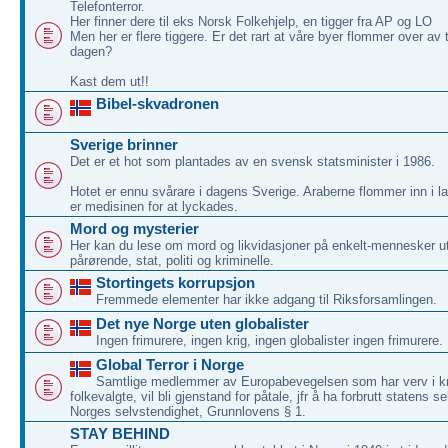
Telefonterror.
Her finner dere til eks Norsk Folkehjelp, en tigger fra AP og LO
Men her er flere tiggere. Er det rart at våre byer flommer over av
dagen?
Kast dem ut!!
Bibel-skvadronen
Sverige brinner
Det er et hot som plantades av en svensk statsminister i 1986.
Hotet er ennu svårare i dagens Sverige. Araberne flommer inn i la
er medisinen for at lyckades.
Mord og mysterier
Her kan du lese om mord og likvidasjoner på enkelt-mennesker ut
pårørende, stat, politi og kriminelle.
Stortingets korrupsjon
Fremmede elementer har ikke adgang til Riksforsamlingen.
Det nye Norge uten globalister
Ingen frimurere, ingen krig, ingen globalister ingen frimurere.
Global Terror i Norge
Samtlige medlemmer av Europabevegelsen som har verv i kr
folkevalgte, vil bli gjenstand for påtale, jfr å ha forbrutt statens se
Norges selvstendighet, Grunnlovens § 1.
STAY BEHIND