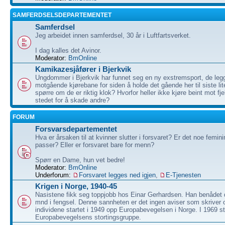
SAMFERDSELSDEPARTEMENTET
Samferdsel
Jeg arbeidet innen samferdsel, 30 år i Luftfartsverket.
I dag kalles det Avinor.
Moderator:
BmOnline
Kamikazesjåfører i Bjerkvik
Ungdommer i Bjerkvik har funnet seg en ny exstremsport, de legg
motgående kjørebane for siden å holde det gående her til siste li
spørre om de er riktig klok? Hvorfor heller ikke kjøre beint mot fje
stedet for å skade andre?
FORUM
Forsvarsdepartementet
Hva er årsaken til at kvinner slutter i forsvaret? Er det noe femi
passer? Eller er forsvaret bare for menn?
Spørr en Dame, hun vet bedre!
Moderator:
BmOnline
Underforum:
Forsvaret legges ned igjen
,
E-Tjenesten
Krigen i Norge, 1940-45
Nasistene fikk seg toppjobb hos Einar Gerhardsen. Han benådet 
mnd i fengsel. Denne sannheten er det ingen aviser som skrive
individene startet i 1949 opp Europabevegelsen i Norge. I 1969 st
Europabevegelsens stortingsgruppe.