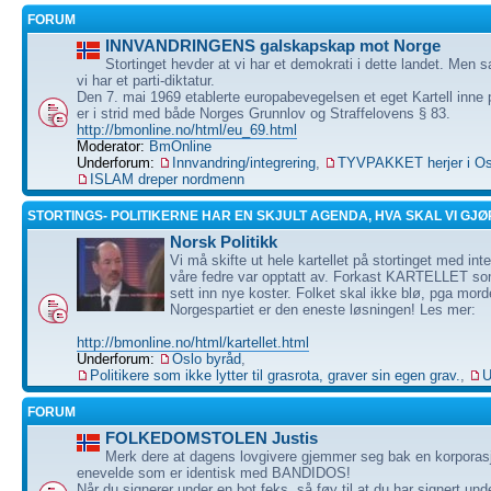
FORUM
INNVANDRINGENS galskapskap mot Norge
Stortinget hevder at vi har et demokrati i dette landet. Men 
vi har et parti-diktatur.
Den 7. mai 1969 etablerte europabevegelsen et eget Kartell inne 
er i strid med både Norges Grunnlov og Straffelovens § 83.
http://bmonline.no/html/eu_69.html
Moderator:
BmOnline
Underforum:
Innvandring/integrering
,
TYVPAKKET herjer i Os
ISLAM dreper nordmenn
STORTINGS- POLITIKERNE HAR EN SKJULT AGENDA, HVA SKAL VI GJØ
Norsk Politikk
Vi må skifte ut hele kartellet på stortinget med i
våre fedre var opptatt av. Forkast KARTELLET so
sett inn nye koster. Folket skal ikke blø, pga mord
Norgespartiet er den eneste løsningen! Les mer:
http://bmonline.no/html/kartellet.html
Underforum:
Oslo byråd
,
Politikere som ikke lytter til grasrota, graver sin egen grav.
,
U
FORUM
FOLKEDOMSTOLEN Justis
Merk dere at dagens lovgivere gjemmer seg bak en korporasj
enevelde som er identisk med BANDIDOS!
Når du signerer under en bot feks, så føy til at du har signert u