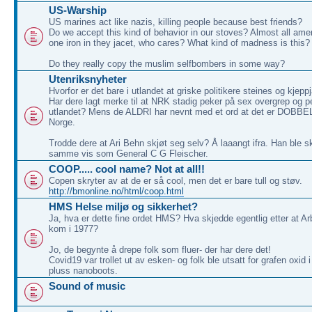
US-Warship
US marines act like nazis, killing people because best friends?
Do we accept this kind of behavior in our stoves? Almost all am
one iron in they jacet, who cares? What kind of madness is this?
Do they really copy the muslim selfbombers in some way?
Utenriksnyheter
Hvorfor er det bare i utlandet at griske politikere steines og kjep
Har dere lagt merke til at NRK stadig peker på sex overgrep og ped
utlandet? Mens de ALDRI har nevnt med et ord at det er DOBBELT
Norge.
Trodde dere at Ari Behn skjøt seg selv? Å laaangt ifra. Han ble s
samme vis som General C G Fleischer.
COOP..... cool name? Not at all!!
Copen skryter av at de er så cool, men det er bare tull og støv.
http://bmonline.no/html/coop.html
HMS Helse miljø og sikkerhet?
Ja, hva er dette fine ordet HMS? Hva skjedde egentlig etter at Ar
kom i 1977?
Jo, de begynte å drepe folk som fluer- der har dere det!
Covid19 var trollet ut av esken- og folk ble utsatt for grafen oxid 
pluss nanoboots.
Sound of music