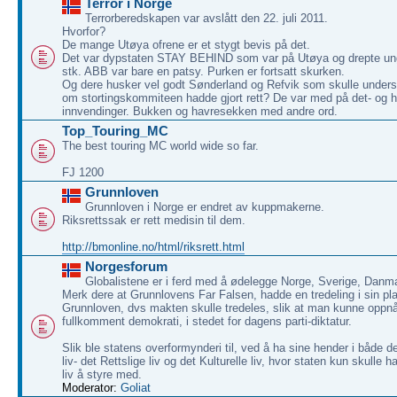
Terror i Norge
Terrorberedskapen var avslått den 22. juli 2011.
Hvorfor?
De mange Utøya ofrene er et stygt bevis på det.
Det var dypstaten STAY BEHIND som var på Utøya og drepte u
stk. ABB var bare en patsy. Purken er fortsatt skurken.
Og dere husker vel godt Sønderland og Refvik som skulle under
om stortingskommiteen hadde gjort rett? De var med på det- og 
innvendinger. Bukken og havresekken med andre ord.
Top_Touring_MC
The best touring MC world wide so far.
FJ 1200
Grunnloven
Grunnloven i Norge er endret av kuppmakerne.
Riksrettssak er rett medisin til dem.
http://bmonline.no/html/riksrett.html
Norgesforum
Globalistene er i ferd med å ødelegge Norge, Sverige, Danm
Merk dere at Grunnlovens Far Falsen, hadde en tredeling i sin pla
Grunnloven, dvs makten skulle tredeles, slik at man kunne oppnå
fullkomment demokrati, i stedet for dagens parti-diktatur.
Slik ble statens overformynderi til, ved å ha sine hender i både 
liv- det Rettslige liv og det Kulturelle liv, hvor staten kun skulle ha
liv å styre med.
Moderator:
Goliat