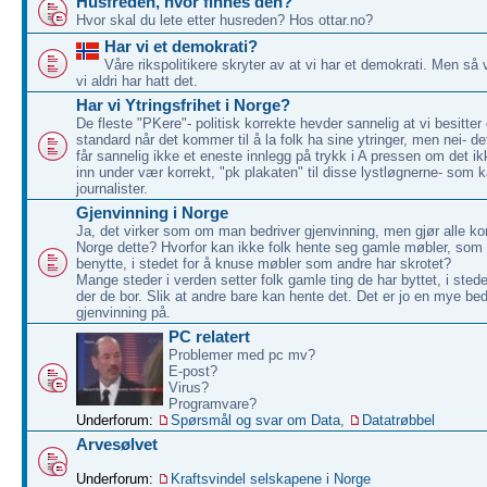
Husfreden, hvor finnes den?
Hvor skal du lete etter husreden? Hos ottar.no?
Har vi et demokrati?
Våre rikspolitikere skryter av at vi har et demokrati. Men så 
vi aldri har hatt det.
Har vi Ytringsfrihet i Norge?
De fleste "PKere"- politisk korrekte hevder sannelig at vi besitter
standard når det kommer til å la folk ha sine ytringer, men nei- d
får sannelig ikke et eneste innlegg på trykk i A pressen om det ikk
inn under vær korrekt, "pk plakaten" til disse lystløgnerne- som k
journalister.
Gjenvinning i Norge
Ja, det virker som om man bedriver gjenvinning, men gjør alle k
Norge dette? Hvorfor kan ikke folk hente seg gamle møbler, som
benytte, i stedet for å knuse møbler som andre har skrotet?
Mange steder i verden setter folk gamle ting de har byttet, i sted
der de bor. Slik at andre bare kan hente det. Det er jo en mye be
gjenvinning på.
PC relatert
Problemer med pc mv?
E-post?
Virus?
Programvare?
Underforum:
Spørsmål og svar om Data
,
Datatrøbbel
Arvesølvet
Underforum:
Kraftsvindel selskapene i Norge