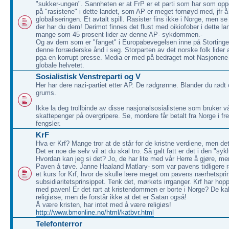
"sukker-ungen". Sannheten er at FrP er et parti som har som opp
på "rasistene" i dette landet, som AP er meget fornøyd med, jfr å
globaliseringen. Et avtalt spill. Rasister fins ikke i Norge, men 
der har du dem! Derimot finnes det flust med oikiofober i dette la
mange som 45 prosent lider av denne AP- sykdommen.-
Og av dem som er "fanget" i Europabevegelsen inne på Stortinget
denne forræderske ånd i seg. Storparten av det norske folk lider 
pga en korrupt presse. Media er med på bedraget mot Nasjonene-
globale helvetet.
Sosialistisk Venstreparti og V
Her har dere nazi-partiet etter AP. De rødgrønne. Blander du rødt
grums.
Ikke la deg trollbinde av disse nasjonalsosialistene som bruker v
skattepenger på overgripere. Se, mordere får betalt fra Norge i 
fengsler.
KrF
Hva er Krf? Mange tror at de står for de kristne verdiene, men det e
Det er noe de selv vil at du skal tro. Så galt fatt er det i den "syk
Hvordan kan jeg si det? Jo, de har lite med vår Herre å gjøre, 
Paven å tøve. Janne Haaland Matlary- som var pavens tidligere r
et kurs for Krf, hvor de skulle lære meget om pavens nærhetspri
subsidiaritetsprinsippet. Tenk det, mørkets irrganger. Krf har hopp
med paven! Er det rart at kristendommen er borte i Norge? De kal
religiøse, men de forstår ikke at det er Satan også!
Å være kristen, har intet med å være religiøs!
http://www.bmonline.no/html/katbvr.html
Telefonterror