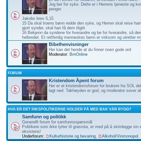
Jeg ber for syke. Dette er i Herrens tjeneste og ko
penger.
Jakobs brev 5,15
15 Da skal troens bønn redde den syke, og Herren skal reise ha
gjort synder, skal han få dem tilgitt.
16 Bekjenn da syndene for hverandre og be for hverandre, så dere
helbredet. Et rettferdig menneskes bønn er virksom og utretter m
Bibelhenvisninger
Her kan det hende at du finner noen gode ord
Moderator:
BmOnline
FORUM
Kristendom Åpent forum
Her er et kristendomsforum for brukere fra SOL de
lagt ned. Takhøyden er god, og moderator sover ald
HVA ER DET RIKSPOLITIKERNE HOLDER PÅ MED BAK VÅR RYGG?
Samfunn og politikk
Generellt forum for samfunnsspørsmål
Politikere som ikke lytter til grasrota, er med på å skrinlegge sin
eksistens!
Underforum:
Kulturhistorie og bevaring
,
Alkohol/Vinmonopol
,