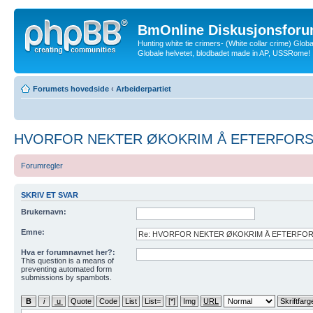
BmOnline Diskusjonsforu
Hunting white tie crimers- (White collar crime) Glob
Globale helvetet, blodbadet made in AP, USSRome!
Forumets hovedside
‹
Arbeiderpartiet
HVORFOR NEKTER ØKOKRIM Å EFTERFORS
Forumregler
SKRIV ET SVAR
Brukernavn:
Emne:
Hva er forumnavnet her?:
This question is a means of
preventing automated form
submissions by spambots.