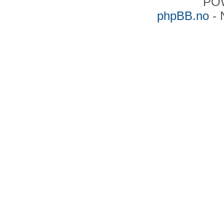
PO
Dato: Fri, 08 Sep 2023 10:0
phpBB.no
- 
Fra: "Amund Ingvar Garfors"
Til:
spikeren@spikerscorner.
Er det fortsatt noen s
rettsstat eller et dem
revurdere sitt syn og 
begynner nå å ligne 
bananrepublikk. For et
denne assisterende Ø