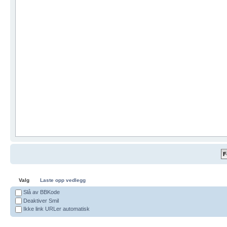
Valg
Laste opp vedlegg
Slå av BBKode
Deaktiver Smil
Ikke link URLer automatisk