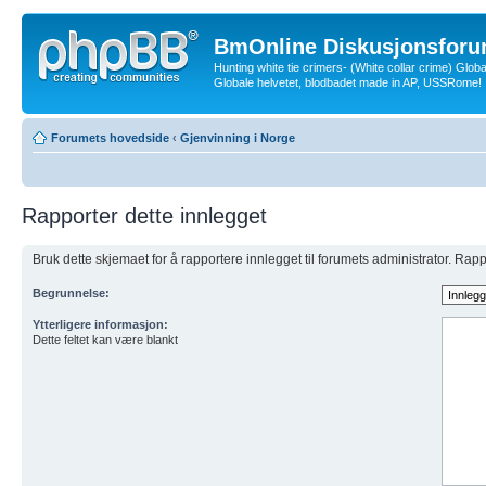
BmOnline Diskusjonsforu
Hunting white tie crimers- (White collar crime) Glob
Globale helvetet, blodbadet made in AP, USSRome!
Forumets hovedside
‹
Gjenvinning i Norge
Rapporter dette innlegget
Bruk dette skjemaet for å rapportere innlegget til forumets administrator. Ra
Begrunnelse:
Ytterligere informasjon:
Dette feltet kan være blankt