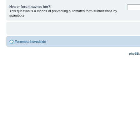
Hva er forumnavnet her?:
This question is a means of preventing automated form submissions by
spambots.
Forumets hovedside
phpBB.