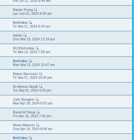
Fre Jul 12, 2024 8:44 am
Rainer Prang
Lør Jun 01, 2024 8:58 am
BmOnline
Tir Mai 21, 2024 6:34 am
Admin
Ons Mai 15, 2024 12:14 pm
RUSSIA today
Tir Mai 14, 2024 7:58 am
BmOnline
Man Mai 13, 2024 10:47 am
Malvin Børresen
Tir Mai 07, 2024 10:04 pm
Di-Athena Skjold
Tor Mai 02, 2024 4:29 pm
Judy Byington
Man Apr 29, 2024 6:03 pm
Randi M Flesje
Fre Apr 26, 2024 7:45 pm
Mona Wikøren
Ons Apr 24, 2024 8:06 am
BmOnline