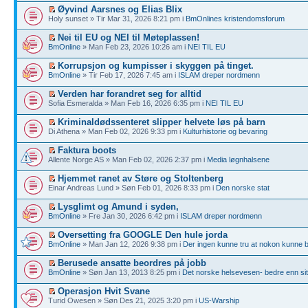
Øyvind Aarsnes og Elias Blix
Holy sunset » Tir Mar 31, 2026 8:21 pm i
BmOnlines kristendomsforum
Nei til EU og NEI til Møteplassen!
BmOnline
» Man Feb 23, 2026 10:26 am i
NEI TIL EU
Korrupsjon og kumpisser i skyggen på tinget.
BmOnline
» Tir Feb 17, 2026 7:45 am i
ISLAM dreper nordmenn
Verden har forandret seg for alltid
Sofia Esmeralda » Man Feb 16, 2026 6:35 pm i
NEI TIL EU
Kriminaldødssenteret slipper helvete løs på barn
Di Athena » Man Feb 02, 2026 9:33 pm i
Kulturhistorie og bevaring
Faktura boots
Allente Norge AS » Man Feb 02, 2026 2:37 pm i
Media løgnhalsene
Hjemmet ranet av Støre og Stoltenberg
Einar Andreas Lund » Søn Feb 01, 2026 8:33 pm i
Den norske stat
Lysglimt og Amund i syden,
BmOnline
» Fre Jan 30, 2026 6:42 pm i
ISLAM dreper nordmenn
Oversetting fra GOOGLE Den hule jorda
BmOnline
» Man Jan 12, 2026 9:38 pm i
Der ingen kunne tru at nokon kunne 
Berusede ansatte beordres på jobb
BmOnline
» Søn Jan 13, 2013 8:25 pm i
Det norske helsevesen- bedre enn sit
Operasjon Hvit Svane
Turid Owesen » Søn Des 21, 2025 3:20 pm i
US-Warship