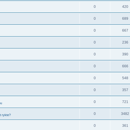
0
420
0
689
0
667
0
236
0
390
0
666
0
548
0
357
0
721
bu
0
3482
t rykte?
0
361