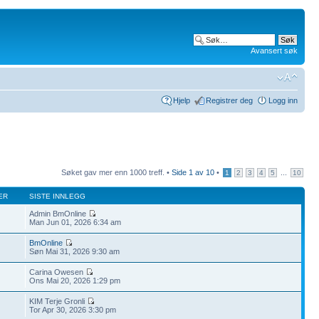
Avansert søk
Hjelp
Registrer deg
Logg inn
Søket gav mer enn 1000 treff. •
Side
1
av
10
•
...
1
2
3
4
5
10
ER
SISTE INNLEGG
Admin BmOnline
Man Jun 01, 2026 6:34 am
BmOnline
Søn Mai 31, 2026 9:30 am
Carina Owesen
Ons Mai 20, 2026 1:29 pm
KIM Terje Gronli
Tor Apr 30, 2026 3:30 pm