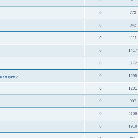
0
971
0
773
0
842
0
1111
0
1417
0
1172
0
1295
 sitt rykte?
0
1231
0
997
0
1109
0
1918