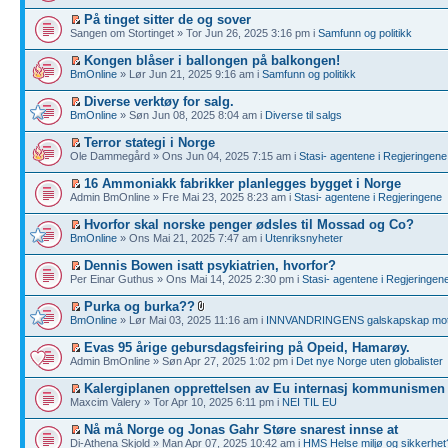
På tinget sitter de og sover
Sangen om Stortinget » Tor Jun 26, 2025 3:16 pm i
Samfunn og politikk
Kongen blåser i ballongen på balkongen!
BmOnline
» Lør Jun 21, 2025 9:16 am i
Samfunn og politikk
Diverse verktøy for salg.
BmOnline
» Søn Jun 08, 2025 8:04 am i
Diverse til salgs
Terror stategi i Norge
Ole Dammegård » Ons Jun 04, 2025 7:15 am i
Stasi- agentene i Regjeringene
16 Ammoniakk fabrikker planlegges bygget i Norge
Admin BmOnline » Fre Mai 23, 2025 8:23 am i
Stasi- agentene i Regjeringene
Hvorfor skal norske penger ødsles til Mossad og Co?
BmOnline
» Ons Mai 21, 2025 7:47 am i
Utenriksnyheter
Dennis Bowen isatt psykiatrien, hvorfor?
Per Einar Guthus » Ons Mai 14, 2025 2:30 pm i
Stasi- agentene i Regjeringen
Purka og burka??
BmOnline
» Lør Mai 03, 2025 11:16 am i
INNVANDRINGENS galskapskap mot
Evas 95 årige gebursdagsfeiring på Opeid, Hamarøy.
Admin BmOnline » Søn Apr 27, 2025 1:02 pm i
Det nye Norge uten globalister
Kalergiplanen opprettelsen av Eu internasj kommunismen
Maxcim Valery » Tor Apr 10, 2025 6:11 pm i
NEI TIL EU
Nå må Norge og Jonas Gahr Støre snarest innse at
Di-Athena Skjold » Man Apr 07, 2025 10:42 am i
HMS Helse miljø og sikkerhet