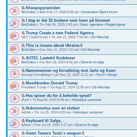
Kheopspyramiden
BmOnline
» Man Feb 17, 2025 8:06 am i
Kristendom Åpent forum
I dag er det 32 brukere som leser på forumet
BmOnline
» Tor Feb 06, 2025 2:43 pm i
Stasi- agentene i Regjeringene
Trump Create a new Federal Agency
WLT TurboTrump » Tir Jan 21, 2025 7:54 am i
US-Warship
This is insane aboat Ukraine
BmOnline
» Ons Des 11, 2024 7:22 am i
US-Warship
AUTEL Lastebil Kodeleser
BmOnline
» Fre Nov 29, 2024 8:42 pm i
Diverse til salgs
Namsmannen og forvaltning mot Jarle og fruen
Korrupt Forvaltning » Lør Nov 23, 2024 11:11 am i
Terror i Norge
Musikkvideo Donald Trump
President Trump » Tor Aug 22, 2024 11:09 am i
US-Warship
Hva spiser du for å beholde synet?
Øyet » Tir Aug 06, 2024 6:48 am i
Helselaus uvesenet
Hukommelse som en elefant
Admin » Tor Jul 25, 2024 9:33 am i
Helselaus uvesenet
Keyboard til Salgs.
Admin » Ons Jul 24, 2024 3:27 pm i
Diverse til salgs
Gwen Towers Tesla`s weapon