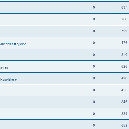
0
837
0
360
0
799
0
476
re enn sitt rykte?
0
316
0
626
tikere
0
480
ikspolitikere
0
456
0
846
0
339
0
658