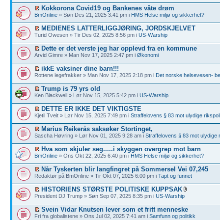
Kokkorona Covid19 og Bankenes våte drøm
BmOnline
» Søn Des 21, 2025 3:41 pm i
HMS Helse miljø og sikkerhet?
MEDIENES LATTERLIGGJØRING, JORDSKJELVET
Turid Owesen » Tir Des 02, 2025 8:56 pm i
US-Warship
Dette er det verste jeg har opplevd fra en kommune
Arvid Gimre » Man Nov 17, 2025 2:47 pm i
Økonomi
ikkE vaksiner dine barn!!!
Rottene legefrakker » Man Nov 17, 2025 2:18 pm i
Det norske helsevesen- bed
Trump is 79 yrs old
Ken Blackwell » Lør Nov 15, 2025 5:42 pm i
US-Warship
DETTE ER IKKE DET VIKTIGSTE
Kjetil Tveit » Lør Nov 15, 2025 7:49 pm i
Straffelovens § 83 mot ulydige rikspoli
Marius Reikerås saksøker Stortinget,
Sascha Høvring » Lør Nov 01, 2025 9:28 am i
Straffelovens § 83 mot ulydige r
Hva som skjuler seg.....i skyggen overgrep mot barn
BmOnline
» Ons Okt 22, 2025 6:40 pm i
HMS Helse miljø og sikkerhet?
Når Tyskerten blir langfingret på Sommersel Vei 07,245
Redaktør på BmOnline » Tir Okt 07, 2025 6:00 pm i
Tapt og funnet
HISTORIENS STØRSTE POLITISKE KUPPSAK
President DJ Trump » Søn Sep 07, 2025 8:35 pm i
US-Warship
Svein Vidar Knutsen lever som et fritt menneske
Fri fra globalistene » Ons Jul 02, 2025 7:41 am i
Samfunn og politikk