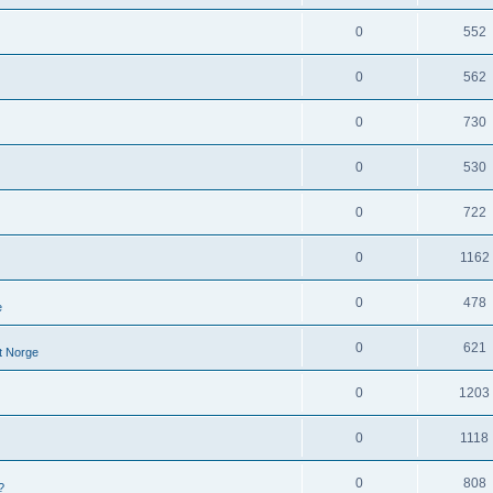
0
552
0
562
0
730
0
530
0
722
0
1162
0
478
e
0
621
 Norge
0
1203
0
1118
0
808
?