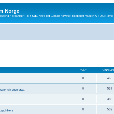
m Norge
balisering = organisert TERROR. Nei til det Globale helvetet, blodbadet made in AP, USSRome!
SVAR
VISNING
0
460
0
537
 graver sin egen grav.
0
383
0
532
kspolitikere