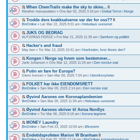
When ChemTrails make the sky to skies...
Weather manupulation » Ons Apr 02, 2025 3:18 pm i
Global Terror i Norge
Trodde dere kvakksalverne var der for oss??
BmOnline
» Lør Mar 22, 2025 8:01 am i
Helselaus uvesenet
JUKS OG BEDRAG
AUTOPASS FERGE » Fre Mar 21, 2025 11:38 am i
Samfunn og politikk
Hacker's and fraud
May bee » Tor Mar 13, 2025 10:41 am i
Husfreden, hvor finnes den?
Kongen i Norge og hvem som bestemmer...
Jarle Johansen » Ons Mar 12, 2025 11:29 am i
Den norske stat
Putin en fare for Europa?
Glenn Iversen » Søn Mar 09, 2025 7:04 pm i
Utenriksnyheter
FOLKET har ikke EIENDOMSRETT
BmOnline
» Søn Mar 09, 2025 2:14 pm i
Den norske stat
Øyvind Aarsnes om Koronaplandemien
BmOnline
» Søn Mar 09, 2025 11:09 am i
Helselaus uvesenet
Øyvind Aarsnes skriver til Avisa Nordlys
BmOnline
» Tor Mar 06, 2025 9:18 am i
Korona løgnene
MONEY Laundry
BmOnline
» Søn Feb 23, 2025 10:59 am i
Økonomi
Endetidsprofeten Marion W Branham
BmOnline
» Tor Feb 20, 2025 12:14 pm i
BmOnlines kristendomsforum