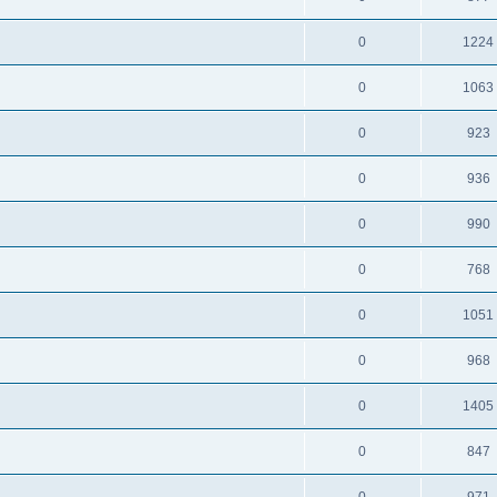
0
1224
0
1063
0
923
0
936
0
990
0
768
0
1051
0
968
0
1405
0
847