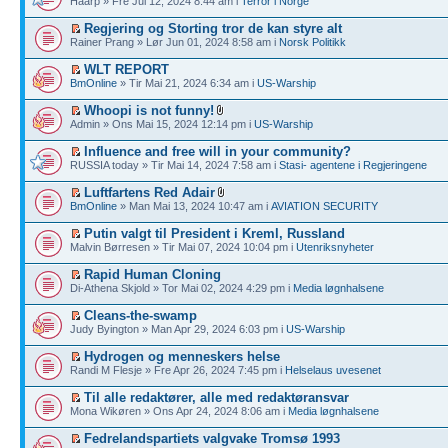
Haarp » Fre Jul 12, 2024 8:44 am i
Terror i Norge
Regjering og Storting tror de kan styre alt
Rainer Prang » Lør Jun 01, 2024 8:58 am i
Norsk Politikk
WLT REPORT
BmOnline
» Tir Mai 21, 2024 6:34 am i
US-Warship
Whoopi is not funny!
Admin » Ons Mai 15, 2024 12:14 pm i
US-Warship
Influence and free will in your community?
RUSSIA today » Tir Mai 14, 2024 7:58 am i
Stasi- agentene i Regjeringene
Luftfartens Red Adair
BmOnline
» Man Mai 13, 2024 10:47 am i
AVIATION SECURITY
Putin valgt til President i Kreml, Russland
Malvin Børresen » Tir Mai 07, 2024 10:04 pm i
Utenriksnyheter
Rapid Human Cloning
Di-Athena Skjold » Tor Mai 02, 2024 4:29 pm i
Media løgnhalsene
Cleans-the-swamp
Judy Byington » Man Apr 29, 2024 6:03 pm i
US-Warship
Hydrogen og menneskers helse
Randi M Flesje » Fre Apr 26, 2024 7:45 pm i
Helselaus uvesenet
Til alle redaktører, alle med redaktøransvar
Mona Wikøren » Ons Apr 24, 2024 8:06 am i
Media løgnhalsene
Fedrelandspartiets valgvake Tromsø 1993