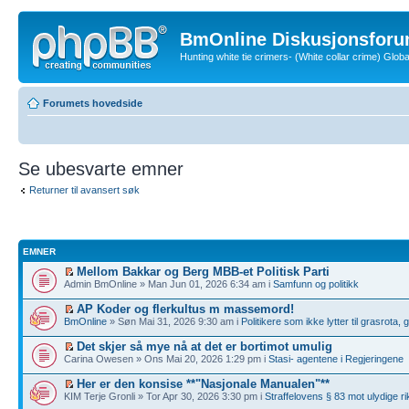
BmOnline Diskusjonsforu
Hunting white tie crimers- (White collar crime) Glo
Forumets hovedside
Se ubesvarte emner
Returner til avansert søk
EMNER
Mellom Bakkar og Berg MBB-et Politisk Parti
Admin BmOnline » Man Jun 01, 2026 6:34 am i
Samfunn og politikk
AP Koder og flerkultus m massemord!
BmOnline
» Søn Mai 31, 2026 9:30 am i
Politikere som ikke lytter til grasrota,
Det skjer så mye nå at det er bortimot umulig
Carina Owesen » Ons Mai 20, 2026 1:29 pm i
Stasi- agentene i Regjeringene
Her er den konsise **"Nasjonale Manualen"**
KIM Terje Gronli » Tor Apr 30, 2026 3:30 pm i
Straffelovens § 83 mot ulydige ri