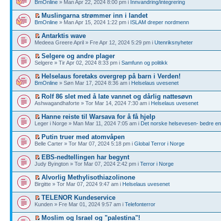
BmOnline
» Man Apr 22, 2024 8:00 pm i
Innvandring/integrering
Muslingarna strømmer inn i landet
BmOnline
» Man Apr 15, 2024 1:22 pm i
ISLAM dreper nordmenn
Antarktis wave
Medeea Greere April » Fre Apr 12, 2024 5:29 pm i
Utenriksnyheter
Selgere og andre plager
Selgere » Tir Apr 02, 2024 8:33 pm i
Samfunn og politikk
Helselaus foretaks overgrep på barn i Verden!
BmOnline
» Søn Mar 17, 2024 8:36 am i
Helselaus uvesenet
Rolf 86 slet med å late vannet og dårlig nattesøvn
Ashwagandhaforte » Tor Mar 14, 2024 7:30 am i
Helselaus uvesenet
Hanne reiste til Warsava for å få hjelp
Leger i Norge » Man Mar 11, 2024 7:05 am i
Det norske helsevesen- bedre enn
Putin truer med atomvåpen
Belle Carter » Tor Mar 07, 2024 5:18 pm i
Global Terror i Norge
EBS-nedtellingen har begynt
Judy Byington » Tor Mar 07, 2024 2:42 pm i
Terror i Norge
Alvorlig Methylisothiazolinone
Birgitte » Tor Mar 07, 2024 9:47 am i
Helselaus uvesenet
TELENOR Kundeservice
Kunden » Fre Mar 01, 2024 9:57 am i
Telefonterror
Moslim og Israel og "palestina"!