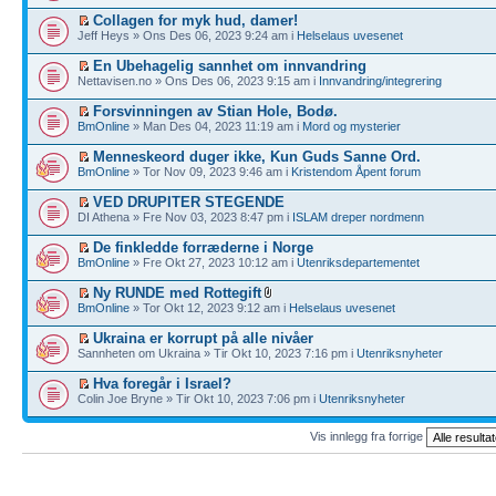
Collagen for myk hud, damer!
Jeff Heys » Ons Des 06, 2023 9:24 am i
Helselaus uvesenet
En Ubehagelig sannhet om innvandring
Nettavisen.no » Ons Des 06, 2023 9:15 am i
Innvandring/integrering
Forsvinningen av Stian Hole, Bodø.
BmOnline
» Man Des 04, 2023 11:19 am i
Mord og mysterier
Menneskeord duger ikke, Kun Guds Sanne Ord.
BmOnline
» Tor Nov 09, 2023 9:46 am i
Kristendom Åpent forum
VED DRUPITER STEGENDE
DI Athena » Fre Nov 03, 2023 8:47 pm i
ISLAM dreper nordmenn
De finkledde forræderne i Norge
BmOnline
» Fre Okt 27, 2023 10:12 am i
Utenriksdepartementet
Ny RUNDE med Rottegift
BmOnline
» Tor Okt 12, 2023 9:12 am i
Helselaus uvesenet
Ukraina er korrupt på alle nivåer
Sannheten om Ukraina » Tir Okt 10, 2023 7:16 pm i
Utenriksnyheter
Hva foregår i Israel?
Colin Joe Bryne » Tir Okt 10, 2023 7:06 pm i
Utenriksnyheter
Vis innlegg fra forrige