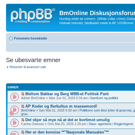
BmOnline Diskusjonsforu
Hunting white tie crimers- (White collar crime) Glob
Globale helvetet, blodbadet made in AP, USSRome!
Forumets hovedside
Se ubesvarte emner
Returner til avansert søk
EMNER
Mellom Bakkar og Berg MBB-et Politisk Parti
Admin BmOnline » Man Jun 01, 2026 6:34 am i
Samfunn og politikk
AP Koder og flerkultus m massemord!
BmOnline
» Søn Mai 31, 2026 9:30 am i
Politikere som ikke lytter til grasrota,
grav.
Det skjer så mye nå at det er bortimot umulig
Carina Owesen » Ons Mai 20, 2026 1:29 pm i
Stasi- agentene i Regjeringene
Her er den konsise **"Nasjonale Manualen"**