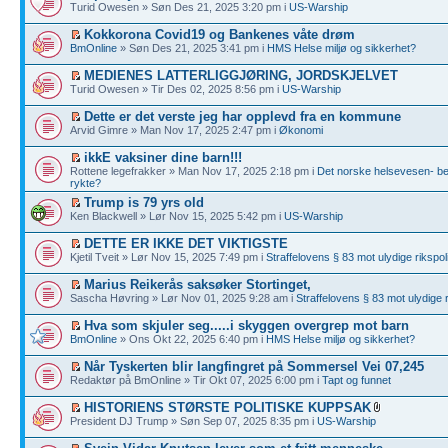
Turid Owesen » Søn Des 21, 2025 3:20 pm i
US-Warship
Kokkorona Covid19 og Bankenes våte drøm
BmOnline
» Søn Des 21, 2025 3:41 pm i
HMS Helse miljø og sikkerhet?
MEDIENES LATTERLIGGJØRING, JORDSKJELVET
Turid Owesen » Tir Des 02, 2025 8:56 pm i
US-Warship
Dette er det verste jeg har opplevd fra en kommune
Arvid Gimre » Man Nov 17, 2025 2:47 pm i
Økonomi
ikkE vaksiner dine barn!!!
Rottene legefrakker » Man Nov 17, 2025 2:18 pm i
Det norske helsevesen- bed
rykte?
Trump is 79 yrs old
Ken Blackwell » Lør Nov 15, 2025 5:42 pm i
US-Warship
DETTE ER IKKE DET VIKTIGSTE
Kjetil Tveit » Lør Nov 15, 2025 7:49 pm i
Straffelovens § 83 mot ulydige rikspoli
Marius Reikerås saksøker Stortinget,
Sascha Høvring » Lør Nov 01, 2025 9:28 am i
Straffelovens § 83 mot ulydige r
Hva som skjuler seg.....i skyggen overgrep mot barn
BmOnline
» Ons Okt 22, 2025 6:40 pm i
HMS Helse miljø og sikkerhet?
Når Tyskerten blir langfingret på Sommersel Vei 07,245
Redaktør på BmOnline » Tir Okt 07, 2025 6:00 pm i
Tapt og funnet
HISTORIENS STØRSTE POLITISKE KUPPSAK
President DJ Trump » Søn Sep 07, 2025 8:35 pm i
US-Warship