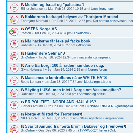
Moslim og Israel og "palestina"!
Ellinor Johansen » Man Feb 26, 2024 10:15 am i
Utenriksnyheter
Kokkorona bedraget belyses av Thorbjørn Morstad
Thorbjørn Morstad » Fre Feb 16, 2024 12:37 pm i
Det norske helsevesen- bedr
OSTEN Norge AS
Posten » Tor Feb 08, 2024 4:04 pm i
Lokalpolitikk
Når hackerne får leke på facke book
Rabalder » Tir Jan 30, 2024 10:27 am i
Økonomi
Husker dere Selma?
BmOnline
» Tir Jan 16, 2024 12:34 pm i
Innvandring/integrering
Arne Barborg, 100 år siden han døde i dag.
Glynt Høiensahl » Søn Jan 14, 2024 2:15 pm i
Norgesforum
Massemedia kontrolleres nå av WHITE HATS
Beate Lennart » Lør Jan 13, 2024 7:54 am i
Media løgnhalsene
Skyting i USA, men intet i Norge om Vaksine-giften?
Rabalder » Ons Des 13, 2023 3:08 pm i
Samfunn og politikk
ER POLITIET I NORDLAND HAULAUS?
Garfors Amund » Fre Des 08, 2023 8:31 am i
INNVANDRINGENS galskapskap
Norge et fristed for Terrorister
NK EXTRA » Tor Des 07, 2023 7:53 am i
Stasi- agentene i Regjeringene
Svar til Amund fra "Søta bror" i Bakover og Fremover
BmOnline
» Ons Des 06, 2023 7:45 pm i
TYVPAKKET herjer i Oslo