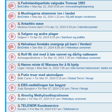
Fedrelandspartiets valgvake Tromsø 1993
BmOnline
» Man Apr 22, 2024 8:00 pm i
Innvandring/integrering
Muslingarna strømmer inn i landet
BmOnline
» Man Apr 15, 2024 1:22 pm i
ISLAM dreper nordmenn
Antarktis wave
Medeea Greere April » Fre Apr 12, 2024 5:29 pm i
Utenriksnyheter
Selgere og andre plager
Selgere » Tir Apr 02, 2024 8:33 pm i
Samfunn og politikk
Helselaus foretaks overgrep på barn i Verden!
BmOnline
» Søn Mar 17, 2024 8:36 am i
Helselaus uvesenet
Rolf 86 slet med å late vannet og dårlig nattesøvn
Ashwagandhaforte » Tor Mar 14, 2024 7:30 am i
Helselaus uvesenet
Hanne reiste til Warsava for å få hjelp
Leger i Norge » Man Mar 11, 2024 7:05 am i
Det norske helsevesen- bedre enn
Putin truer med atomvåpen
Belle Carter » Tor Mar 07, 2024 5:18 pm i
Global Terror i Norge
EBS-nedtellingen har begynt
Judy Byington » Tor Mar 07, 2024 2:42 pm i
Terror i Norge
Alvorlig Methylisothiazolinone
Birgitte » Tor Mar 07, 2024 9:47 am i
Helselaus uvesenet
TELENOR Kundeservice
Kunden » Fre Mar 01, 2024 9:57 am i
Telefonterror