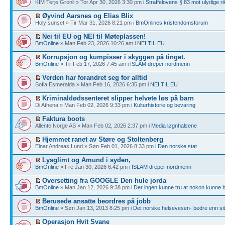
KIM Terje Gronli » Tor Apr 30, 2026 3:30 pm i
Straffelovens § 83 mot ulydige ri
Øyvind Aarsnes og Elias Blix
Holy sunset » Tir Mar 31, 2026 8:21 pm i
BmOnlines kristendomsforum
Nei til EU og NEI til Møteplassen!
BmOnline
» Man Feb 23, 2026 10:26 am i
NEI TIL EU
Korrupsjon og kumpisser i skyggen på tinget.
BmOnline
» Tir Feb 17, 2026 7:45 am i
ISLAM dreper nordmenn
Verden har forandret seg for alltid
Sofia Esmeralda » Man Feb 16, 2026 6:35 pm i
NEI TIL EU
Kriminaldødssenteret slipper helvete løs på barn
Di Athena » Man Feb 02, 2026 9:33 pm i
Kulturhistorie og bevaring
Faktura boots
Allente Norge AS » Man Feb 02, 2026 2:37 pm i
Media løgnhalsene
Hjemmet ranet av Støre og Stoltenberg
Einar Andreas Lund » Søn Feb 01, 2026 8:33 pm i
Den norske stat
Lysglimt og Amund i syden,
BmOnline
» Fre Jan 30, 2026 6:42 pm i
ISLAM dreper nordmenn
Oversetting fra GOOGLE Den hule jorda
BmOnline
» Man Jan 12, 2026 9:38 pm i
Der ingen kunne tru at nokon kunne 
Berusede ansatte beordres på jobb
BmOnline
» Søn Jan 13, 2013 8:25 pm i
Det norske helsevesen- bedre enn sit
Operasjon Hvit Svane