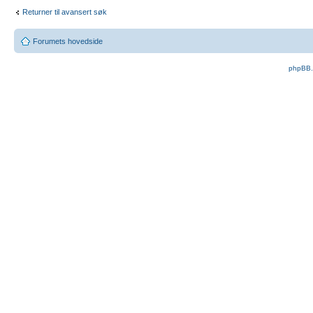
Returner til avansert søk
Forumets hovedside
phpBB.