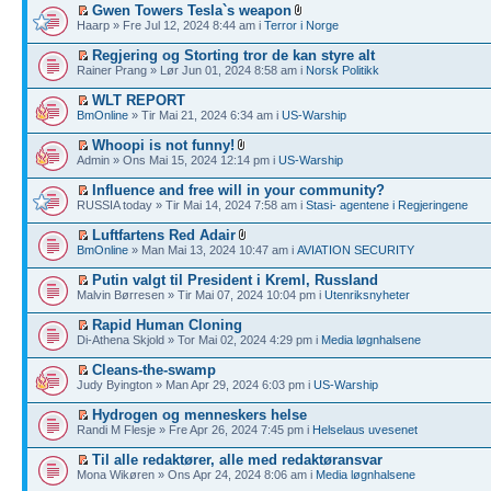
Gwen Towers Tesla`s weapon
Haarp » Fre Jul 12, 2024 8:44 am i
Terror i Norge
Regjering og Storting tror de kan styre alt
Rainer Prang » Lør Jun 01, 2024 8:58 am i
Norsk Politikk
WLT REPORT
BmOnline
» Tir Mai 21, 2024 6:34 am i
US-Warship
Whoopi is not funny!
Admin » Ons Mai 15, 2024 12:14 pm i
US-Warship
Influence and free will in your community?
RUSSIA today » Tir Mai 14, 2024 7:58 am i
Stasi- agentene i Regjeringene
Luftfartens Red Adair
BmOnline
» Man Mai 13, 2024 10:47 am i
AVIATION SECURITY
Putin valgt til President i Kreml, Russland
Malvin Børresen » Tir Mai 07, 2024 10:04 pm i
Utenriksnyheter
Rapid Human Cloning
Di-Athena Skjold » Tor Mai 02, 2024 4:29 pm i
Media løgnhalsene
Cleans-the-swamp
Judy Byington » Man Apr 29, 2024 6:03 pm i
US-Warship
Hydrogen og menneskers helse
Randi M Flesje » Fre Apr 26, 2024 7:45 pm i
Helselaus uvesenet
Til alle redaktører, alle med redaktøransvar
Mona Wikøren » Ons Apr 24, 2024 8:06 am i
Media løgnhalsene