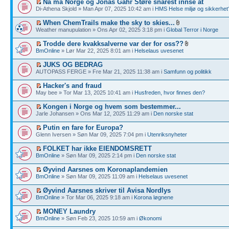
Nå må Norge og Jonas Gahr Støre snarest innse at
Di-Athena Skjold » Man Apr 07, 2025 10:42 am i
HMS Helse miljø og sikkerhet
When ChemTrails make the sky to skies...
Weather manupulation » Ons Apr 02, 2025 3:18 pm i
Global Terror i Norge
Trodde dere kvakksalverne var der for oss??
BmOnline
» Lør Mar 22, 2025 8:01 am i
Helselaus uvesenet
JUKS OG BEDRAG
AUTOPASS FERGE » Fre Mar 21, 2025 11:38 am i
Samfunn og politikk
Hacker's and fraud
May bee » Tor Mar 13, 2025 10:41 am i
Husfreden, hvor finnes den?
Kongen i Norge og hvem som bestemmer...
Jarle Johansen » Ons Mar 12, 2025 11:29 am i
Den norske stat
Putin en fare for Europa?
Glenn Iversen » Søn Mar 09, 2025 7:04 pm i
Utenriksnyheter
FOLKET har ikke EIENDOMSRETT
BmOnline
» Søn Mar 09, 2025 2:14 pm i
Den norske stat
Øyvind Aarsnes om Koronaplandemien
BmOnline
» Søn Mar 09, 2025 11:09 am i
Helselaus uvesenet
Øyvind Aarsnes skriver til Avisa Nordlys
BmOnline
» Tor Mar 06, 2025 9:18 am i
Korona løgnene
MONEY Laundry
BmOnline
» Søn Feb 23, 2025 10:59 am i
Økonomi