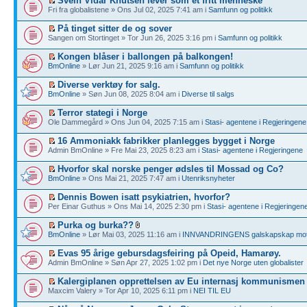
Svein Vidar Knutsen lever som et fritt menneske
Fri fra globalistene » Ons Jul 02, 2025 7:41 am i
Samfunn og politikk
På tinget sitter de og sover
Sangen om Stortinget » Tor Jun 26, 2025 3:16 pm i
Samfunn og politikk
Kongen blåser i ballongen på balkongen!
BmOnline
» Lør Jun 21, 2025 9:16 am i
Samfunn og politikk
Diverse verktøy for salg.
BmOnline
» Søn Jun 08, 2025 8:04 am i
Diverse til salgs
Terror stategi i Norge
Ole Dammegård » Ons Jun 04, 2025 7:15 am i
Stasi- agentene i Regjeringene
16 Ammoniakk fabrikker planlegges bygget i Norge
Admin BmOnline » Fre Mai 23, 2025 8:23 am i
Stasi- agentene i Regjeringene
Hvorfor skal norske penger ødsles til Mossad og Co?
BmOnline
» Ons Mai 21, 2025 7:47 am i
Utenriksnyheter
Dennis Bowen isatt psykiatrien, hvorfor?
Per Einar Guthus » Ons Mai 14, 2025 2:30 pm i
Stasi- agentene i Regjeringen
Purka og burka??
BmOnline
» Lør Mai 03, 2025 11:16 am i
INNVANDRINGENS galskapskap mot
Evas 95 årige gebursdagsfeiring på Opeid, Hamarøy.
Admin BmOnline » Søn Apr 27, 2025 1:02 pm i
Det nye Norge uten globalister
Kalergiplanen opprettelsen av Eu internasj kommunismen
Maxcim Valery » Tor Apr 10, 2025 6:11 pm i
NEI TIL EU