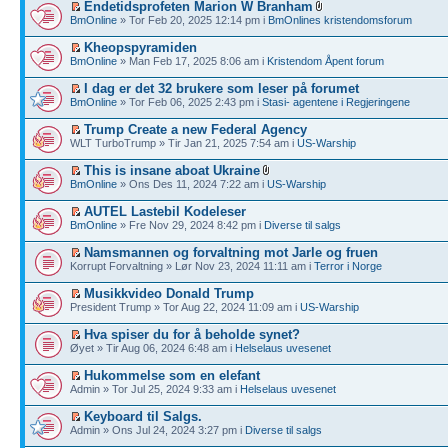
Endetidsprofeten Marion W Branham
BmOnline
» Tor Feb 20, 2025 12:14 pm i
BmOnlines kristendomsforum
Kheopspyramiden
BmOnline
» Man Feb 17, 2025 8:06 am i
Kristendom Åpent forum
I dag er det 32 brukere som leser på forumet
BmOnline
» Tor Feb 06, 2025 2:43 pm i
Stasi- agentene i Regjeringene
Trump Create a new Federal Agency
WLT TurboTrump » Tir Jan 21, 2025 7:54 am i
US-Warship
This is insane aboat Ukraine
BmOnline
» Ons Des 11, 2024 7:22 am i
US-Warship
AUTEL Lastebil Kodeleser
BmOnline
» Fre Nov 29, 2024 8:42 pm i
Diverse til salgs
Namsmannen og forvaltning mot Jarle og fruen
Korrupt Forvaltning » Lør Nov 23, 2024 11:11 am i
Terror i Norge
Musikkvideo Donald Trump
President Trump » Tor Aug 22, 2024 11:09 am i
US-Warship
Hva spiser du for å beholde synet?
Øyet » Tir Aug 06, 2024 6:48 am i
Helselaus uvesenet
Hukommelse som en elefant
Admin » Tor Jul 25, 2024 9:33 am i
Helselaus uvesenet
Keyboard til Salgs.
Admin » Ons Jul 24, 2024 3:27 pm i
Diverse til salgs