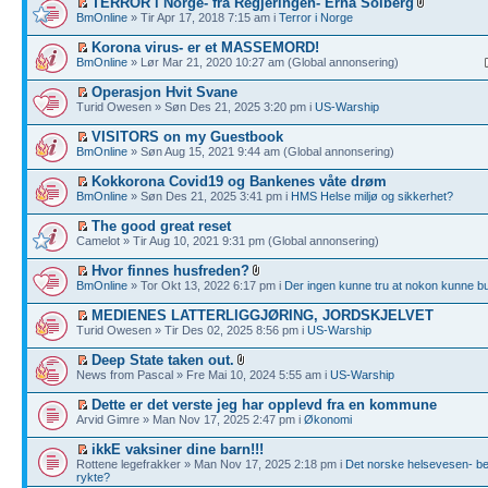
TERROR i Norge- fra Regjeringen- Erna Solberg
BmOnline
» Tir Apr 17, 2018 7:15 am i
Terror i Norge
Korona virus- er et MASSEMORD!
BmOnline
» Lør Mar 21, 2020 10:27 am (Global annonsering)
Operasjon Hvit Svane
Turid Owesen » Søn Des 21, 2025 3:20 pm i
US-Warship
VISITORS on my Guestbook
BmOnline
» Søn Aug 15, 2021 9:44 am (Global annonsering)
Kokkorona Covid19 og Bankenes våte drøm
BmOnline
» Søn Des 21, 2025 3:41 pm i
HMS Helse miljø og sikkerhet?
The good great reset
Camelot » Tir Aug 10, 2021 9:31 pm (Global annonsering)
Hvor finnes husfreden?
BmOnline
» Tor Okt 13, 2022 6:17 pm i
Der ingen kunne tru at nokon kunne b
MEDIENES LATTERLIGGJØRING, JORDSKJELVET
Turid Owesen » Tir Des 02, 2025 8:56 pm i
US-Warship
Deep State taken out.
News from Pascal » Fre Mai 10, 2024 5:55 am i
US-Warship
Dette er det verste jeg har opplevd fra en kommune
Arvid Gimre » Man Nov 17, 2025 2:47 pm i
Økonomi
ikkE vaksiner dine barn!!!
Rottene legefrakker » Man Nov 17, 2025 2:18 pm i
Det norske helsevesen- bed
rykte?