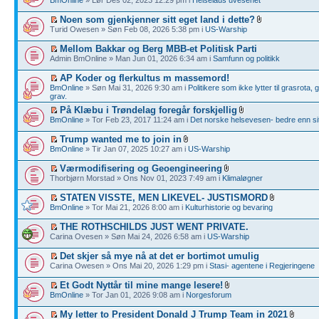
BmOnline
» Lør Des 02, 2023 12:29 pm i
Helselaus uvesenet
Noen som gjenkjenner sitt eget land i dette?
Turid Owesen » Søn Feb 08, 2026 5:38 pm i
US-Warship
Mellom Bakkar og Berg MBB-et Politisk Parti
Admin BmOnline » Man Jun 01, 2026 6:34 am i
Samfunn og politikk
AP Koder og flerkultus m massemord!
BmOnline
» Søn Mai 31, 2026 9:30 am i
Politikere som ikke lytter til grasrota,
grav.
På Klæbu i Trøndelag foregår forskjellig
BmOnline
» Tor Feb 23, 2017 11:24 am i
Det norske helsevesen- bedre enn sit
Trump wanted me to join in
BmOnline
» Tir Jan 07, 2025 10:27 am i
US-Warship
Værmodifisering og Geoengineering
Thorbjørn Morstad » Ons Nov 01, 2023 7:49 am i
Klimaløgner
STATEN VISSTE, MEN LIKEVEL- JUSTISMORD
BmOnline
» Tor Mai 21, 2026 8:00 am i
Kulturhistorie og bevaring
THE ROTHSCHILDS JUST WENT PRIVATE.
Carina Ovesen » Søn Mai 24, 2026 6:58 am i
US-Warship
Det skjer så mye nå at det er bortimot umulig
Carina Owesen » Ons Mai 20, 2026 1:29 pm i
Stasi- agentene i Regjeringene
Et Godt Nyttår til mine mange lesere!
BmOnline
» Tor Jan 01, 2026 9:08 am i
Norgesforum
My letter to President Donald J Trump Team in 2021