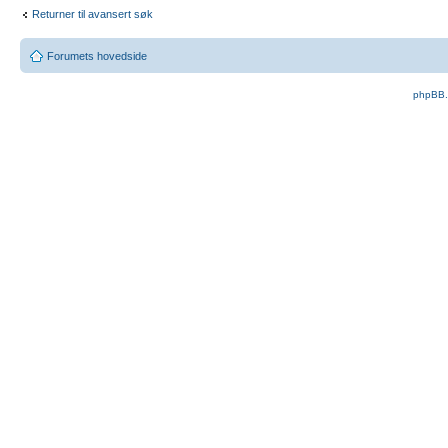
Returner til avansert søk
Forumets hovedside
phpBB.