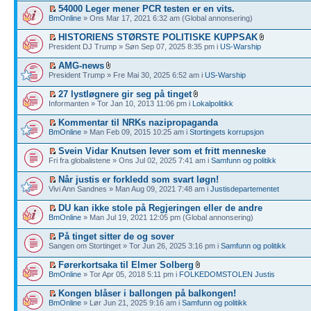
54000 Leger mener PCR testen er en vits.
BmOnline
» Ons Mar 17, 2021 6:32 am (Global annonsering)
HISTORIENS STØRSTE POLITISKE KUPPSAK
President DJ Trump » Søn Sep 07, 2025 8:35 pm i
US-Warship
AMG-news
President Trump » Fre Mai 30, 2025 6:52 am i
US-Warship
27 lystløgnere gir seg på tinget
Informanten » Tor Jan 10, 2013 11:06 pm i
Lokalpolitikk
Kommentar til NRKs nazipropaganda
BmOnline
» Man Feb 09, 2015 10:25 am i
Stortingets korrupsjon
Svein Vidar Knutsen lever som et fritt menneske
Fri fra globalistene » Ons Jul 02, 2025 7:41 am i
Samfunn og politikk
Når justis er forkledd som svart løgn!
Vivi Ann Sandnes » Man Aug 09, 2021 7:48 am i
Justisdepartementet
DU kan ikke stole på Regjeringen eller de andre
BmOnline
» Man Jul 19, 2021 12:05 pm (Global annonsering)
På tinget sitter de og sover
Sangen om Stortinget » Tor Jun 26, 2025 3:16 pm i
Samfunn og politikk
Førerkortsaka til Elmer Solberg
BmOnline
» Tor Apr 05, 2018 5:11 pm i
FOLKEDOMSTOLEN Justis
Kongen blåser i ballongen på balkongen!
BmOnline
» Lør Jun 21, 2025 9:16 am i
Samfunn og politikk