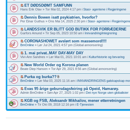
ET DØDSDØMT SAMFUNN
Hans Erik Olav » Tor Mai 02, 2024 4:17 pm i
Stasi- agentene i Regjeringene
Dennis Bowen isatt psykiatrien, hvorfor?
Per Einar Guthus » Ons Mai 14, 2025 2:30 pm i
Stasi- agentene i Regjeringen
LANDSSVIK ER BLITT GOD BUTIKK FOR FORRÆDERNE
Garfors Amund » Tir Sep 05, 2023 10:50 am i
Innvandring/integrering
CORONASHOWET avslørt som massemord!!!!
BmOnline
» Lør Jul 24, 2021 4:57 pm (Global annonsering)
1. mai privat..MAY DAY-MAY DAY
Vivi-Ann Sandnes » Lør Mai 01, 2021 10:01 am i
Kulturhistorie og bevaring
New World Order og Korona planen
Beate Diep Hansen » Tor Apr 29, 2021 8:56 am (Global annonsering)
Purka og burka??
BmOnline
» Lør Mai 03, 2025 11:16 am i
INNVANDRINGENS galskapskap mot
Evas 95 årige gebursdagsfeiring på Opeid, Hamarøy.
Admin BmOnline » Søn Apr 27, 2025 1:02 pm i
Det nye Norge uten globalister
KGB og FSB, Aleksandr Mikhailov, mener etterretningen
BmOnline
» Tir Okt 09, 2018 12:16 pm i
E-Tjenesten