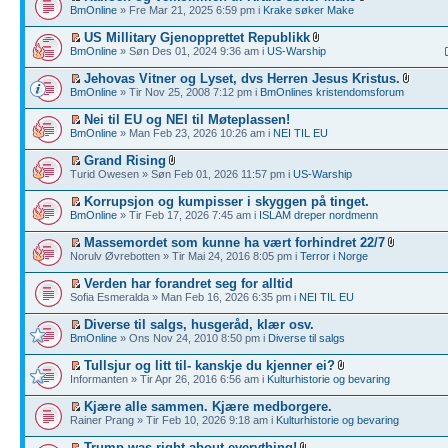
BmOnline
» Fre Mar 21, 2025 6:59 pm i
Krake søker Make
US Millitary Gjenopprettet Republikk
BmOnline
» Søn Des 01, 2024 9:36 am i
US-Warship
Jehovas Vitner og Lyset, dvs Herren Jesus Kristus.
BmOnline
» Tir Nov 25, 2008 7:12 pm i
BmOnlines kristendomsforum
Nei til EU og NEI til Møteplassen!
BmOnline
» Man Feb 23, 2026 10:26 am i
NEI TIL EU
Grand Rising
Turid Owesen » Søn Feb 01, 2026 11:57 pm i
US-Warship
Korrupsjon og kumpisser i skyggen på tinget.
BmOnline
» Tir Feb 17, 2026 7:45 am i
ISLAM dreper nordmenn
Massemordet som kunne ha vært forhindret 22/7
Norulv Øvrebotten » Tir Mai 24, 2016 8:05 pm i
Terror i Norge
Verden har forandret seg for alltid
Sofia Esmeralda » Man Feb 16, 2026 6:35 pm i
NEI TIL EU
Diverse til salgs, husgeråd, klær osv.
BmOnline
» Ons Nov 24, 2010 8:50 pm i
Diverse til salgs
Tullsjur og litt til- kanskje du kjenner ei?
Informanten » Tir Apr 26, 2016 6:56 am i
Kulturhistorie og bevaring
Kjære alle sammen. Kjære medborgere.
Rainer Prang » Tir Feb 10, 2026 9:18 am i
Kulturhistorie og bevaring
Trump was right about everything!