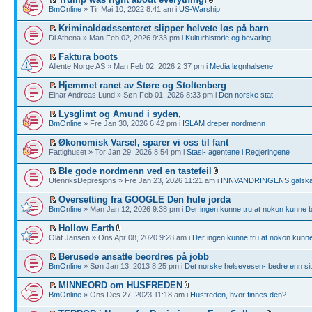
BmOnline
» Tir Mai 10, 2022 8:41 am i
US-Warship
Kriminaldødssenteret slipper helvete løs på barn
Di Athena » Man Feb 02, 2026 9:33 pm i
Kulturhistorie og bevaring
Faktura boots
Allente Norge AS » Man Feb 02, 2026 2:37 pm i
Media løgnhalsene
Hjemmet ranet av Støre og Stoltenberg
Einar Andreas Lund » Søn Feb 01, 2026 8:33 pm i
Den norske stat
Lysglimt og Amund i syden,
BmOnline
» Fre Jan 30, 2026 6:42 pm i
ISLAM dreper nordmenn
Økonomisk Varsel, sparer vi oss til fant
Fattighuset » Tor Jan 29, 2026 8:54 pm i
Stasi- agentene i Regjeringene
Ble gode nordmenn ved en tastefeil
UtenriksDepresjons » Fre Jan 23, 2026 11:21 am i
INNVANDRINGENS galska
Oversetting fra GOOGLE Den hule jorda
BmOnline
» Man Jan 12, 2026 9:38 pm i
Der ingen kunne tru at nokon kunne 
Hollow Earth
Olaf Jansen » Ons Apr 08, 2020 9:28 am i
Der ingen kunne tru at nokon kunn
Berusede ansatte beordres på jobb
BmOnline
» Søn Jan 13, 2013 8:25 pm i
Det norske helsevesen- bedre enn sit
MINNEORD om HUSFREDEN
BmOnline
» Ons Des 27, 2023 11:18 am i
Husfreden, hvor finnes den?