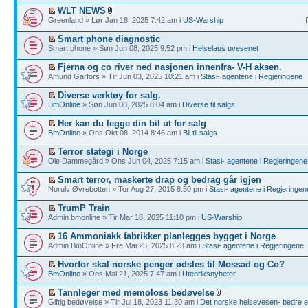
WLT NEWS
Greenland » Lør Jan 18, 2025 7:42 am i
US-Warship
Smart phone diagnostic
Smart phone » Søn Jun 08, 2025 9:52 pm i
Helselaus uvesenet
Fjerna og co river ned nasjonen innenfra- V-H aksen.
Amund Garfors » Tir Jun 03, 2025 10:21 am i
Stasi- agentene i Regjeringene
Diverse verktøy for salg.
BmOnline
» Søn Jun 08, 2025 8:04 am i
Diverse til salgs
Her kan du legge din bil ut for salg
BmOnline
» Ons Okt 08, 2014 8:46 am i
Bil til salgs
Terror stategi i Norge
Ole Dammegård » Ons Jun 04, 2025 7:15 am i
Stasi- agentene i Regjeringene
Smart terror, maskerte drap og bedrag går igjen
Norulv Øvrebotten » Tor Aug 27, 2015 8:50 pm i
Stasi- agentene i Regjeringen
TrumP Train
Admin bmonline » Tir Mar 18, 2025 11:10 pm i
US-Warship
16 Ammoniakk fabrikker planlegges bygget i Norge
Admin BmOnline » Fre Mai 23, 2025 8:23 am i
Stasi- agentene i Regjeringene
Hvorfor skal norske penger ødsles til Mossad og Co?
BmOnline
» Ons Mai 21, 2025 7:47 am i
Utenriksnyheter
Tannleger med memoloss bedøvelse
Giftig bedøvelse » Tir Jul 18, 2023 11:30 am i
Det norske helsevesen- bedre en