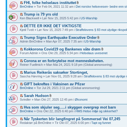
FHI, folke helselaus instituttet
BmOnline
» Tor Feb 04, 2021 11:32 am i
Det norske helsevesen- bedre enn sit
Trump is 79 yrs old
Ken Blackwell » Lør Nov 15, 2025 5:42 pm i
US-Warship
DETTE ER IKKE DET VIKTIGSTE
Kjetil Tveit » Lør Nov 15, 2025 7:49 pm i
Straffelovens § 83 mot ulydige rikspoli
Trump Signs Earthquake Executive Order
Admin BmOnline » Man Apr 07, 2025 7:35 am i
US-Warship
Kokkorona Covid19 og Bankenes våte drøm
Forum Admin » Ons Okt 29, 2025 5:34 pm i
Helselaus uvesenet
Corona er en forbrytelse mot menneskeheten.
Reiner Fuellmich » Man Mai 24, 2021 9:18 pm (Global annonsering)
Marius Reikerås saksøker Stortinget,
Sascha Høvring » Lør Nov 01, 2025 9:28 am i
Straffelovens § 83 mot ulydige r
GIFT bekreftes i Vaksinen av Pfizer
BmOnline
» Tor Jul 29, 2021 2:11 pm (Global annonsering)
Sarah Hudson
Svindler » Man Okt 27, 2025 12:45 pm i
Økonomi
Hva som skjuler seg.....i skyggen overgrep mot barn
BmOnline
» Ons Okt 22, 2025 6:40 pm i
HMS Helse miljø og sikkerhet?
Når Tyskerten blir langfingret på Sommersel Vei 07,245
Redaktør på BmOnline » Tir Okt 07, 2025 6:00 pm i
Tapt og funnet