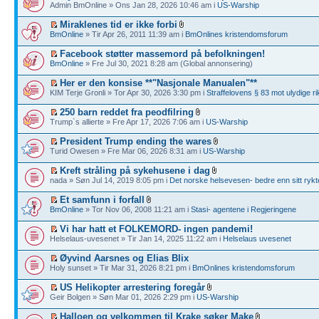
Admin BmOnline » Ons Jan 28, 2026 10:46 am i
US-Warship
Miraklenes tid er ikke forbi
BmOnline
» Tir Apr 26, 2011 11:39 am i
BmOnlines kristendomsforum
Facebook støtter massemord på befolkningen!
BmOnline
» Fre Jul 30, 2021 8:28 am (Global annonsering)
Her er den konsise **"Nasjonale Manualen"**
KIM Terje Gronli » Tor Apr 30, 2026 3:30 pm i
Straffelovens § 83 mot ulydige ri
250 barn reddet fra peodfilring
Trump`s allierte » Fre Apr 17, 2026 7:06 am i
US-Warship
President Trump ending the wares
Turid Owesen » Fre Mar 06, 2026 8:31 am i
US-Warship
Kreft stråling på sykehusene i dag
nada » Søn Jul 14, 2019 8:05 pm i
Det norske helsevesen- bedre enn sitt rykt
Et samfunn i forfall
BmOnline
» Tor Nov 06, 2008 11:21 am i
Stasi- agentene i Regjeringene
Vi har hatt et FOLKEMORD- ingen pandemi!
Helselaus-uvesenet » Tir Jan 14, 2025 11:22 am i
Helselaus uvesenet
Øyvind Aarsnes og Elias Blix
Holy sunset » Tir Mar 31, 2026 8:21 pm i
BmOnlines kristendomsforum
US Helikopter arrestering foregår
Geir Bolgen » Søn Mar 01, 2026 2:29 pm i
US-Warship
Halloen og velkommen til Krake søker Make