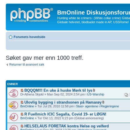
BmOnline Diskusjonsforu
Hunting white tie crimers- (White collar crime) Glob
Globale helvetet, blodbadet made in AP, USSRome!
Forumets hovedside
Søket gav mer enn 1000 treff.
Returner til avansert søk
EMNER
BQQQM!!! En uke å huske Mørk til lys
Di-Athena Skjold » Man Sep 02, 2024 2:54 pm i
US-Warship
Ulovlig bygging i strandsonen på Hamarøy
BmOnline
» Tor Jul 29, 2010 11:58 pm i
Stasi- agentene i Regjeringene
R Fuellmich ICIC Segalla, Covid 19- er LØGN!
BmOnline
» Tor Okt 13, 2022 6:23 pm (Global annonsering)
HELSELAUS FORETAK kontra Helse og velferd