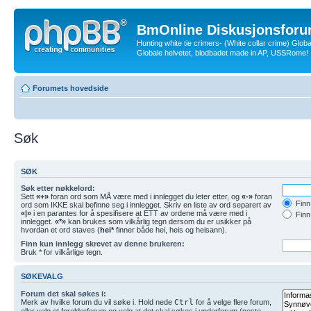
BmOnline Diskusjonsforu
Hunting white tie crimers- (White collar crime) Glob
Globale helvetet, blodbadet made in AP, USSRome!
Forumets hovedside
Søk
SØK
Søk etter nøkkelord:
Sett
«+»
foran ord som MÅ være med i innlegget du leter etter, og
«-»
foran
Finn 
ord som IKKE skal befinne seg i innlegget. Skriv en liste av ord separert av
«|»
i en parantes for å spesifisere at ETT av ordene må være med i
Finn
innlegget.
«*»
kan brukes som vilkårlig tegn dersom du er usikker på
hvordan et ord staves (
hei*
finner både hei, heis og heisann).
Finn kun innlegg skrevet av denne brukeren:
Bruk * for vilkårlige tegn.
SØKEVALG
Forum det skal søkes i:
Merk av hvilke forum du vil søke i. Hold nede
Ctrl
for å velge flere forum,
eller velg et forelderforum og velg at det skal søkes i underforum (neste