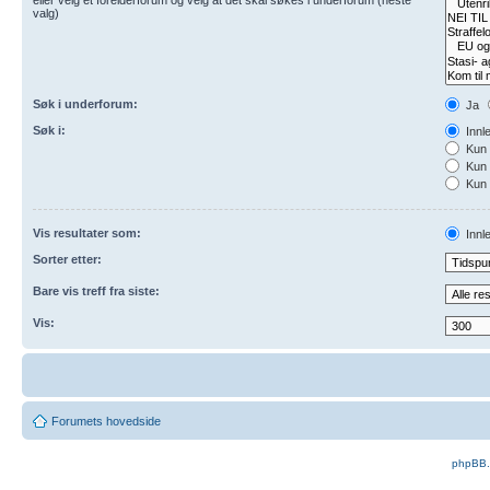
valg)
Søk i underforum:
Ja
Søk i:
Innl
Kun 
Kun 
Kun 
Vis resultater som:
Innl
Sorter etter:
Bare vis treff fra siste:
Vis:
Forumets hovedside
phpBB.