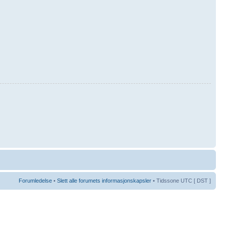
Forumledelse
•
Slett alle forumets informasjonskapsler
• Tidssone UTC [ DST ]