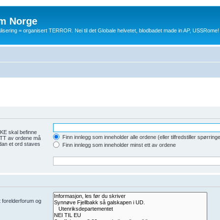
m Norge
balisering = organisert TERROR. Nei til det Globale helvetet, blodbadet made in AP, USSRome!
KE skal befinne
Finn innlegg som inneholder alle ordene (eller tilfredstiller spørring
 ETT av ordene må
dan et ord staves
Finn innlegg som inneholder minst ett av ordene
et forelderforum og