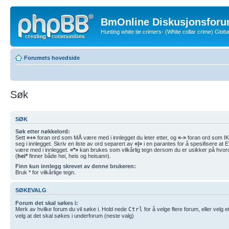
BmOnline Diskusjonsforu
Hunting white tie crimers- (White collar crime) Glo
Forumets hovedside
Søk
SØK
Søk etter nøkkelord:
Sett
«+»
foran ord som MÅ være med i innlegget du leter etter, og
«-»
foran ord som IK
seg i innlegget. Skriv en liste av ord separert av
«|»
i en parantes for å spesifisere at
være med i innlegget.
«*»
kan brukes som vilkårlig tegn dersom du er usikker på hvor
(
hei*
finner både hei, heis og heisann).
Finn kun innlegg skrevet av denne brukeren:
Bruk * for vilkårlige tegn.
SØKEVALG
Forum det skal søkes i:
Merk av hvilke forum du vil søke i. Hold nede
Ctrl
for å velge flere forum, eller velg 
velg at det skal søkes i underforum (neste valg)