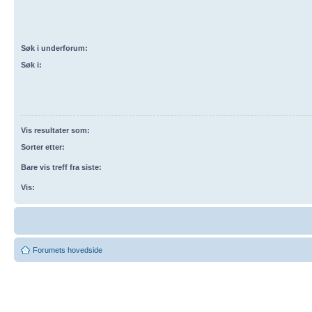
Søk i underforum:
Søk i:
Vis resultater som:
Sorter etter:
Bare vis treff fra siste:
Vis:
Forumets hovedside