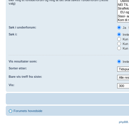
valg)
Søk i underforum:
Ja
Søk i:
Innl
Kun 
Kun 
Kun 
Vis resultater som:
Innl
Sorter etter:
Bare vis treff fra siste:
Vis:
Forumets hovedside
phpBB.