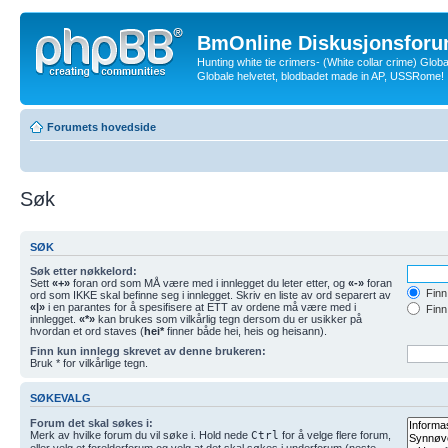
BmOnline Diskusjonsforu
Hunting white tie crimers- (White collar crime) Glob
Globale helvetet, blodbadet made in AP, USSRome!
Forumets hovedside
Søk
SØK
Søk etter nøkkelord:
Sett
«+»
foran ord som MÅ være med i innlegget du leter etter, og
«-»
foran
Finn 
ord som IKKE skal befinne seg i innlegget. Skriv en liste av ord separert av
«|»
i en parantes for å spesifisere at ETT av ordene må være med i
Finn
innlegget.
«*»
kan brukes som vilkårlig tegn dersom du er usikker på
hvordan et ord staves (
hei*
finner både hei, heis og heisann).
Finn kun innlegg skrevet av denne brukeren:
Bruk * for vilkårlige tegn.
SØKEVALG
Forum det skal søkes i:
Merk av hvilke forum du vil søke i. Hold nede
Ctrl
for å velge flere forum,
eller velg et forelderforum og velg at det skal søkes i underforum (neste