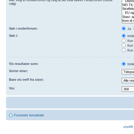
valg)
Søk i underforum:
Ja
Søk i:
Innl
Kun 
Kun 
Kun 
Vis resultater som:
Innl
Sorter etter:
Bare vis treff fra siste:
Vis:
Forumets hovedside
phpBB.