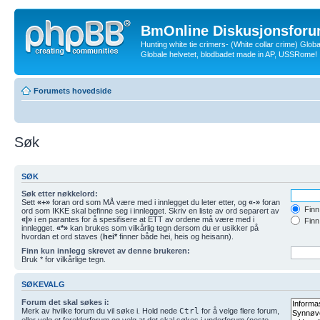
BmOnline Diskusjonsforu
Hunting white tie crimers- (White collar crime) Glob
Globale helvetet, blodbadet made in AP, USSRome!
Forumets hovedside
Søk
SØK
Søk etter nøkkelord:
Sett
«+»
foran ord som MÅ være med i innlegget du leter etter, og
«-»
foran
Finn 
ord som IKKE skal befinne seg i innlegget. Skriv en liste av ord separert av
«|»
i en parantes for å spesifisere at ETT av ordene må være med i
Finn
innlegget.
«*»
kan brukes som vilkårlig tegn dersom du er usikker på
hvordan et ord staves (
hei*
finner både hei, heis og heisann).
Finn kun innlegg skrevet av denne brukeren:
Bruk * for vilkårlige tegn.
SØKEVALG
Forum det skal søkes i:
Merk av hvilke forum du vil søke i. Hold nede
Ctrl
for å velge flere forum,
eller velg et forelderforum og velg at det skal søkes i underforum (neste