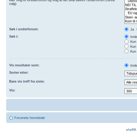
valg)
Søk i underforum:
Ja
Søk i:
Innl
Kun 
Kun 
Kun 
Vis resultater som:
Innl
Sorter etter:
Bare vis treff fra siste:
Vis:
Forumets hovedside
phpBB.