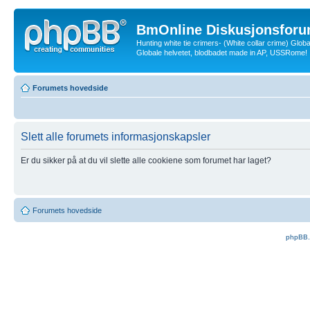
BmOnline Diskusjonsforu
Hunting white tie crimers- (White collar crime) Glob
Globale helvetet, blodbadet made in AP, USSRome!
Forumets hovedside
Slett alle forumets informasjonskapsler
Er du sikker på at du vil slette alle cookiene som forumet har laget?
Forumets hovedside
phpBB.