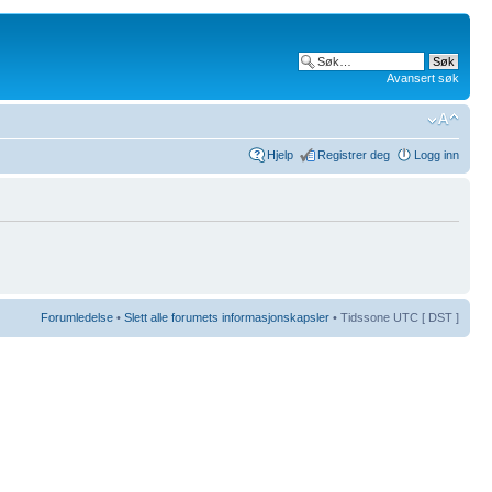
Avansert søk
Hjelp
Registrer deg
Logg inn
Forumledelse
•
Slett alle forumets informasjonskapsler
• Tidssone UTC [ DST ]