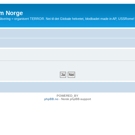
m Norge
balisering = organisert TERROR. Nei til det Globale helvetet, blodbadet made in AP, USSRome!
POWERED_BY
phpBB.no
- Norsk phpBB-support