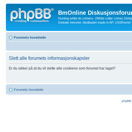
BmOnline Diskusjonsforu
Hunting white tie crimers- (White collar crime) Glob
Globale helvetet, blodbadet made in AP, USSRome!
Forumets hovedside
Slett alle forumets informasjonskapsler
Er du sikker på at du vil slette alle cookiene som forumet har laget?
Forumets hovedside
phpBB.