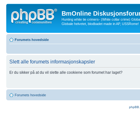
BmOnline Diskusjonsforu
Hunting white tie crimers- (White collar crime) Glob
Globale helvetet, blodbadet made in AP, USSRome!
Forumets hovedside
Slett alle forumets informasjonskapsler
Er du sikker på at du vil slette alle cookiene som forumet har laget?
Forumets hovedside
phpBB.