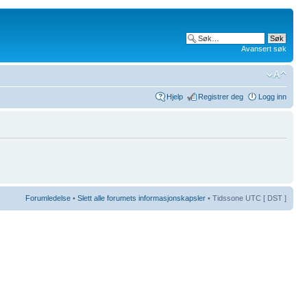
Avansert søk
Hjelp
Registrer deg
Logg inn
Forumledelse
•
Slett alle forumets informasjonskapsler
• Tidssone UTC [ DST ]