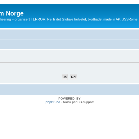
m Norge
balisering = organisert TERROR. Nei til det Globale helvetet, blodbadet made in AP, USSRome!
POWERED_BY
phpBB.no
- Norsk phpBB-support