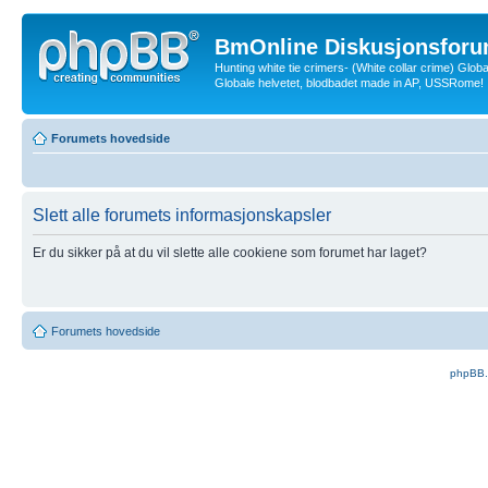
BmOnline Diskusjonsforu
Hunting white tie crimers- (White collar crime) Glob
Globale helvetet, blodbadet made in AP, USSRome!
Forumets hovedside
Slett alle forumets informasjonskapsler
Er du sikker på at du vil slette alle cookiene som forumet har laget?
Forumets hovedside
phpBB.