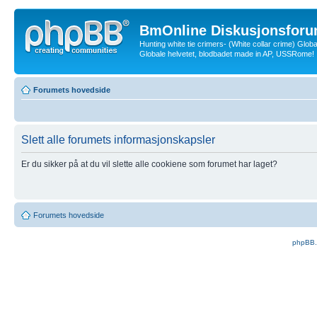
BmOnline Diskusjonsforu
Hunting white tie crimers- (White collar crime) Glob
Globale helvetet, blodbadet made in AP, USSRome!
Forumets hovedside
Slett alle forumets informasjonskapsler
Er du sikker på at du vil slette alle cookiene som forumet har laget?
Forumets hovedside
phpBB.