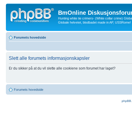
BmOnline Diskusjonsforu
Hunting white tie crimers- (White collar crime) Glob
Globale helvetet, blodbadet made in AP, USSRome!
Forumets hovedside
Slett alle forumets informasjonskapsler
Er du sikker på at du vil slette alle cookiene som forumet har laget?
Forumets hovedside
phpBB.