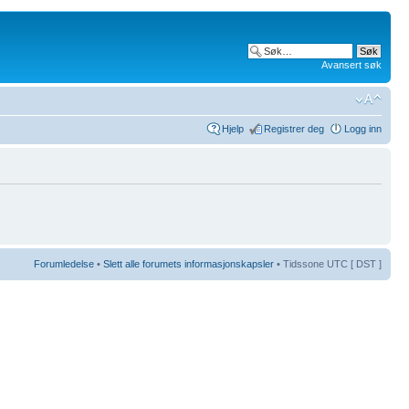
Avansert søk
Hjelp
Registrer deg
Logg inn
Forumledelse
•
Slett alle forumets informasjonskapsler
• Tidssone UTC [ DST ]