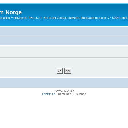
m Norge
balisering = organisert TERROR. Nei til det Globale helvetet, blodbadet made in AP, USSRome!
POWERED_BY
phpBB.no
- Norsk phpBB-support