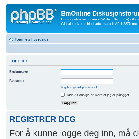
BmOnline Diskusjonsforu
Hunting white tie crimers- (White collar crime) Glob
Globale helvetet, blodbadet made in AP, USSRome!
Forumets hovedside
Logg inn
Brukernavn:
Passord:
Jeg har glemt passordet
Ikke vis vanlige brukere at jeg er pålogget
REGISTRER DEG
For å kunne logge deg inn, må du