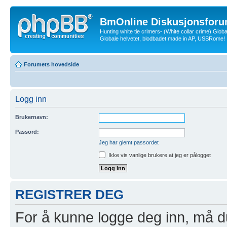
BmOnline Diskusjonsforu
Hunting white tie crimers- (White collar crime) Glob
Globale helvetet, blodbadet made in AP, USSRome!
Forumets hovedside
Logg inn
Brukernavn:
Passord:
Jeg har glemt passordet
Ikke vis vanlige brukere at jeg er pålogget
REGISTRER DEG
For å kunne logge deg inn, må du