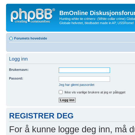
BmOnline Diskusjonsforu
Hunting white tie crimers- (White collar crime) Glob
Globale helvetet, blodbadet made in AP, USSRome!
Forumets hovedside
Logg inn
Brukernavn:
Passord:
Jeg har glemt passordet
Ikke vis vanlige brukere at jeg er pålogget
REGISTRER DEG
For å kunne logge deg inn, må du