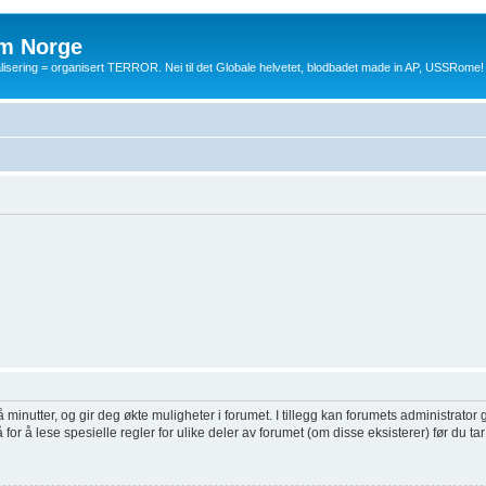
m Norge
balisering = organisert TERROR. Nei til det Globale helvetet, blodbadet made in AP, USSRome!
inutter, og gir deg økte muligheter i forumet. I tillegg kan forumets administrator g
or å lese spesielle regler for ulike deler av forumet (om disse eksisterer) før du tar