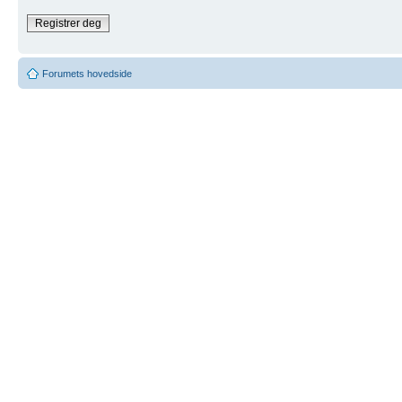
Registrer deg
Forumets hovedside