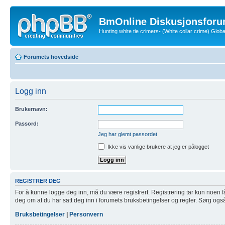
BmOnline Diskusjonsforu
Hunting white tie crimers- (White collar crime) Glo
Forumets hovedside
Logg inn
Brukernavn:
Passord:
Jeg har glemt passordet
Ikke vis vanlige brukere at jeg er pålogget
REGISTRER DEG
For å kunne logge deg inn, må du være registrert. Registrering tar kun noen få m
deg om at du har satt deg inn i forumets bruksbetingelser og regler. Sørg også f
Bruksbetingelser
|
Personvern