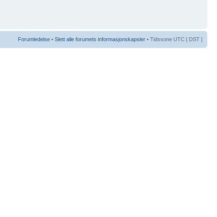
Forumledelse
•
Slett alle forumets informasjonskapsler
• Tidssone UTC [ DST ]