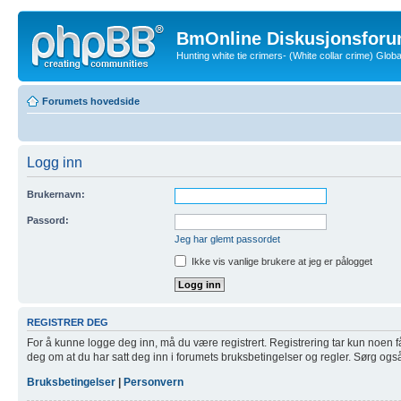
BmOnline Diskusjonsforu
Hunting white tie crimers- (White collar crime) Glo
Forumets hovedside
Logg inn
Brukernavn:
Passord:
Jeg har glemt passordet
Ikke vis vanlige brukere at jeg er pålogget
REGISTRER DEG
For å kunne logge deg inn, må du være registrert. Registrering tar kun noen få m
deg om at du har satt deg inn i forumets bruksbetingelser og regler. Sørg også f
Bruksbetingelser
|
Personvern