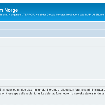
m Norge
balisering = organisert TERROR. Nei til det Globale helvetet, blodbadet made in AP, USSRome!
inutter, og gir deg økte muligheter i forumet. I tillegg kan forumets administrator g
or å lese spesielle regler for ulike deler av forumet (om disse eksisterer) før du tar