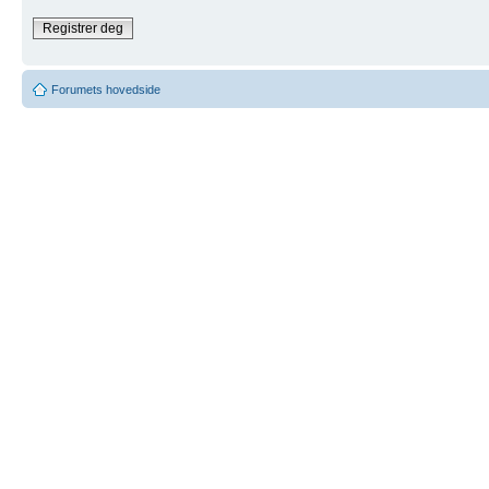
Registrer deg
Forumets hovedside