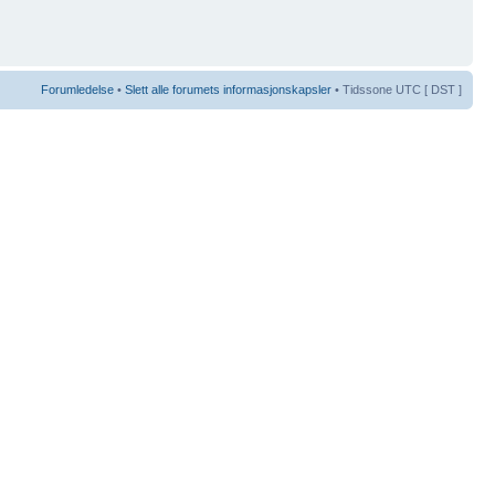
Forumledelse
•
Slett alle forumets informasjonskapsler
• Tidssone UTC [ DST ]