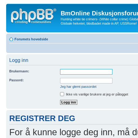
BmOnline Diskusjonsforu
Hunting white tie crimers- (White collar crime) Glob
Globale helvetet, blodbadet made in AP, USSRome!
Forumets hovedside
Logg inn
Brukernavn:
Passord:
Jeg har glemt passordet
Ikke vis vanlige brukere at jeg er pålogget
REGISTRER DEG
For å kunne logge deg inn, må du