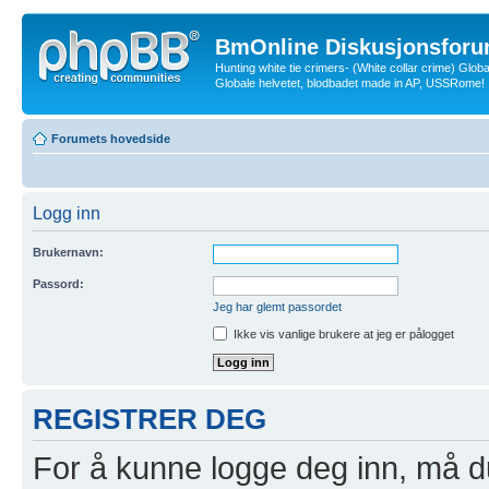
BmOnline Diskusjonsforu
Hunting white tie crimers- (White collar crime) Glob
Globale helvetet, blodbadet made in AP, USSRome!
Forumets hovedside
Logg inn
Brukernavn:
Passord:
Jeg har glemt passordet
Ikke vis vanlige brukere at jeg er pålogget
REGISTRER DEG
For å kunne logge deg inn, må du