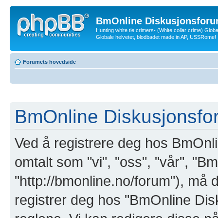
BmOnline Diskusjonsforu
Hunting white tie crimers- (White collar crime) Glob
Globale helvetet, blodbadet made in AP, USSRome!
Forumets hovedside
BmOnline Diskusjonsfor
Ved å registrere deg hos BmOnl
omtalt som "vi", "oss", "vår", "
"http://bmonline.no/forum"), må d
registrer deg hos "BmOnline Di