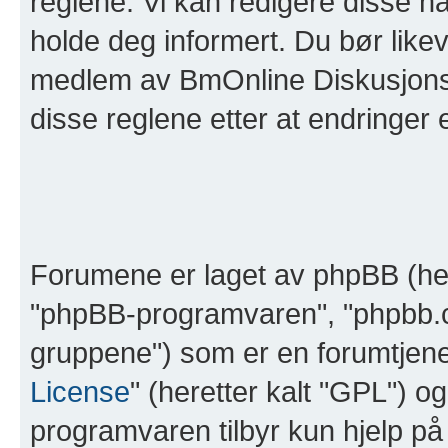
reglene. Vi kan redigere disse nå
holde deg informert. Du bør like
medlem av BmOnline Diskusjonsf
disse reglene etter at endringer er
Forumene er laget av phpBB (her
"phpBB-programvaren", "phpbb.
gruppene") som er en forumtjene
License
" (heretter kalt "GPL") o
programvaren tilbyr kun hjelp på