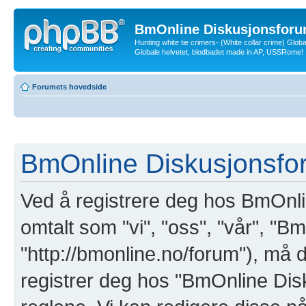
BmOnline Diskusjonsforu
Hunting white tie crimers- (White collar crime) Glob
Globale helvetet, blodbadet made in AP, USSRome!
Forumets hovedside
BmOnline Diskusjonsfor
Ved å registrere deg hos BmOnl
omtalt som "vi", "oss", "vår", "
"http://bmonline.no/forum"), må d
registrer deg hos "BmOnline Di