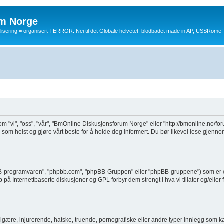
m Norge
balisering = organisert TERROR. Nei til det Globale helvetet, blodbadet made in AP, USSRome!
 "vi", "oss", "vår", "BmOnline Diskusjonsforum Norge" eller "http://bmonline.no/for
 som helst og gjøre vårt beste for å holde deg informert. Du bør likevel lese gje
BB-programvaren", "phpbb.com", "phpBB-Gruppen" eller "phpBB-gruppene") som er e
på Internettbaserte diskusjoner og GPL forbyr dem strengt i hva vi tillater og/eller
gære, injurerende, hatske, truende, pornografiske eller andre typer innlegg som kan 