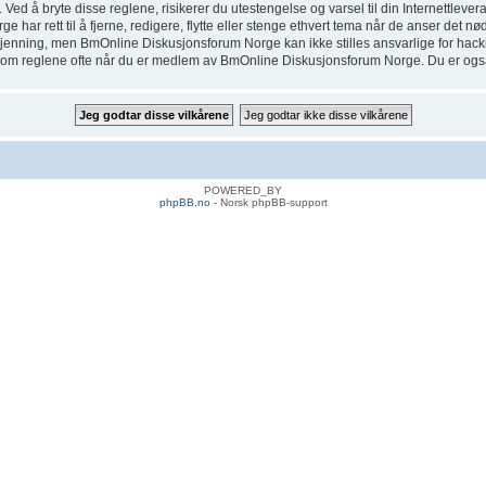
 å bryte disse reglene, risikerer du utestengelse og varsel til din Internettleverand
ar rett til å fjerne, redigere, flytte eller stenge ethvert tema når de anser det nø
odkjenning, men BmOnline Diskusjonsforum Norge kan ikke stilles ansvarlige for hack
ennom reglene ofte når du er medlem av BmOnline Diskusjonsforum Norge. Du er også bu
POWERED_BY
phpBB.no
- Norsk phpBB-support