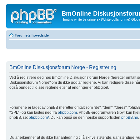
BmOnline Diskusjonsforu
Hunting white tie crimers- (White collar crime) Glo
Forumets hovedside
BmOnline Diskusjonsforum Norge - Registrering
Ved å registrere deg hos BmOnline Diskusjonsforum Norge (heretter omtalt som
Diskusjonsforum Norge" om du ikke godtar reglene. Vi kan redigere disse når
også bundet til disse reglene etter at endringer er blitt gjort.
Forumene er laget av phpBB (heretter omtalt som "de", "dem", "deres", "php
"GPL") og kan lastes ned fra
phpbb.com
. PhpBB-programvaren tilbyr kun hjelp 
phpBB, se:
phpbb.com/
. Du kan også se den norske supportsiden
phpBB.no
.
Du anerkjenner at du ikke har anledning til å skrive støtende, uanstendige, vul