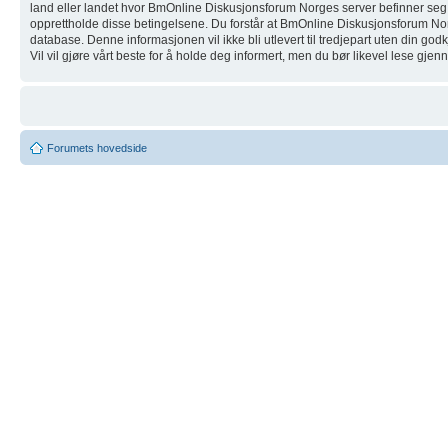
land eller landet hvor BmOnline Diskusjonsforum Norges server befinner seg. Ved
opprettholde disse betingelsene. Du forstår at BmOnline Diskusjonsforum Norge h
database. Denne informasjonen vil ikke bli utlevert til tredjepart uten din g
Vil vil gjøre vårt beste for å holde deg informert, men du bør likevel lese gj
Forumets hovedside