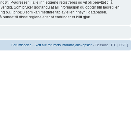
ør. IP-adressen i alle innleggene registreres og vil bli benyttet til å
dvendig. Som bruker godtar du at all informasjon du oppgir blir lagret i en
ing o.l. i phpBB som kan medføre tap av eller innsyn i databasen.
ndet til disse reglene etter at endringer er blitt gjort.
Forumledelse
•
Slett alle forumets informasjonskapsler
• Tidssone UTC [ DST ]