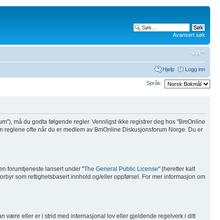
Avansert søk
Hjelp
Logg inn
Språk:
um"), må du godta følgende regler. Vennligst ikke registrer deg hos "BmOnline
nnom reglene ofte når du er medlem av BmOnline Diskusjonsforum Norge. Du er
n forumtjeneste lansert under "
The General Public License
" (heretter kalt
 forbyr som rettighetsbasert innhold og/eller oppførsel. For mer informasjon om
være eller er i strid med internasjonal lov eller gjeldende regelverk i ditt