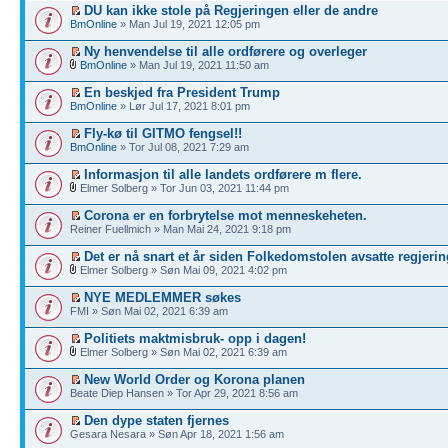
DU kan ikke stole på Regjeringen eller de andre
BmOnline
» Man Jul 19, 2021 12:05 pm
Ny henvendelse til alle ordførere og overleger
BmOnline
» Man Jul 19, 2021 11:50 am
En beskjed fra President Trump
BmOnline
» Lør Jul 17, 2021 8:01 pm
Fly-kø til GITMO fengsel!!
BmOnline
» Tor Jul 08, 2021 7:29 am
Informasjon til alle landets ordførere m flere.
Elmer Solberg » Tor Jun 03, 2021 11:44 pm
Corona er en forbrytelse mot menneskeheten.
Reiner Fuellmich » Man Mai 24, 2021 9:18 pm
Det er nå snart et år siden Folkedomstolen avsatte regjerin
Elmer Solberg » Søn Mai 09, 2021 4:02 pm
NYE MEDLEMMER søkes
FMI » Søn Mai 02, 2021 6:39 am
Politiets maktmisbruk- opp i dagen!
Elmer Solberg » Søn Mai 02, 2021 6:39 am
New World Order og Korona planen
Beate Diep Hansen » Tor Apr 29, 2021 8:56 am
Den dype staten fjernes
Gesara Nesara » Søn Apr 18, 2021 1:56 am