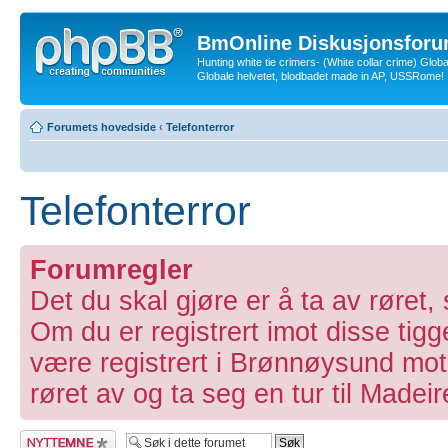
BmOnline Diskusjonsforu
Hunting white tie crimers- (White collar crime) Glob
Globale helvetet, blodbadet made in AP, USSRome!
Forumets hovedside
‹
Telefonterror
Telefonterror
Forumregler
Det du skal gjøre er å ta av røret,
Om du er registrert imot disse tigg
være registrert i Brønnøysund mot 
røret av og ta seg en tur til Madei
Legg inn et nytt
emne