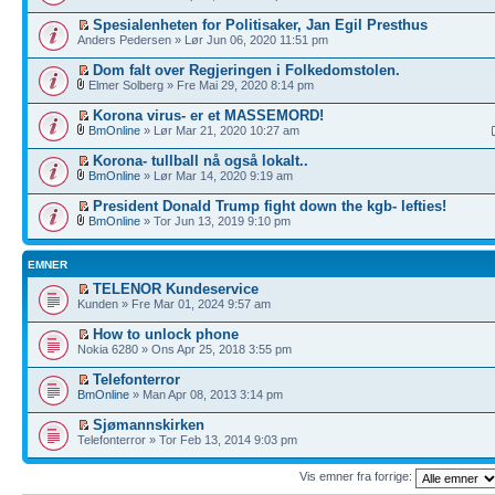
Spesialenheten for Politisaker, Jan Egil Presthus
Anders Pedersen » Lør Jun 06, 2020 11:51 pm
Dom falt over Regjeringen i Folkedomstolen.
Elmer Solberg » Fre Mai 29, 2020 8:14 pm
Korona virus- er et MASSEMORD!
BmOnline
» Lør Mar 21, 2020 10:27 am
Korona- tullball nå også lokalt..
BmOnline
» Lør Mar 14, 2020 9:19 am
President Donald Trump fight down the kgb- lefties!
BmOnline
» Tor Jun 13, 2019 9:10 pm
EMNER
TELENOR Kundeservice
Kunden » Fre Mar 01, 2024 9:57 am
How to unlock phone
Nokia 6280 » Ons Apr 25, 2018 3:55 pm
Telefonterror
BmOnline
» Man Apr 08, 2013 3:14 pm
Sjømannskirken
Telefonterror » Tor Feb 13, 2014 9:03 pm
Vis emner fra forrige: