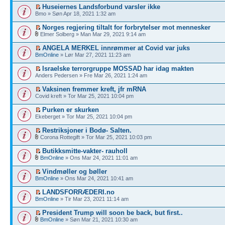
Huseiernes Landsforbund varsler ikke
Bmo » Søn Apr 18, 2021 1:32 am
Norges regjering tiltalt for forbrytelser mot mennesker
Elmer Solberg » Man Mar 29, 2021 9:14 am
ANGELA MERKEL innrømmer at Covid var juks
BmOnline
» Lør Mar 27, 2021 11:23 am
Israelske terrorgruppe MOSSAD har idag makten
Anders Pedersen » Fre Mar 26, 2021 1:24 am
Vaksinen fremmer kreft, jfr mRNA
Covid kreft » Tor Mar 25, 2021 10:04 pm
Purken er skurken
Ekeberget » Tor Mar 25, 2021 10:04 pm
Restriksjoner i Bodø- Salten.
Corona Rottegift » Tor Mar 25, 2021 10:03 pm
Butikksmitte-vakter- rauholl
BmOnline
» Ons Mar 24, 2021 11:01 am
Vindmøller og bøller
BmOnline
» Ons Mar 24, 2021 10:41 am
LANDSFORRÆDERI.no
BmOnline
» Tir Mar 23, 2021 11:14 am
President Trump will soon be back, but first..
BmOnline
» Søn Mar 21, 2021 10:30 am