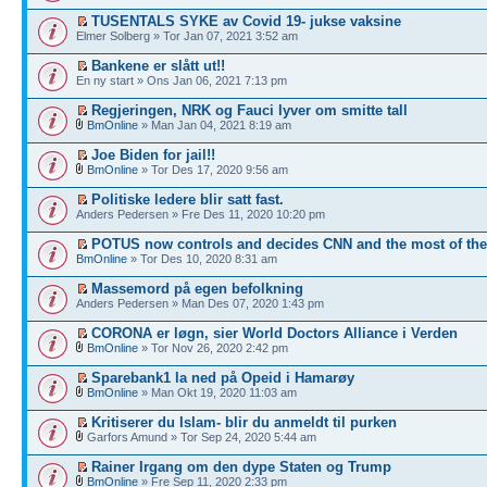
TUSENTALS SYKE av Covid 19- jukse vaksine
Elmer Solberg » Tor Jan 07, 2021 3:52 am
Bankene er slått ut!!
En ny start » Ons Jan 06, 2021 7:13 pm
Regjeringen, NRK og Fauci lyver om smitte tall
BmOnline
» Man Jan 04, 2021 8:19 am
Joe Biden for jail!!
BmOnline
» Tor Des 17, 2020 9:56 am
Politiske ledere blir satt fast.
Anders Pedersen » Fre Des 11, 2020 10:20 pm
POTUS now controls and decides CNN and the most of th
BmOnline
» Tor Des 10, 2020 8:31 am
Massemord på egen befolkning
Anders Pedersen » Man Des 07, 2020 1:43 pm
CORONA er løgn, sier World Doctors Alliance i Verden
BmOnline
» Tor Nov 26, 2020 2:42 pm
Sparebank1 la ned på Opeid i Hamarøy
BmOnline
» Man Okt 19, 2020 11:03 am
Kritiserer du Islam- blir du anmeldt til purken
Garfors Amund » Tor Sep 24, 2020 5:44 am
Rainer Irgang om den dype Staten og Trump
BmOnline
» Fre Sep 11, 2020 2:33 pm