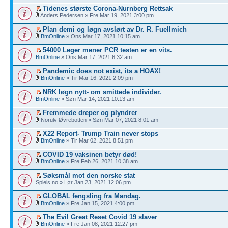
Tidenes største Corona-Nurnberg Rettsak
Anders Pedersen » Fre Mar 19, 2021 3:00 pm
Plan demi og løgn avslørt av Dr. R. Fuellmich
BmOnline
» Ons Mar 17, 2021 10:15 am
54000 Leger mener PCR testen er en vits.
BmOnline
» Ons Mar 17, 2021 6:32 am
Pandemic does not exist, its a HOAX!
BmOnline
» Tir Mar 16, 2021 2:09 pm
NRK løgn nytt- om smittede individer.
BmOnline
» Søn Mar 14, 2021 10:13 am
Fremmede dreper og plyndrer
Norulv Øvrebotten » Søn Mar 07, 2021 8:01 am
X22 Report- Trump Train never stops
BmOnline
» Tir Mar 02, 2021 8:51 pm
COVID 19 vaksinen betyr død!
BmOnline
» Fre Feb 26, 2021 10:38 am
Søksmål mot den norske stat
Spleis.no » Lør Jan 23, 2021 12:06 pm
GLOBAL fengsling fra Mandag.
BmOnline
» Fre Jan 15, 2021 4:00 pm
The Evil Great Reset Covid 19 slaver
BmOnline
» Fre Jan 08, 2021 12:27 pm