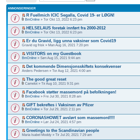
ANNONSERINGER
R Fuellmich ICIC Segalla, Covid 19- er LØGN!
BmOnline
» Tor Okt 13, 2022 6:23 pm
HELSELAUS foretak innført fra 2000-2012
BmOnline
» Tor Okt 13, 2022 6:23 pm
Er du Gravid, ligg unna vaksiner som Covid19
Gravid og frisk » Man Aug 16, 2021 7:20 pm
VISITORS on my Guestbook
BmOnline
» Søn Aug 15, 2021 9:44 am
Det kommende Dimensjonsskiftets konsekvenser
Anders Pedersen » Tor Aug 12, 2021 4:00 am
The good great reset
Camelot » Tir Aug 10, 2021 9:31 pm
Facebook støtter massemord på befolkningen!
BmOnline
» Fre Jul 30, 2021 8:28 am
GIFT bekreftes i Vaksinen av Pfizer
BmOnline
» Tor Jul 29, 2021 2:11 pm
CORONASHOWET avslørt som massemord!!!!
BmOnline
» Lør Jul 24, 2021 4:57 pm
Greetings to the Scandinavian people
Maria Isabel Moddy » Tir Jul 20, 2021 7:29 am