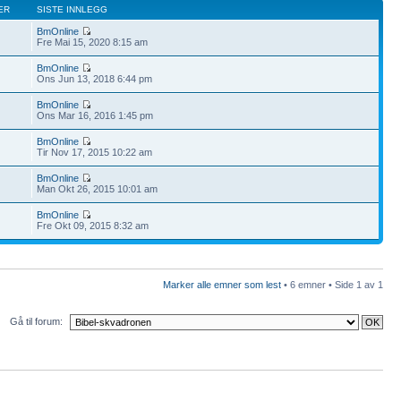
ER
SISTE INNLEGG
BmOnline
Fre Mai 15, 2020 8:15 am
BmOnline
Ons Jun 13, 2018 6:44 pm
BmOnline
Ons Mar 16, 2016 1:45 pm
BmOnline
Tir Nov 17, 2015 10:22 am
BmOnline
Man Okt 26, 2015 10:01 am
BmOnline
Fre Okt 09, 2015 8:32 am
Marker alle emner som lest
• 6 emner • Side
1
av
1
Gå til forum: