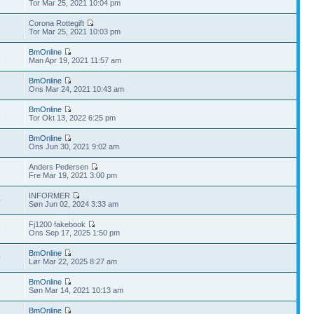
Tor Mar 25, 2021 10:04 pm
Corona Rottegift
8
Tor Mar 25, 2021 10:03 pm
BmOnline
5
Man Apr 19, 2021 11:57 am
BmOnline
2
Ons Mar 24, 2021 10:43 am
BmOnline
9
Tor Okt 13, 2022 6:25 pm
BmOnline
5
Ons Jun 30, 2021 9:02 am
Anders Pedersen
7
Fre Mar 19, 2021 3:00 pm
INFORMER
0
Søn Jun 02, 2024 3:33 am
Fj1200 fakebook
9
Ons Sep 17, 2025 1:50 pm
BmOnline
0
Lør Mar 22, 2025 8:27 am
BmOnline
8
Søn Mar 14, 2021 10:13 am
BmOnline