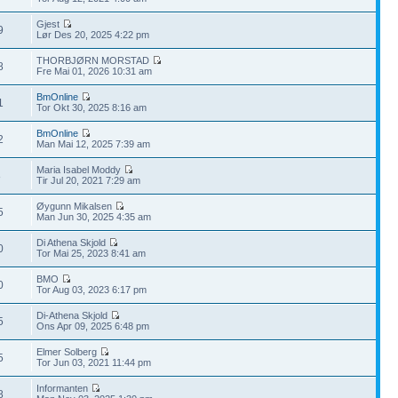
Gjest
9
Lør Des 20, 2025 4:22 pm
THORBJØRN MORSTAD
8
Fre Mai 01, 2026 10:31 am
BmOnline
1
Tor Okt 30, 2025 8:16 am
BmOnline
2
Man Mai 12, 2025 7:39 am
Maria Isabel Moddy
8
Tir Jul 20, 2021 7:29 am
Øygunn Mikalsen
5
Man Jun 30, 2025 4:35 am
Di Athena Skjold
0
Tor Mai 25, 2023 8:41 am
BMO
0
Tor Aug 03, 2023 6:17 pm
Di-Athena Skjold
5
Ons Apr 09, 2025 6:48 pm
Elmer Solberg
5
Tor Jun 03, 2021 11:44 pm
Informanten
8