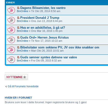
EMNER
Dagens Bileamister, les vantro
BmOnline
» Tir Okt 28, 2014 8:50 am
President Donald J Trump
BmOnline
» Ons Jun 13, 2018 6:44 pm
Hva er en adskillelse, å gå ut?
BmOnline
» Ons Mar 16, 2016 1:45 pm
Guds Ord= Herren Jesus Kristus
BmOnline
» Tir Nov 17, 2015 10:22 am
Bibelsitater som sektene PV, JV osv ikke snakker om
BmOnline
» Man Okt 26, 2015 10:01 am
Guds sønner syntes døtrene var vakre
BmOnline
» Fre Okt 09, 2015 8:32 am
Legg inn et nytt
emne
Gå til Forumets hovedside
HVEM ER I FORUMET
Brukere som leser i dette forumet: Ingen registrerte brukere og 1 gjest