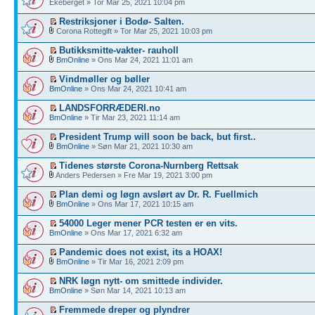
Ekeberget » Tor Mar 25, 2021 10:04 pm
Restriksjoner i Bodø- Salten.
Corona Rottegift » Tor Mar 25, 2021 10:03 pm
Butikksmitte-vakter- rauholl
BmOnline
» Ons Mar 24, 2021 11:01 am
Vindmøller og bøller
BmOnline
» Ons Mar 24, 2021 10:41 am
LANDSFORRÆDERI.no
BmOnline
» Tir Mar 23, 2021 11:14 am
President Trump will soon be back, but first..
BmOnline
» Søn Mar 21, 2021 10:30 am
Tidenes største Corona-Nurnberg Rettsak
Anders Pedersen » Fre Mar 19, 2021 3:00 pm
Plan demi og løgn avslørt av Dr. R. Fuellmich
BmOnline
» Ons Mar 17, 2021 10:15 am
54000 Leger mener PCR testen er en vits.
BmOnline
» Ons Mar 17, 2021 6:32 am
Pandemic does not exist, its a HOAX!
BmOnline
» Tir Mar 16, 2021 2:09 pm
NRK løgn nytt- om smittede individer.
BmOnline
» Søn Mar 14, 2021 10:13 am
Fremmede dreper og plyndrer