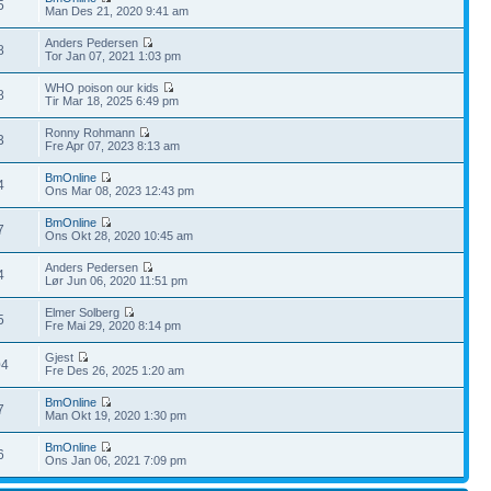
5
Man Des 21, 2020 9:41 am
Anders Pedersen
8
Tor Jan 07, 2021 1:03 pm
WHO poison our kids
8
Tir Mar 18, 2025 6:49 pm
Ronny Rohmann
3
Fre Apr 07, 2023 8:13 am
BmOnline
4
Ons Mar 08, 2023 12:43 pm
BmOnline
7
Ons Okt 28, 2020 10:45 am
Anders Pedersen
4
Lør Jun 06, 2020 11:51 pm
Elmer Solberg
5
Fre Mai 29, 2020 8:14 pm
Gjest
04
Fre Des 26, 2025 1:20 am
BmOnline
7
Man Okt 19, 2020 1:30 pm
BmOnline
6
Ons Jan 06, 2021 7:09 pm