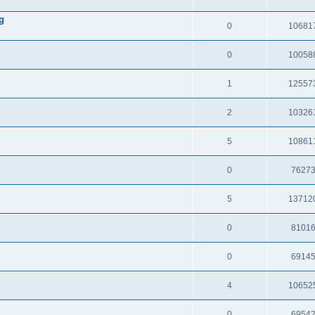
g
0
10681
0
10058
1
12557
2
10326
5
10861
0
7627
5
13712
0
8101
0
6914
4
10652
0
6954