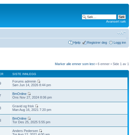
Avansert søk
Hjelp
Registrer deg
Logg inn
Marker alle emner som lest
• 6 emner • Side
1
av
1
ER
SISTE INNLEGG
Forums admmin
9
Søn Jun 14, 2026 8:44 pm
BmOnline
7
Ons Nov 27, 2024 8:06 pm
Gravid og frisk
8
Man Aug 16, 2021 7:20 pm
BmOnline
8
Tor Des 25, 2025 5:55 pm
Anders Pedersen
2
Tor Aug 12, 2021 4:00 am