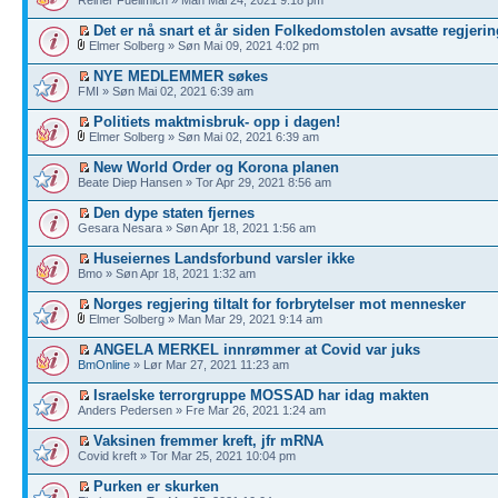
Det er nå snart et år siden Folkedomstolen avsatte regjerin
Elmer Solberg » Søn Mai 09, 2021 4:02 pm
NYE MEDLEMMER søkes
FMI » Søn Mai 02, 2021 6:39 am
Politiets maktmisbruk- opp i dagen!
Elmer Solberg » Søn Mai 02, 2021 6:39 am
New World Order og Korona planen
Beate Diep Hansen » Tor Apr 29, 2021 8:56 am
Den dype staten fjernes
Gesara Nesara » Søn Apr 18, 2021 1:56 am
Huseiernes Landsforbund varsler ikke
Bmo » Søn Apr 18, 2021 1:32 am
Norges regjering tiltalt for forbrytelser mot mennesker
Elmer Solberg » Man Mar 29, 2021 9:14 am
ANGELA MERKEL innrømmer at Covid var juks
BmOnline
» Lør Mar 27, 2021 11:23 am
Israelske terrorgruppe MOSSAD har idag makten
Anders Pedersen » Fre Mar 26, 2021 1:24 am
Vaksinen fremmer kreft, jfr mRNA
Covid kreft » Tor Mar 25, 2021 10:04 pm
Purken er skurken