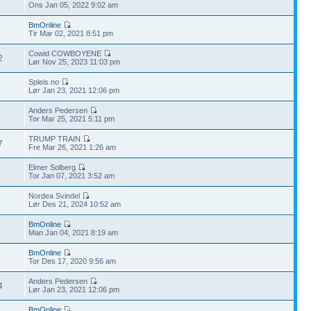
3
Ons Jan 05, 2022 9:02 am
BmOnline
4
Tir Mar 02, 2021 8:51 pm
Cowid COWBOYENE
2
Lør Nov 25, 2023 11:03 pm
Spleis.no
4
Lør Jan 23, 2021 12:06 pm
Anders Pedersen
7
Tor Mar 25, 2021 5:11 pm
TRUMP TRAIN
7
Fre Mar 26, 2021 1:26 am
Elmer Solberg
5
Tor Jan 07, 2021 3:52 am
Nordea Svindel
6
Lør Des 21, 2024 10:52 am
BmOnline
7
Man Jan 04, 2021 8:19 am
BmOnline
7
Tor Des 17, 2020 9:56 am
Anders Pedersen
4
Lør Jan 23, 2021 12:06 pm
BmOnline