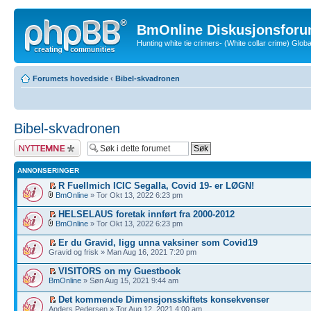
BmOnline Diskusjonsforu
Hunting white tie crimers- (White collar crime) Glo
Forumets hovedside
‹
Bibel-skvadronen
Bibel-skvadronen
Legg inn et nytt
emne
ANNONSERINGER
R Fuellmich ICIC Segalla, Covid 19- er LØGN!
BmOnline
» Tor Okt 13, 2022 6:23 pm
HELSELAUS foretak innført fra 2000-2012
BmOnline
» Tor Okt 13, 2022 6:23 pm
Er du Gravid, ligg unna vaksiner som Covid19
Gravid og frisk » Man Aug 16, 2021 7:20 pm
VISITORS on my Guestbook
BmOnline
» Søn Aug 15, 2021 9:44 am
Det kommende Dimensjonsskiftets konsekvenser
Anders Pedersen » Tor Aug 12, 2021 4:00 am