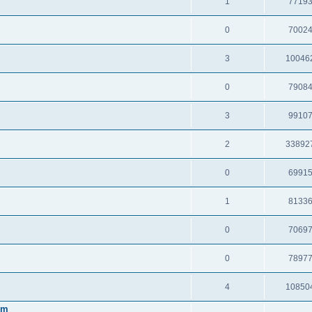
1
7719
0
7002
3
10046
0
7908
3
9910
2
33892
0
6991
1
8133
0
7069
0
7897
4
10850
em