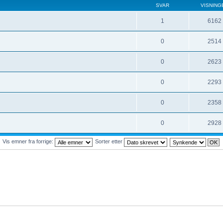
SVAR
VISNING
1
6162
0
2514
0
2623
0
2293
0
2358
0
2928
Vis emner fra forrige:
Sorter etter