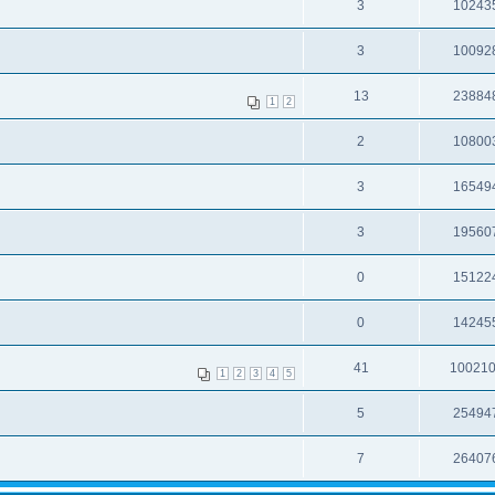
3
10243
3
10092
13
23884
1
2
2
10800
3
16549
3
19560
0
15122
0
14245
41
10021
1
2
3
4
5
5
25494
7
26407