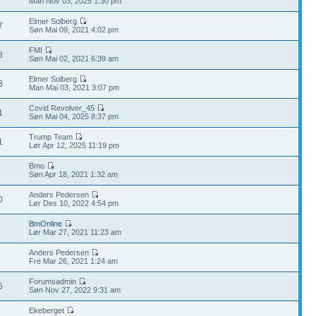
Man Nov 03, 2025 1:30 pm
Elmer Solberg
7
Søn Mai 09, 2021 4:02 pm
FMI
8
Søn Mai 02, 2021 6:39 am
Elmer Solberg
3
Man Mai 03, 2021 3:07 pm
Covid Revolver_45
1
Søn Mai 04, 2025 8:37 pm
Trump Team
1
Lør Apr 12, 2025 11:19 pm
Bmo
3
Søn Apr 18, 2021 1:32 am
Anders Pedersen
0
Lør Des 10, 2022 4:54 pm
BmOnline
6
Lør Mar 27, 2021 11:23 am
Anders Pedersen
5
Fre Mar 26, 2021 1:24 am
Forumsadmin
5
Søn Nov 27, 2022 9:31 am
Ekeberget
2