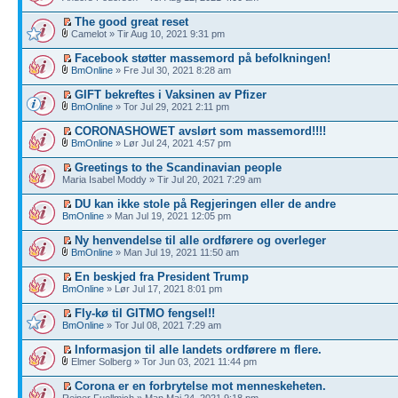
The good great reset
Camelot » Tir Aug 10, 2021 9:31 pm
Facebook støtter massemord på befolkningen!
BmOnline
» Fre Jul 30, 2021 8:28 am
GIFT bekreftes i Vaksinen av Pfizer
BmOnline
» Tor Jul 29, 2021 2:11 pm
CORONASHOWET avslørt som massemord!!!!
BmOnline
» Lør Jul 24, 2021 4:57 pm
Greetings to the Scandinavian people
Maria Isabel Moddy » Tir Jul 20, 2021 7:29 am
DU kan ikke stole på Regjeringen eller de andre
BmOnline
» Man Jul 19, 2021 12:05 pm
Ny henvendelse til alle ordførere og overleger
BmOnline
» Man Jul 19, 2021 11:50 am
En beskjed fra President Trump
BmOnline
» Lør Jul 17, 2021 8:01 pm
Fly-kø til GITMO fengsel!!
BmOnline
» Tor Jul 08, 2021 7:29 am
Informasjon til alle landets ordførere m flere.
Elmer Solberg » Tor Jun 03, 2021 11:44 pm
Corona er en forbrytelse mot menneskeheten.
Reiner Fuellmich » Man Mai 24, 2021 9:18 pm