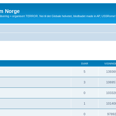
m Norge
balisering = organisert TERROR. Nei til det Globale helvetet, blodbadet made in AP, USSRome!
SVAR
VISNING
5
13936
3
10695
0
10332
1
10140
0
9789