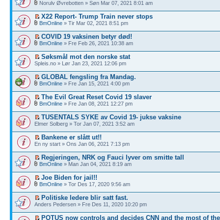
Norulv Øvrebotten » Søn Mar 07, 2021 8:01 am
X22 Report- Trump Train never stops
BmOnline
» Tir Mar 02, 2021 8:51 pm
COVID 19 vaksinen betyr død!
BmOnline
» Fre Feb 26, 2021 10:38 am
Søksmål mot den norske stat
Spleis.no » Lør Jan 23, 2021 12:06 pm
GLOBAL fengsling fra Mandag.
BmOnline
» Fre Jan 15, 2021 4:00 pm
The Evil Great Reset Covid 19 slaver
BmOnline
» Fre Jan 08, 2021 12:27 pm
TUSENTALS SYKE av Covid 19- jukse vaksine
Elmer Solberg » Tor Jan 07, 2021 3:52 am
Bankene er slått ut!!
En ny start » Ons Jan 06, 2021 7:13 pm
Regjeringen, NRK og Fauci lyver om smitte tall
BmOnline
» Man Jan 04, 2021 8:19 am
Joe Biden for jail!!
BmOnline
» Tor Des 17, 2020 9:56 am
Politiske ledere blir satt fast.
Anders Pedersen » Fre Des 11, 2020 10:20 pm
POTUS now controls and decides CNN and the most of th