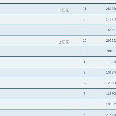
11
28188
1
2
5
14375
9
16569
16
29729
1
2
0
9843
1
11203
3
10187
2
12350
3
13870
0
10453
6
21643