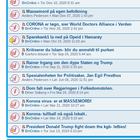
BmOnline
» Tor Des 10, 2020 8:31 am
Massemord på egen befolkning
Anders Pedersen » Man Des 07, 2020 1:43 pm
CORONA er løgn, sier World Doctors Alliance i Verden
BmOnline
» Tor Nov 26, 2020 2:42 pm
Sparebank1 la ned på Opeid i Hamarøy
BmOnline
» Man Okt 19, 2020 11:03 am
Kritiserer du Islam- blir du anmeldt til purken
Garfors Amund » Tor Sep 24, 2020 5:44 am
Rainer Irgang om den dype Staten og Trump
BmOnline
» Fre Sep 11, 2020 2:33 pm
Spesialenheten for Politisaker, Jan Egil Presthus
Anders Pedersen » Lør Jun 06, 2020 11:51 pm
Dom falt over Regjeringen i Folkedomstolen.
Elmer Solberg » Fre Mai 29, 2020 8:14 pm
Korona virus- er et MASSEMORD!
BmOnline
» Lør Mar 21, 2020 10:27 am
Korona- tullball nå også lokalt..
BmOnline
» Lør Mar 14, 2020 9:19 am
President Donald Trump fight down the kgb- lefties!
BmOnline
» Tor Jun 13, 2019 9:10 pm