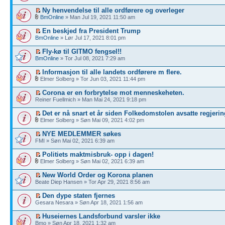
Ny henvendelse til alle ordførere og overleger
BmOnline
» Man Jul 19, 2021 11:50 am
En beskjed fra President Trump
BmOnline
» Lør Jul 17, 2021 8:01 pm
Fly-kø til GITMO fengsel!!
BmOnline
» Tor Jul 08, 2021 7:29 am
Informasjon til alle landets ordførere m flere.
Elmer Solberg » Tor Jun 03, 2021 11:44 pm
Corona er en forbrytelse mot menneskeheten.
Reiner Fuellmich » Man Mai 24, 2021 9:18 pm
Det er nå snart et år siden Folkedomstolen avsatte regjerin
Elmer Solberg » Søn Mai 09, 2021 4:02 pm
NYE MEDLEMMER søkes
FMI » Søn Mai 02, 2021 6:39 am
Politiets maktmisbruk- opp i dagen!
Elmer Solberg » Søn Mai 02, 2021 6:39 am
New World Order og Korona planen
Beate Diep Hansen » Tor Apr 29, 2021 8:56 am
Den dype staten fjernes
Gesara Nesara » Søn Apr 18, 2021 1:56 am
Huseiernes Landsforbund varsler ikke
Bmo » Søn Apr 18, 2021 1:32 am