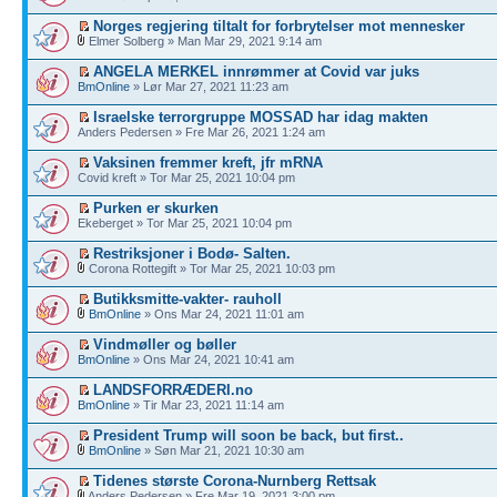
Norges regjering tiltalt for forbrytelser mot mennesker
Elmer Solberg » Man Mar 29, 2021 9:14 am
ANGELA MERKEL innrømmer at Covid var juks
BmOnline
» Lør Mar 27, 2021 11:23 am
Israelske terrorgruppe MOSSAD har idag makten
Anders Pedersen » Fre Mar 26, 2021 1:24 am
Vaksinen fremmer kreft, jfr mRNA
Covid kreft » Tor Mar 25, 2021 10:04 pm
Purken er skurken
Ekeberget » Tor Mar 25, 2021 10:04 pm
Restriksjoner i Bodø- Salten.
Corona Rottegift » Tor Mar 25, 2021 10:03 pm
Butikksmitte-vakter- rauholl
BmOnline
» Ons Mar 24, 2021 11:01 am
Vindmøller og bøller
BmOnline
» Ons Mar 24, 2021 10:41 am
LANDSFORRÆDERI.no
BmOnline
» Tir Mar 23, 2021 11:14 am
President Trump will soon be back, but first..
BmOnline
» Søn Mar 21, 2021 10:30 am
Tidenes største Corona-Nurnberg Rettsak
Anders Pedersen » Fre Mar 19, 2021 3:00 pm