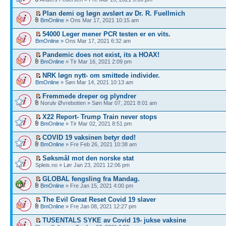
Plan demi og løgn avslørt av Dr. R. Fuellmich
BmOnline
» Ons Mar 17, 2021 10:15 am
54000 Leger mener PCR testen er en vits.
BmOnline
» Ons Mar 17, 2021 6:32 am
Pandemic does not exist, its a HOAX!
BmOnline
» Tir Mar 16, 2021 2:09 pm
NRK løgn nytt- om smittede individer.
BmOnline
» Søn Mar 14, 2021 10:13 am
Fremmede dreper og plyndrer
Norulv Øvrebotten » Søn Mar 07, 2021 8:01 am
X22 Report- Trump Train never stops
BmOnline
» Tir Mar 02, 2021 8:51 pm
COVID 19 vaksinen betyr død!
BmOnline
» Fre Feb 26, 2021 10:38 am
Søksmål mot den norske stat
Spleis.no » Lør Jan 23, 2021 12:06 pm
GLOBAL fengsling fra Mandag.
BmOnline
» Fre Jan 15, 2021 4:00 pm
The Evil Great Reset Covid 19 slaver
BmOnline
» Fre Jan 08, 2021 12:27 pm
TUSENTALS SYKE av Covid 19- jukse vaksine