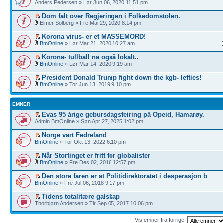
Anders Pedersen » Lør Jun 06, 2020 11:51 pm
Dom falt over Regjeringen i Folkedomstolen.
Elmer Solberg » Fre Mai 29, 2020 8:14 pm
Korona virus- er et MASSEMORD!
BmOnline
» Lør Mar 21, 2020 10:27 am
Korona- tullball nå også lokalt..
BmOnline
» Lør Mar 14, 2020 9:19 am
President Donald Trump fight down the kgb- lefties!
BmOnline
» Tor Jun 13, 2019 9:10 pm
EMNER
Evas 95 årige gebursdagsfeiring på Opeid, Hamarøy.
Admin BmOnline » Søn Apr 27, 2025 1:02 pm
Norge vårt Fedreland
BmOnline
» Tor Okt 13, 2022 6:10 pm
Når Stortinget er fritt for globalister
BmOnline
» Fre Des 02, 2016 12:57 pm
Den store faren er at Politidirektoratet i desperasjon b
BmOnline
» Fre Jul 06, 2018 9:17 pm
Tidens totalitære galskap
Thorbjørn Andersen » Tir Sep 05, 2017 10:06 pm
Vis emner fra forrige: