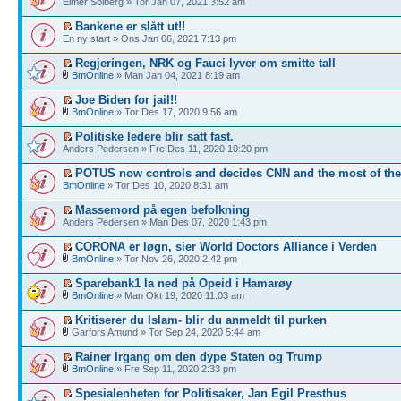
Elmer Solberg » Tor Jan 07, 2021 3:52 am
Bankene er slått ut!!
En ny start » Ons Jan 06, 2021 7:13 pm
Regjeringen, NRK og Fauci lyver om smitte tall
BmOnline
» Man Jan 04, 2021 8:19 am
Joe Biden for jail!!
BmOnline
» Tor Des 17, 2020 9:56 am
Politiske ledere blir satt fast.
Anders Pedersen » Fre Des 11, 2020 10:20 pm
POTUS now controls and decides CNN and the most of th
BmOnline
» Tor Des 10, 2020 8:31 am
Massemord på egen befolkning
Anders Pedersen » Man Des 07, 2020 1:43 pm
CORONA er løgn, sier World Doctors Alliance i Verden
BmOnline
» Tor Nov 26, 2020 2:42 pm
Sparebank1 la ned på Opeid i Hamarøy
BmOnline
» Man Okt 19, 2020 11:03 am
Kritiserer du Islam- blir du anmeldt til purken
Garfors Amund » Tor Sep 24, 2020 5:44 am
Rainer Irgang om den dype Staten og Trump
BmOnline
» Fre Sep 11, 2020 2:33 pm
Spesialenheten for Politisaker, Jan Egil Presthus