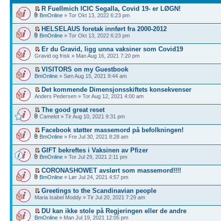
R Fuellmich ICIC Segalla, Covid 19- er LØGN!
BmOnline
» Tor Okt 13, 2022 6:23 pm
HELSELAUS foretak innført fra 2000-2012
BmOnline
» Tor Okt 13, 2022 6:23 pm
Er du Gravid, ligg unna vaksiner som Covid19
Gravid og frisk » Man Aug 16, 2021 7:20 pm
VISITORS on my Guestbook
BmOnline
» Søn Aug 15, 2021 9:44 am
Det kommende Dimensjonsskiftets konsekvenser
Anders Pedersen » Tor Aug 12, 2021 4:00 am
The good great reset
Camelot » Tir Aug 10, 2021 9:31 pm
Facebook støtter massemord på befolkningen!
BmOnline
» Fre Jul 30, 2021 8:28 am
GIFT bekreftes i Vaksinen av Pfizer
BmOnline
» Tor Jul 29, 2021 2:11 pm
CORONASHOWET avslørt som massemord!!!!
BmOnline
» Lør Jul 24, 2021 4:57 pm
Greetings to the Scandinavian people
Maria Isabel Moddy » Tir Jul 20, 2021 7:29 am
DU kan ikke stole på Regjeringen eller de andre
BmOnline
» Man Jul 19, 2021 12:05 pm