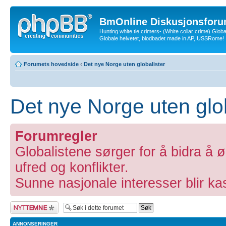
BmOnline Diskusjonsforu
Hunting white tie crimers- (White collar crime) Glob
Globale helvetet, blodbadet made in AP, USSRome!
Forumets hovedside
‹
Det nye Norge uten globalister
Det nye Norge uten glob
Forumregler
Globalistene sørger for å bidra å ø
ufred og konflikter.
Sunne nasjonale interesser blir kas
Legg inn et nytt
emne
ANNONSERINGER