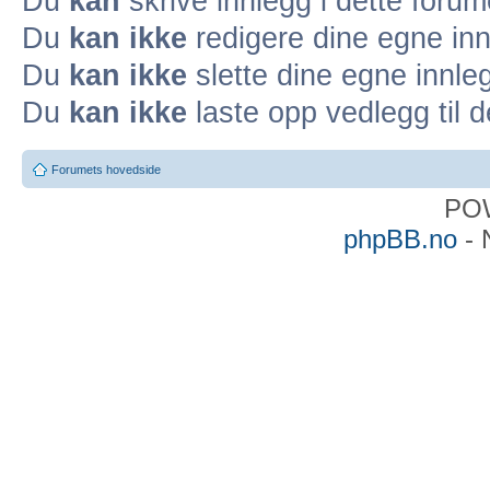
Du
kan
skrive innlegg i dette forum
Du
kan ikke
redigere dine egne inn
Du
kan ikke
slette dine egne innleg
Du
kan ikke
laste opp vedlegg til d
Forumets hovedside
PO
phpBB.no
- 