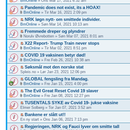
BmOnline
» Ons Mar 17, 2021 6:32 am
Pandemic does not exist, its a HOAX!
BmOnline
» Tir Mar 16, 2021 2:09 pm
NRK løgn nytt- om smittede individer.
BmOnline
» Søn Mar 14, 2021 10:13 am
Fremmede dreper og plyndrer
Norulv Øvrebotten » Søn Mar 07, 2021 8:01 am
X22 Report- Trump Train never stops
BmOnline
» Tir Mar 02, 2021 8:51 pm
COVID 19 vaksinen betyr død!
BmOnline
» Fre Feb 26, 2021 10:38 am
Søksmål mot den norske stat
Spleis.no » Lør Jan 23, 2021 12:06 pm
GLOBAL fengsling fra Mandag.
BmOnline
» Fre Jan 15, 2021 4:00 pm
The Evil Great Reset Covid 19 slaver
BmOnline
» Fre Jan 08, 2021 12:27 pm
TUSENTALS SYKE av Covid 19- jukse vaksine
Elmer Solberg » Tor Jan 07, 2021 3:52 am
Bankene er slått ut!!
En ny start » Ons Jan 06, 2021 7:13 pm
Regjeringen, NRK og Fauci lyver om smitte tall