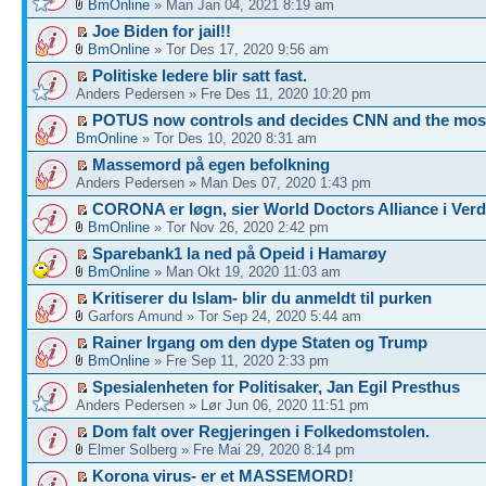
BmOnline
» Man Jan 04, 2021 8:19 am
Joe Biden for jail!!
BmOnline
» Tor Des 17, 2020 9:56 am
Politiske ledere blir satt fast.
Anders Pedersen » Fre Des 11, 2020 10:20 pm
POTUS now controls and decides CNN and the mos
BmOnline
» Tor Des 10, 2020 8:31 am
Massemord på egen befolkning
Anders Pedersen » Man Des 07, 2020 1:43 pm
CORONA er løgn, sier World Doctors Alliance i Ver
BmOnline
» Tor Nov 26, 2020 2:42 pm
Sparebank1 la ned på Opeid i Hamarøy
BmOnline
» Man Okt 19, 2020 11:03 am
Kritiserer du Islam- blir du anmeldt til purken
Garfors Amund » Tor Sep 24, 2020 5:44 am
Rainer Irgang om den dype Staten og Trump
BmOnline
» Fre Sep 11, 2020 2:33 pm
Spesialenheten for Politisaker, Jan Egil Presthus
Anders Pedersen » Lør Jun 06, 2020 11:51 pm
Dom falt over Regjeringen i Folkedomstolen.
Elmer Solberg » Fre Mai 29, 2020 8:14 pm
Korona virus- er et MASSEMORD!