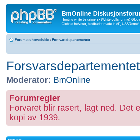
BmOnline Diskusjonsforu
Hunting white tie crimers- (White collar crime) Glob
Globale helvetet, blodbadet made in AP, USSRome!
Forumets hovedside
‹
Forsvarsdepartementet
Forsvarsdepartementet
Moderator:
BmOnline
Forumregler
Forvaret blir rasert, lagt ned. Det e
kopi av 1939.