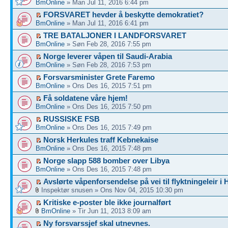
BmOnline
» Man Jul 11, 2016 6:44 pm
FORSVARET hevder å beskytte demokratiet?
BmOnline
» Man Jul 11, 2016 6:41 pm
TRE BATALJONER I LANDFORSVARET
BmOnline
» Søn Feb 28, 2016 7:55 pm
Norge leverer våpen til Saudi-Arabia
BmOnline
» Søn Feb 28, 2016 7:53 pm
Forsvarsminister Grete Faremo
BmOnline
» Ons Des 16, 2015 7:51 pm
Få soldatene våre hjem!
BmOnline
» Ons Des 16, 2015 7:50 pm
RUSSISKE FSB
BmOnline
» Ons Des 16, 2015 7:49 pm
Norsk Herkules traff Kebnekaise
BmOnline
» Ons Des 16, 2015 7:48 pm
Norge slapp 588 bomber over Libya
BmOnline
» Ons Des 16, 2015 7:48 pm
Avslørte våpenforsendelse på vei til flyktningeleir i 
Inspektør snusen » Ons Nov 04, 2015 10:30 pm
Kritiske e-poster ble ikke journalført
BmOnline
» Tir Jun 11, 2013 8:09 am
Ny forsvarssjef skal utnevnes.