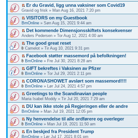
Er du Gravid, ligg unna vaksiner som Covid19
Gravid og frisk » Man Aug 16, 2021 7:20 pm
VISITORS on my Guestbook
BmOnline
» Søn Aug 15, 2021 9:44 am
Det kommende Dimensjonsskiftets konsekvenser
Anders Pedersen » Tor Aug 12, 2021 4:00 am
The good great reset
Camelot » Tir Aug 10, 2021 9:31 pm
Facebook støtter massemord på befolkningen!
BmOnline
» Fre Jul 30, 2021 8:28 am
GIFT bekreftes i Vaksinen av Pfizer
BmOnline
» Tor Jul 29, 2021 2:11 pm
CORONASHOWET avslørt som massemord!!!!
BmOnline
» Lør Jul 24, 2021 4:57 pm
Greetings to the Scandinavian people
Maria Isabel Moddy » Tir Jul 20, 2021 7:29 am
DU kan ikke stole på Regjeringen eller de andre
BmOnline
» Man Jul 19, 2021 12:05 pm
Ny henvendelse til alle ordførere og overleger
BmOnline
» Man Jul 19, 2021 11:50 am
En beskjed fra President Trump
BmOnline
» Lør Jul 17, 2021 8:01 pm