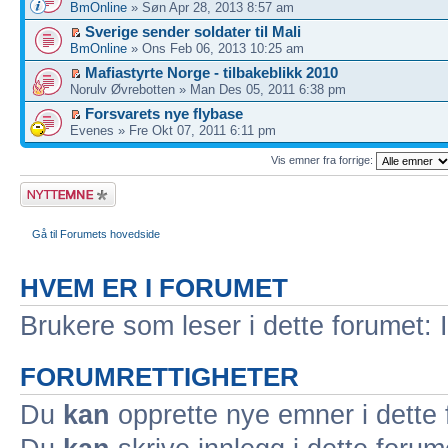
BmOnline
» Søn Apr 28, 2013 8:57 am
Sverige sender soldater til Mali
BmOnline
» Ons Feb 06, 2013 10:25 am
Mafiastyrte Norge - tilbakeblikk 2010
Norulv Øvrebotten » Man Des 05, 2011 6:38 pm
Forsvarets nye flybase
Evenes » Fre Okt 07, 2011 6:11 pm
Vis emner fra forrige:
Legg inn et nytt
emne
Gå til Forumets hovedside
HVEM ER I FORUMET
Brukere som leser i dette forumet: 
FORUMRETTIGHETER
Du
kan
opprette nye emner i dette