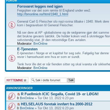
FORUM
Forsvaret legges ned igjen
Feigsjiten var det som rømte til England under ww2.
http://bmonline.no/html/1940_1.html
General Carl G Fleischer slo nazi-svina tilbake i 1940. Merk dere
kom i begravelsen til General Fleischer.
Nå ser dere at AP -globalistene og de rødgrønne gjør det samme
det brukne geværs taktikk. De holder koken ved å skrinlegge No
selvstendig stat, jfr den retsstridige Eøs avtalen.
Moderator:
BmOnline
E-Tjenesten
E-tjenesten i Norge er et kapittel for seg selv. Følgelig har denne 
rever i hønsehuset enn hva er som er sundt.
Tenk hvor ille det er når fienden sitter og skal ivareta vår sikkerh
Moderator:
BmOnline
Legg inn et nytt
emne
ANNONSERINGER
R Fuellmich ICIC Segalla, Covid 19- er LØGN!
BmOnline
» Tor Okt 13, 2022 6:23 pm
HELSELAUS foretak innført fra 2000-2012
BmOnline
» Tor Okt 13, 2022 6:23 pm