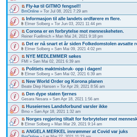
Fly-kø til GITMO fengsel!!
BmOnline
» Tor Jul 08, 2021 7:29 am
Informasjon til alle landets ordførere m flere.
Elmer Solberg » Tor Jun 03, 2021 11:44 pm
Corona er en forbrytelse mot menneskeheten.
Reiner Fuellmich » Man Mai 24, 2021 9:18 pm
Det er nå snart et år siden Folkedomstolen avsatte r
Elmer Solberg » Søn Mai 09, 2021 4:02 pm
NYE MEDLEMMER søkes
FMI » Søn Mai 02, 2021 6:39 am
Politiets maktmisbruk- opp i dagen!
Elmer Solberg » Søn Mai 02, 2021 6:39 am
New World Order og Korona planen
Beate Diep Hansen » Tor Apr 29, 2021 8:56 am
Den dype staten fjernes
Gesara Nesara » Søn Apr 18, 2021 1:56 am
Huseiernes Landsforbund varsler ikke
Bmo » Søn Apr 18, 2021 1:32 am
Norges regjering tiltalt for forbrytelser mot mennes
Elmer Solberg » Man Mar 29, 2021 9:14 am
ANGELA MERKEL innrømmer at Covid var juks
BmOnline
» Lør Mar 27, 2021 11:23 am