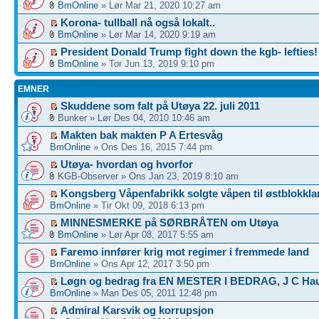
BmOnline
» Lør Mar 21, 2020 10:27 am
Korona- tullball nå også lokalt..
BmOnline
» Lør Mar 14, 2020 9:19 am
President Donald Trump fight down the kgb- lefties!
BmOnline
» Tor Jun 13, 2019 9:10 pm
EMNER
Skuddene som falt på Utøya 22. juli 2011
Bunker » Lør Des 04, 2010 10:46 am
Makten bak makten P A Ertesvåg
BmOnline
» Ons Des 16, 2015 7:44 pm
Utøya- hvordan og hvorfor
KGB-Observer » Ons Jan 23, 2019 8:10 am
Kongsberg Våpenfabrikk solgte våpen til østblokklan
BmOnline
» Tir Okt 09, 2018 6:13 pm
MINNESMERKE på SØRBRÅTEN om Utøya
BmOnline
» Lør Apr 08, 2017 5:55 am
Faremo innfører krig mot regimer i fremmede land
BmOnline
» Ons Apr 12, 2017 3:50 pm
Løgn og bedrag fra EN MESTER I BEDRAG, J C Ha
BmOnline
» Man Des 05, 2011 12:48 pm
Admiral Karsvik og korrupsjon