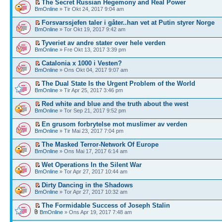
The Secret Russian Hegemony and Real Power
BmOnline
» Tir Okt 24, 2017 9:04 am
Forsvarssjefen taler i gåter..han vet at Putin styrer Norge
BmOnline
» Tor Okt 19, 2017 9:42 am
Tyveriet av andre stater over hele verden
BmOnline
» Fre Okt 13, 2017 3:39 pm
Catalonia x 1000 i Vesten?
BmOnline
» Ons Okt 04, 2017 9:07 am
The Dual State Is the Urgent Problem of the World
BmOnline
» Tir Apr 25, 2017 3:46 pm
Red white and blue and the truth about the west
BmOnline
» Tor Sep 21, 2017 9:52 pm
En grusom forbrytelse mot muslimer av verden
BmOnline
» Tir Mai 23, 2017 7:04 pm
The Masked Terror-Network Of Europe
BmOnline
» Ons Mai 17, 2017 6:14 am
Wet Operations In the Silent War
BmOnline
» Tor Apr 27, 2017 10:44 am
Dirty Dancing in the Shadows
BmOnline
» Tor Apr 27, 2017 10:32 am
The Formidable Success of Joseph Stalin
BmOnline
» Ons Apr 19, 2017 7:48 am