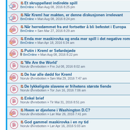
Et skruppelløst indirekte spill
BmOnline
» Man Aug 08, 2016 8:25 pm
Når Kreml har makten, er denne diskusjonen irrelevant
BmOnline
» Man Aug 08, 2016 8:24 pm
Når herredømmet fra øst fortsetter å bli befestet i Europa
BmOnline
» Søn Mar 27, 2016 8:29 am
Enda mer maskirovka og enda mer spill i det negative rom
BmOnline
» Man Apr 18, 2016 6:34 am
Putin i Kreml er Sefardejøde
BmOnline
» Man Aug 08, 2016 8:22 pm
'We Are the World'
Norulv Øvrebotten » Fre Jul 08, 2016 8:02 am
De har alle dødd for Kreml
Norulv Øvrebotten » Søn Mai 29, 2016 7:47 am
De lykkeligste slavene er frihetens største fiende
Norulv Øvrebotten » Tor Jun 16, 2016 7:06 am
Enkel brief
Norulv Øvrebotten » Tir Mai 31, 2016 8:51 pm
Hvem er djevlene i Washington D.C?
Norulv Øvrebotten » Lør Mar 26, 2016 7:41 pm
God gammel maskirovka i en ny tid
Norulv Øvrebotten » Lør Apr 16, 2016 5:03 am