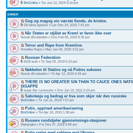
BmOnline
» Tor Jun 13, 2019 9:10 pm
EMNER
Gog og magog sin værste fiende, de kristne.
Dit høna sparker » Lør Des 24, 2016 7:42 pm
Når Staten er stjålet av Kreml er faren ikke over
Norulv Øvrebotten » Ons Feb 05, 2020 8:35 pm
Terror and Rape from Kremline
Kremline Rape » Man Jan 06, 2020 3:02 pm
Russian Federation
KGB acid » Tir Sep 03, 2019 5:10 pm
Nøkkelen til Stalins og nå Putins suksess
Norulv Øvrebotten » Tir Apr 12, 2016 6:34 am
THERE IS NO GREATER SIN THAN TO CAUCE ONES NATI
DISAPPE
Isaac Ber Levinsohn » Ons Jan 19, 2011 6:24 pm
Sabotasje og bedrag er hva som skjer når den russiske
BmOnline
» Tir Jun 11, 2019 7:57 pm
Putin, opp/ned amerikanisering
BmOnline
» Tor Apr 18, 2019 1:38 pm
Russere rundstjeler gjennvinnings-stasjoner
Matrjosjka » Fre Des 07, 2018 9:58 am
Putin rasler med sablene mot Ukraina