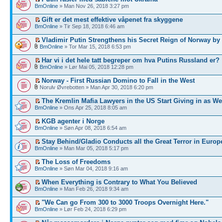
BmOnline
» Man Nov 26, 2018 3:27 pm
Gift er det mest effektive våpenet fra skyggene
BmOnline
» Tir Sep 18, 2018 6:46 am
Vladimir Putin Strengthens his Secret Reign of Norway by 
BmOnline
» Tor Mar 15, 2018 6:53 pm
Har vi i det hele tatt begreper om hva Putins Russland er?
BmOnline
» Lør Mai 05, 2018 12:28 pm
Norway - First Russian Domino to Fall in the West
Norulv Øvrebotten » Man Apr 30, 2018 6:20 pm
The Kremlin Mafia Lawyers in the US Start Giving in as We
BmOnline
» Ons Apr 25, 2018 8:05 am
KGB agenter i Norge
BmOnline
» Søn Apr 08, 2018 6:54 am
Stay Behind/Gladio Conducts all the Great Terror in Europ
BmOnline
» Man Mar 05, 2018 5:17 pm
The Loss of Freedoms
BmOnline
» Søn Mar 04, 2018 9:16 am
When Everything is Contrary to What You Believed
BmOnline
» Man Feb 26, 2018 9:34 am
"We Can go From 300 to 3000 Troops Overnight Here."
BmOnline
» Lør Feb 24, 2018 6:29 pm