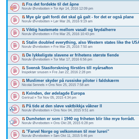
Fra det fordekte til det åpne
Norulv Øvrebotten » Tor Apr 14, 2016 12:09 pm
Mye går galt fordi det skal gå galt - for det er også plane
Norulv Øvrebotten » Lør Mar 26, 2016 9:19 am
Viktig hastemøte mellom vasall og føydalherre
Norulv Øvrebotten » Fre Mar 25, 2016 10:43 pm
Stalin doubled everything, also Western states like the US
Norulv Øvrebotten » Fre Mar 25, 2016 7:50 am
De lykkeligste slavene er frihetens største fiende
Norulv Øvrebotten » Tor Mar 17, 2016 6:56 pm
Svensk Stasiforskning förstörs till nyårsafton
Inspektør snusen » Fre Jan 22, 2016 2:28 pm
Muslimer skyder på russiske piloter i faldskærm
Nicolai Sennels » Ons Nov 25, 2015 7:58 am
Kvinden, der ødelagde Europa
Gertrud » Tor Nov 05, 2015 4:34 pm
På tide at den sløve vaktbikkja våkner ll
Norulv Øvrebotten » Ons Nov 04, 2015 9:51 am
Dumheten er som i 1940 og friheten blir like mye forrådt.
Norulv Øvrebotten » Ons Okt 28, 2015 6:28 pm
"Farvel Norge og velkommen til mer lureri"
Norulv Øvrebotten » Søn Okt 11, 2015 5:46 pm