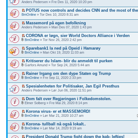
Anders Pedersen » Fre Des 11, 2020 10:20 pm
POTUS now controls and decides CNN and the most of th
BmOnline
» Tor Des 10, 2020 8:31 am
Massemord på egen befolkning
Anders Pedersen » Man Des 07, 2020 1:43 pm
CORONA er løgn, sier World Doctors Alliance i Verden
BmOnline
» Tor Nov 26, 2020 2:42 pm
Sparebank1 la ned på Opeid i Hamarøy
BmOnline
» Man Okt 19, 2020 11:03 am
Kritiserer du Islam- blir du anmeldt til purken
Garfors Amund » Tor Sep 24, 2020 5:44 am
Rainer Irgang om den dype Staten og Trump
BmOnline
» Fre Sep 11, 2020 2:33 pm
Spesialenheten for Politisaker, Jan Egil Presthus
Anders Pedersen » Lør Jun 06, 2020 11:51 pm
Dom falt over Regjeringen i Folkedomstolen.
Elmer Solberg » Fre Mai 29, 2020 8:14 pm
Korona virus- er et MASSEMORD!
BmOnline
» Lør Mar 21, 2020 10:27 am
Korona- tullball nå også lokalt..
BmOnline
» Lør Mar 14, 2020 9:19 am
President Donald Trump fight down the kgb- lefties!