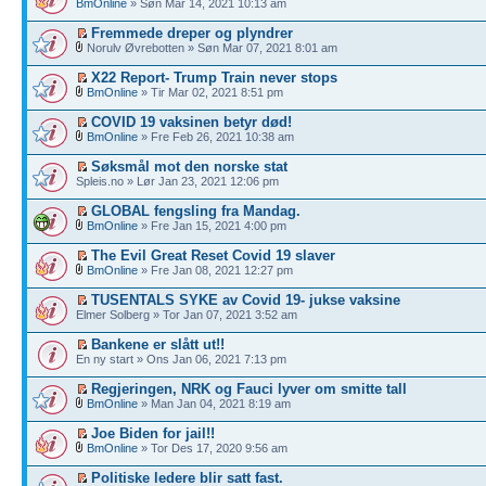
BmOnline
» Søn Mar 14, 2021 10:13 am
Fremmede dreper og plyndrer
Norulv Øvrebotten » Søn Mar 07, 2021 8:01 am
X22 Report- Trump Train never stops
BmOnline
» Tir Mar 02, 2021 8:51 pm
COVID 19 vaksinen betyr død!
BmOnline
» Fre Feb 26, 2021 10:38 am
Søksmål mot den norske stat
Spleis.no » Lør Jan 23, 2021 12:06 pm
GLOBAL fengsling fra Mandag.
BmOnline
» Fre Jan 15, 2021 4:00 pm
The Evil Great Reset Covid 19 slaver
BmOnline
» Fre Jan 08, 2021 12:27 pm
TUSENTALS SYKE av Covid 19- jukse vaksine
Elmer Solberg » Tor Jan 07, 2021 3:52 am
Bankene er slått ut!!
En ny start » Ons Jan 06, 2021 7:13 pm
Regjeringen, NRK og Fauci lyver om smitte tall
BmOnline
» Man Jan 04, 2021 8:19 am
Joe Biden for jail!!
BmOnline
» Tor Des 17, 2020 9:56 am
Politiske ledere blir satt fast.