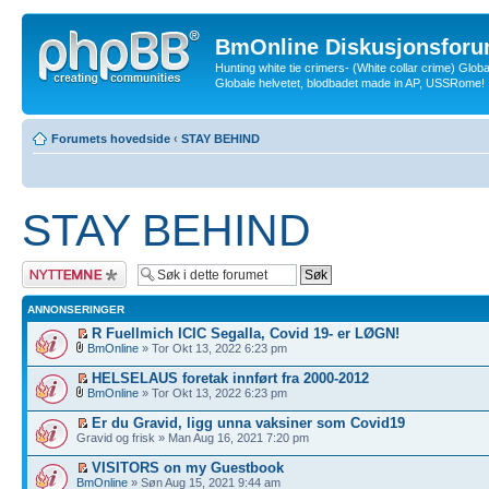
BmOnline Diskusjonsforu
Hunting white tie crimers- (White collar crime) Glob
Globale helvetet, blodbadet made in AP, USSRome!
Forumets hovedside
‹
STAY BEHIND
STAY BEHIND
Legg inn et nytt
emne
ANNONSERINGER
R Fuellmich ICIC Segalla, Covid 19- er LØGN!
BmOnline
» Tor Okt 13, 2022 6:23 pm
HELSELAUS foretak innført fra 2000-2012
BmOnline
» Tor Okt 13, 2022 6:23 pm
Er du Gravid, ligg unna vaksiner som Covid19
Gravid og frisk » Man Aug 16, 2021 7:20 pm
VISITORS on my Guestbook
BmOnline
» Søn Aug 15, 2021 9:44 am