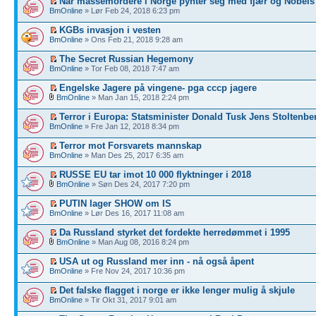
Når massemordere i Norge pynter seg med fjær og Nobels 
BmOnline
» Lør Feb 24, 2018 6:23 pm
KGBs invasjon i vesten
BmOnline
» Ons Feb 21, 2018 9:28 am
The Secret Russian Hegemony
BmOnline
» Tor Feb 08, 2018 7:47 am
Engelske Jagere på vingene- pga cccp jagere
BmOnline
» Man Jan 15, 2018 2:24 pm
Terror i Europa: Statsminister Donald Tusk Jens Stoltenbe
BmOnline
» Fre Jan 12, 2018 8:34 pm
Terror mot Forsvarets mannskap
BmOnline
» Man Des 25, 2017 6:35 am
RUSSE EU tar imot 10 000 flyktninger i 2018
BmOnline
» Søn Des 24, 2017 7:20 pm
PUTIN lager SHOW om IS
BmOnline
» Lør Des 16, 2017 11:08 am
Da Russland styrket det fordekte herredømmet i 1995
BmOnline
» Man Aug 08, 2016 8:24 pm
USA ut og Russland mer inn - nå også åpent
BmOnline
» Fre Nov 24, 2017 10:36 pm
Det falske flagget i norge er ikke lenger mulig å skjule
BmOnline
» Tir Okt 31, 2017 9:01 am