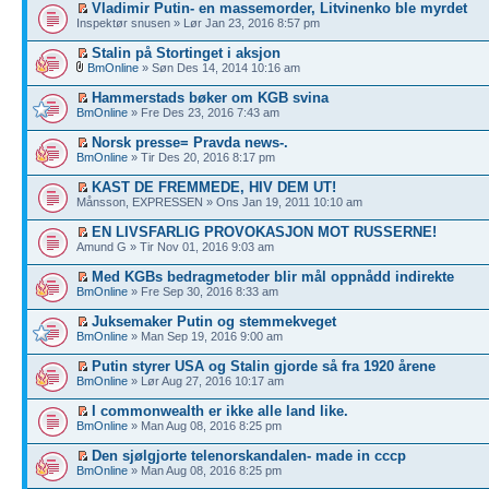
Vladimir Putin- en massemorder, Litvinenko ble myrdet
Inspektør snusen » Lør Jan 23, 2016 8:57 pm
Stalin på Stortinget i aksjon
BmOnline
» Søn Des 14, 2014 10:16 am
Hammerstads bøker om KGB svina
BmOnline
» Fre Des 23, 2016 7:43 am
Norsk presse= Pravda news-.
BmOnline
» Tir Des 20, 2016 8:17 pm
KAST DE FREMMEDE, HIV DEM UT!
Månsson, EXPRESSEN » Ons Jan 19, 2011 10:10 am
EN LIVSFARLIG PROVOKASJON MOT RUSSERNE!
Amund G » Tir Nov 01, 2016 9:03 am
Med KGBs bedragmetoder blir mål oppnådd indirekte
BmOnline
» Fre Sep 30, 2016 8:33 am
Juksemaker Putin og stemmekveget
BmOnline
» Man Sep 19, 2016 9:00 am
Putin styrer USA og Stalin gjorde så fra 1920 årene
BmOnline
» Lør Aug 27, 2016 10:17 am
I commonwealth er ikke alle land like.
BmOnline
» Man Aug 08, 2016 8:25 pm
Den sjølgjorte telenorskandalen- made in cccp
BmOnline
» Man Aug 08, 2016 8:25 pm