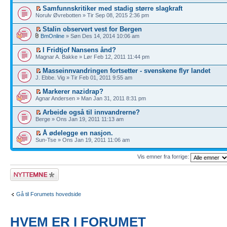
Samfunnskritiker med stadig større slagkraft
Norulv Øvrebotten » Tir Sep 08, 2015 2:36 pm
Stalin observert vest for Bergen
BmOnline
» Søn Des 14, 2014 10:06 am
I Fridtjof Nansens ånd?
Magnar A. Bakke » Lør Feb 12, 2011 11:44 pm
Masseinnvandringen fortsetter - svenskene flyr landet
J. Ebbe. Vig » Tir Feb 01, 2011 9:55 am
Markerer nazidrap?
Agnar Andersen » Man Jan 31, 2011 8:31 pm
Arbeide også til innvandrerne?
Berge » Ons Jan 19, 2011 11:13 am
Å ødelegge en nasjon.
Sun-Tse » Ons Jan 19, 2011 11:06 am
Vis emner fra forrige:
Legg inn et nytt
emne
Gå til Forumets hovedside
HVEM ER I FORUMET