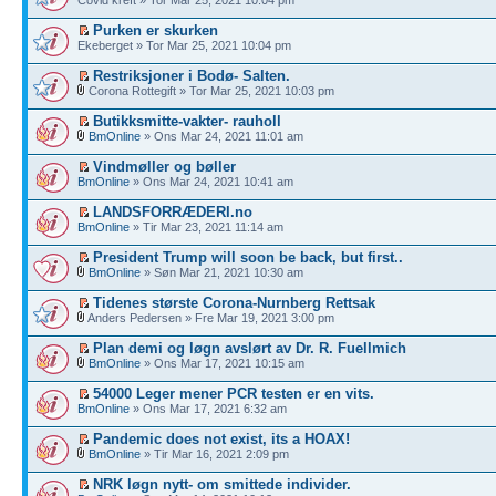
Purken er skurken
Ekeberget » Tor Mar 25, 2021 10:04 pm
Restriksjoner i Bodø- Salten.
Corona Rottegift » Tor Mar 25, 2021 10:03 pm
Butikksmitte-vakter- rauholl
BmOnline
» Ons Mar 24, 2021 11:01 am
Vindmøller og bøller
BmOnline
» Ons Mar 24, 2021 10:41 am
LANDSFORRÆDERI.no
BmOnline
» Tir Mar 23, 2021 11:14 am
President Trump will soon be back, but first..
BmOnline
» Søn Mar 21, 2021 10:30 am
Tidenes største Corona-Nurnberg Rettsak
Anders Pedersen » Fre Mar 19, 2021 3:00 pm
Plan demi og løgn avslørt av Dr. R. Fuellmich
BmOnline
» Ons Mar 17, 2021 10:15 am
54000 Leger mener PCR testen er en vits.
BmOnline
» Ons Mar 17, 2021 6:32 am
Pandemic does not exist, its a HOAX!
BmOnline
» Tir Mar 16, 2021 2:09 pm
NRK løgn nytt- om smittede individer.