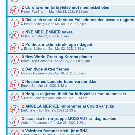
Corona er en forbrytelse mot menneskeheten.
Reiner Fuellmich » Man Mai 24, 2021 9:18 pm
Det er nå snart et år siden Folkedomstolen avsatte regjerin
Elmer Solberg » Søn Mai 09, 2021 4:02 pm
NYE MEDLEMMER søkes
FMI » Søn Mai 02, 2021 6:39 am
Politiets maktmisbruk- opp i dagen!
Elmer Solberg » Søn Mai 02, 2021 6:39 am
New World Order og Korona planen
Beate Diep Hansen » Tor Apr 29, 2021 8:56 am
Den dype staten fjernes
Gesara Nesara » Søn Apr 18, 2021 1:56 am
Huseiernes Landsforbund varsler ikke
Bmo » Søn Apr 18, 2021 1:32 am
Norges regjering tiltalt for forbrytelser mot mennesker
Elmer Solberg » Man Mar 29, 2021 9:14 am
ANGELA MERKEL innrømmer at Covid var juks
BmOnline
» Lør Mar 27, 2021 11:23 am
Israelske terrorgruppe MOSSAD har idag makten
Anders Pedersen » Fre Mar 26, 2021 1:24 am
Vaksinen fremmer kreft, jfr mRNA
Covid kreft » Tor Mar 25, 2021 10:04 pm