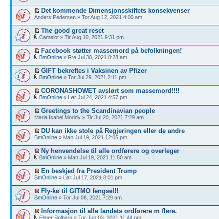
Det kommende Dimensjonsskiftets konsekvenser
Anders Pedersen » Tor Aug 12, 2021 4:00 am
The good great reset
Camelot » Tir Aug 10, 2021 9:31 pm
Facebook støtter massemord på befolkningen!
BmOnline
» Fre Jul 30, 2021 8:28 am
GIFT bekreftes i Vaksinen av Pfizer
BmOnline
» Tor Jul 29, 2021 2:11 pm
CORONASHOWET avslørt som massemord!!!!
BmOnline
» Lør Jul 24, 2021 4:57 pm
Greetings to the Scandinavian people
Maria Isabel Moddy » Tir Jul 20, 2021 7:29 am
DU kan ikke stole på Regjeringen eller de andre
BmOnline
» Man Jul 19, 2021 12:05 pm
Ny henvendelse til alle ordførere og overleger
BmOnline
» Man Jul 19, 2021 11:50 am
En beskjed fra President Trump
BmOnline
» Lør Jul 17, 2021 8:01 pm
Fly-kø til GITMO fengsel!!
BmOnline
» Tor Jul 08, 2021 7:29 am
Informasjon til alle landets ordførere m flere.
Elmer Solberg » Tor Jun 03, 2021 11:44 pm