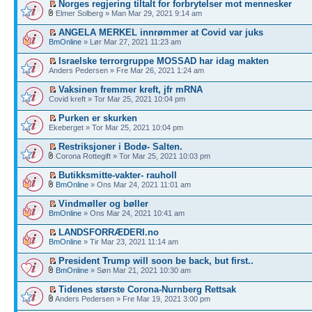
Norges regjering tiltalt for forbrytelser mot mennesker
Elmer Solberg » Man Mar 29, 2021 9:14 am
ANGELA MERKEL innrømmer at Covid var juks
BmOnline
» Lør Mar 27, 2021 11:23 am
Israelske terrorgruppe MOSSAD har idag makten
Anders Pedersen » Fre Mar 26, 2021 1:24 am
Vaksinen fremmer kreft, jfr mRNA
Covid kreft » Tor Mar 25, 2021 10:04 pm
Purken er skurken
Ekeberget » Tor Mar 25, 2021 10:04 pm
Restriksjoner i Bodø- Salten.
Corona Rottegift » Tor Mar 25, 2021 10:03 pm
Butikksmitte-vakter- rauholl
BmOnline
» Ons Mar 24, 2021 11:01 am
Vindmøller og bøller
BmOnline
» Ons Mar 24, 2021 10:41 am
LANDSFORRÆDERI.no
BmOnline
» Tir Mar 23, 2021 11:14 am
President Trump will soon be back, but first..
BmOnline
» Søn Mar 21, 2021 10:30 am
Tidenes største Corona-Nurnberg Rettsak
Anders Pedersen » Fre Mar 19, 2021 3:00 pm