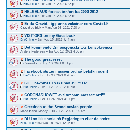
BmOnline
» Tor Okt 13, 2022 6:23 pm
HELSELAUS foretak innført fra 2000-2012
BmOnline
» Tor Okt 13, 2022 6:23 pm
Er du Gravid, ligg unna vaksiner som Covid19
Gravid og frisk » Man Aug 16, 2021 7:20 pm
VISITORS on my Guestbook
BmOnline
» Søn Aug 15, 2021 9:44 am
Det kommende Dimensjonsskiftets konsekvenser
Anders Pedersen » Tor Aug 12, 2021 4:00 am
The good great reset
Camelot » Tir Aug 10, 2021 9:31 pm
Facebook støtter massemord på befolkningen!
BmOnline
» Fre Jul 30, 2021 8:28 am
GIFT bekreftes i Vaksinen av Pfizer
BmOnline
» Tor Jul 29, 2021 2:11 pm
CORONASHOWET avslørt som massemord!!!!
BmOnline
» Lør Jul 24, 2021 4:57 pm
Greetings to the Scandinavian people
Maria Isabel Moddy » Tir Jul 20, 2021 7:29 am
DU kan ikke stole på Regjeringen eller de andre
BmOnline
» Man Jul 19, 2021 12:05 pm