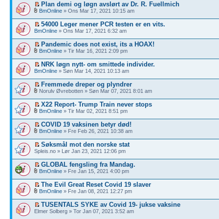
Plan demi og løgn avslørt av Dr. R. Fuellmich
BmOnline
» Ons Mar 17, 2021 10:15 am
54000 Leger mener PCR testen er en vits.
BmOnline
» Ons Mar 17, 2021 6:32 am
Pandemic does not exist, its a HOAX!
BmOnline
» Tir Mar 16, 2021 2:09 pm
NRK løgn nytt- om smittede individer.
BmOnline
» Søn Mar 14, 2021 10:13 am
Fremmede dreper og plyndrer
Norulv Øvrebotten » Søn Mar 07, 2021 8:01 am
X22 Report- Trump Train never stops
BmOnline
» Tir Mar 02, 2021 8:51 pm
COVID 19 vaksinen betyr død!
BmOnline
» Fre Feb 26, 2021 10:38 am
Søksmål mot den norske stat
Spleis.no » Lør Jan 23, 2021 12:06 pm
GLOBAL fengsling fra Mandag.
BmOnline
» Fre Jan 15, 2021 4:00 pm
The Evil Great Reset Covid 19 slaver
BmOnline
» Fre Jan 08, 2021 12:27 pm
TUSENTALS SYKE av Covid 19- jukse vaksine
Elmer Solberg » Tor Jan 07, 2021 3:52 am