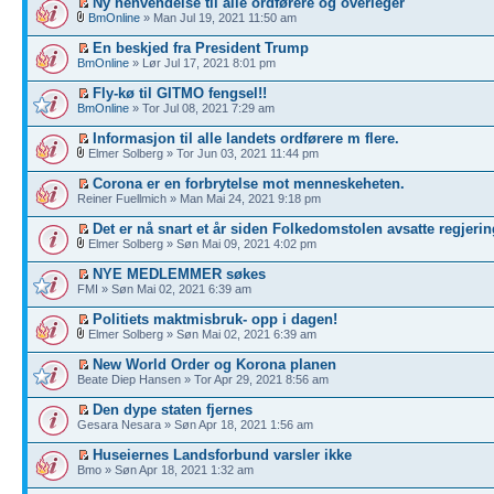
Ny henvendelse til alle ordførere og overleger
BmOnline
» Man Jul 19, 2021 11:50 am
En beskjed fra President Trump
BmOnline
» Lør Jul 17, 2021 8:01 pm
Fly-kø til GITMO fengsel!!
BmOnline
» Tor Jul 08, 2021 7:29 am
Informasjon til alle landets ordførere m flere.
Elmer Solberg » Tor Jun 03, 2021 11:44 pm
Corona er en forbrytelse mot menneskeheten.
Reiner Fuellmich » Man Mai 24, 2021 9:18 pm
Det er nå snart et år siden Folkedomstolen avsatte regjerin
Elmer Solberg » Søn Mai 09, 2021 4:02 pm
NYE MEDLEMMER søkes
FMI » Søn Mai 02, 2021 6:39 am
Politiets maktmisbruk- opp i dagen!
Elmer Solberg » Søn Mai 02, 2021 6:39 am
New World Order og Korona planen
Beate Diep Hansen » Tor Apr 29, 2021 8:56 am
Den dype staten fjernes
Gesara Nesara » Søn Apr 18, 2021 1:56 am
Huseiernes Landsforbund varsler ikke
Bmo » Søn Apr 18, 2021 1:32 am