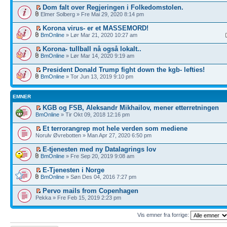
Dom falt over Regjeringen i Folkedomstolen.
Elmer Solberg » Fre Mai 29, 2020 8:14 pm
Korona virus- er et MASSEMORD!
BmOnline
» Lør Mar 21, 2020 10:27 am
Korona- tullball nå også lokalt..
BmOnline
» Lør Mar 14, 2020 9:19 am
President Donald Trump fight down the kgb- lefties!
BmOnline
» Tor Jun 13, 2019 9:10 pm
EMNER
KGB og FSB, Aleksandr Mikhailov, mener etterretningen
BmOnline
» Tir Okt 09, 2018 12:16 pm
Et terrorangrep mot hele verden som mediene
Norulv Øvrebotten » Man Apr 27, 2020 6:50 pm
E-tjenesten med ny Datalagrings lov
BmOnline
» Fre Sep 20, 2019 9:08 am
E-Tjenesten i Norge
BmOnline
» Søn Des 04, 2016 7:27 pm
Pervo mails from Copenhagen
Pekka » Fre Feb 15, 2019 2:23 pm
Vis emner fra forrige: