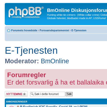
BmOnline Diskusjonsforu
Hunting white tie crimers- (White collar crime) Glob
Globale helvetet, blodbadet made in AP, USSRome!
Forumets hovedside
‹
Forsvarsdepartementet
‹
E-Tjenesten
E-Tjenesten
Moderator:
BmOnline
Forumregler
Er det forsvarlig å ha et ballalaika
Legg inn et nytt
emne
ANNONSERINGER
R Fuellmich ICIC Segalla, Covid 19- er LØGN!