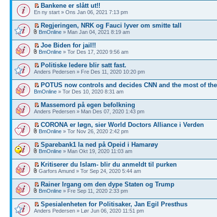
Bankene er slått ut!!
En ny start » Ons Jan 06, 2021 7:13 pm
Regjeringen, NRK og Fauci lyver om smitte tall
BmOnline
» Man Jan 04, 2021 8:19 am
Joe Biden for jail!!
BmOnline
» Tor Des 17, 2020 9:56 am
Politiske ledere blir satt fast.
Anders Pedersen » Fre Des 11, 2020 10:20 pm
POTUS now controls and decides CNN and the most of th
BmOnline
» Tor Des 10, 2020 8:31 am
Massemord på egen befolkning
Anders Pedersen » Man Des 07, 2020 1:43 pm
CORONA er løgn, sier World Doctors Alliance i Verden
BmOnline
» Tor Nov 26, 2020 2:42 pm
Sparebank1 la ned på Opeid i Hamarøy
BmOnline
» Man Okt 19, 2020 11:03 am
Kritiserer du Islam- blir du anmeldt til purken
Garfors Amund » Tor Sep 24, 2020 5:44 am
Rainer Irgang om den dype Staten og Trump
BmOnline
» Fre Sep 11, 2020 2:33 pm
Spesialenheten for Politisaker, Jan Egil Presthus
Anders Pedersen » Lør Jun 06, 2020 11:51 pm