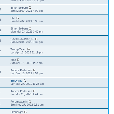
Man Nov 03, 2025 1:30 pm
Elmer Solberg
0
Søn Mai 09, 2021 4:02 pm
FMI
3
Søn Mai 02, 2021 6:39 am
Elmer Solberg
4
Man Mai 03, 2021 3:07 pm
Covid Revolver_45
8
Søn Mai 04, 2025 8:37 pm
Trump Team
7
Lør Apr 12, 2025 11:19 pm
Bmo
8
Søn Apr 18, 2021 1:32 am
Anders Pedersen
3
Lør Des 10, 2022 4:54 pm
BmOnline
5
Lør Mar 27, 2021 11:23 am
Anders Pedersen
0
Fre Mar 26, 2021 1:24 am
Forumsadmin
1
Søn Nov 27, 2022 9:31 am
Ekeberget
8