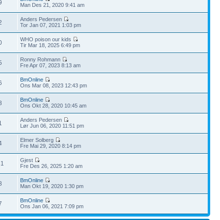
9
Man Des 21, 2020 9:41 am
Anders Pedersen
2
Tor Jan 07, 2021 1:03 pm
WHO poison our kids
0
Tir Mar 18, 2025 6:49 pm
Ronny Rohmann
5
Fre Apr 07, 2023 8:13 am
BmOnline
6
Ons Mar 08, 2023 12:43 pm
BmOnline
8
Ons Okt 28, 2020 10:45 am
Anders Pedersen
1
Lør Jun 06, 2020 11:51 pm
Elmer Solberg
4
Fre Mai 29, 2020 8:14 pm
Gjest
31
Fre Des 26, 2025 1:20 am
BmOnline
8
Man Okt 19, 2020 1:30 pm
BmOnline
7
Ons Jan 06, 2021 7:09 pm