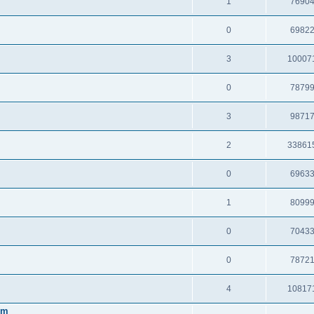
1
7690
0
6982
3
10007
0
7879
3
9871
2
33861
0
6963
1
8099
0
7043
0
7872
4
10817
em