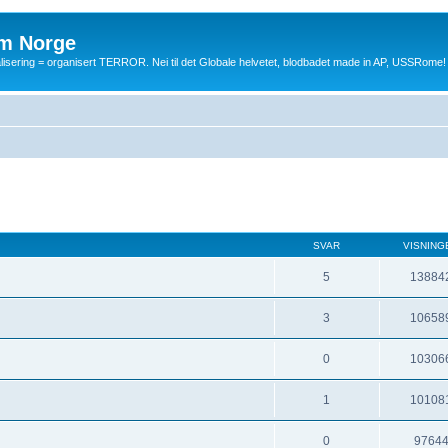
m Norge
balisering = organisert TERROR. Nei til det Globale helvetet, blodbadet made in AP, USSRome!
SVAR
VISNING
5
13884
3
10658
0
10306
1
10108
0
9764