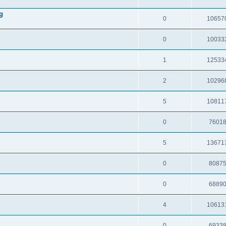
g
0
10657
0
10033
1
12533
2
10296
5
10811
0
7601
5
13671
0
8087
0
6889
4
10613
0
6933