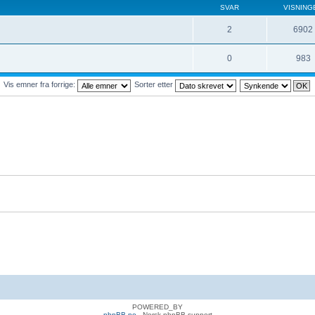
SVAR
VISNING
2
6902
0
983
Vis emner fra forrige:
Sorter etter
POWERED_BY
phpBB.no
- Norsk phpBB-support