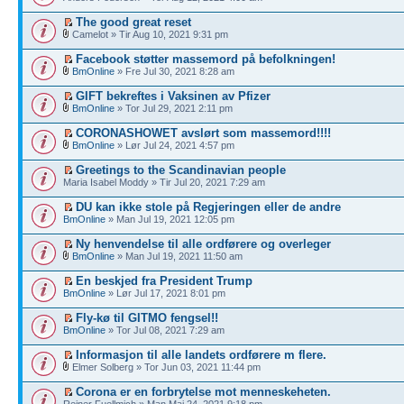
The good great reset
Camelot » Tir Aug 10, 2021 9:31 pm
Facebook støtter massemord på befolkningen!
BmOnline
» Fre Jul 30, 2021 8:28 am
GIFT bekreftes i Vaksinen av Pfizer
BmOnline
» Tor Jul 29, 2021 2:11 pm
CORONASHOWET avslørt som massemord!!!!
BmOnline
» Lør Jul 24, 2021 4:57 pm
Greetings to the Scandinavian people
Maria Isabel Moddy » Tir Jul 20, 2021 7:29 am
DU kan ikke stole på Regjeringen eller de andre
BmOnline
» Man Jul 19, 2021 12:05 pm
Ny henvendelse til alle ordførere og overleger
BmOnline
» Man Jul 19, 2021 11:50 am
En beskjed fra President Trump
BmOnline
» Lør Jul 17, 2021 8:01 pm
Fly-kø til GITMO fengsel!!
BmOnline
» Tor Jul 08, 2021 7:29 am
Informasjon til alle landets ordførere m flere.
Elmer Solberg » Tor Jun 03, 2021 11:44 pm
Corona er en forbrytelse mot menneskeheten.
Reiner Fuellmich » Man Mai 24, 2021 9:18 pm