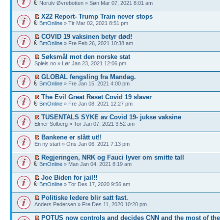
Norulv Øvrebotten » Søn Mar 07, 2021 8:01 am
X22 Report- Trump Train never stops
BmOnline
» Tir Mar 02, 2021 8:51 pm
COVID 19 vaksinen betyr død!
BmOnline
» Fre Feb 26, 2021 10:38 am
Søksmål mot den norske stat
Spleis.no » Lør Jan 23, 2021 12:06 pm
GLOBAL fengsling fra Mandag.
BmOnline
» Fre Jan 15, 2021 4:00 pm
The Evil Great Reset Covid 19 slaver
BmOnline
» Fre Jan 08, 2021 12:27 pm
TUSENTALS SYKE av Covid 19- jukse vaksine
Elmer Solberg » Tor Jan 07, 2021 3:52 am
Bankene er slått ut!!
En ny start » Ons Jan 06, 2021 7:13 pm
Regjeringen, NRK og Fauci lyver om smitte tall
BmOnline
» Man Jan 04, 2021 8:19 am
Joe Biden for jail!!
BmOnline
» Tor Des 17, 2020 9:56 am
Politiske ledere blir satt fast.
Anders Pedersen » Fre Des 11, 2020 10:20 pm
POTUS now controls and decides CNN and the most of th