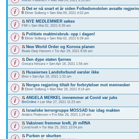
Det er nå snart et år siden Folkedomstolen avsatte regjerin
Elmer Solberg » Søn Mai 09, 2021 4:02 pm
NYE MEDLEMMER søkes
FMI » Søn Mai 02, 2021 6:39 am
Politiets maktmisbruk- opp i dagen!
Elmer Solberg » Søn Mai 02, 2021 6:39 am
New World Order og Korona planen
Beate Diep Hansen » Tor Apr 29, 2021 8:56 am
Den dype staten fjernes
Gesara Nesara » Søn Apr 18, 2021 1:56 am
Huseiernes Landsforbund varsler ikke
Bmo » Søn Apr 18, 2021 1:32 am
Norges regjering tiltalt for forbrytelser mot mennesker
Elmer Solberg » Man Mar 29, 2021 9:14 am
ANGELA MERKEL innrømmer at Covid var juks
BmOnline
» Lør Mar 27, 2021 11:23 am
Israelske terrorgruppe MOSSAD har idag makten
Anders Pedersen » Fre Mar 26, 2021 1:24 am
Vaksinen fremmer kreft, jfr mRNA
Covid kreft » Tor Mar 25, 2021 10:04 pm
Purken er skurken