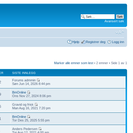
Avansert søk
Hjelp
Registrer deg
Logg inn
Marker alle emner som lest
• 2 emner • Side
1
av
1
ER
SISTE INNLEGG
Forums admmin
2
Søn Jun 14, 2026 8:44 pm
BmOnline
9
Ons Nov 27, 2024 8:06 pm
Gravid og frisk
6
Man Aug 16, 2021 7:20 pm
BmOnline
1
Tor Des 25, 2025 5:55 pm
Anders Pedersen
4
Tor Aug 12, 2021 4:00 am