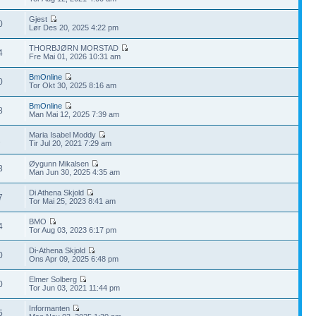
Gjest
0
Lør Des 20, 2025 4:22 pm
THORBJØRN MORSTAD
4
Fre Mai 01, 2026 10:31 am
BmOnline
0
Tor Okt 30, 2025 8:16 am
BmOnline
8
Man Mai 12, 2025 7:39 am
Maria Isabel Moddy
2
Tir Jul 20, 2021 7:29 am
Øygunn Mikalsen
3
Man Jun 30, 2025 4:35 am
Di Athena Skjold
7
Tor Mai 25, 2023 8:41 am
BMO
4
Tor Aug 03, 2023 6:17 pm
Di-Athena Skjold
0
Ons Apr 09, 2025 6:48 pm
Elmer Solberg
0
Tor Jun 03, 2021 11:44 pm
Informanten
5