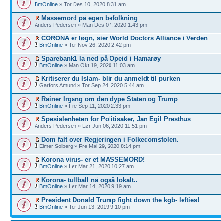
BmOnline
» Tor Des 10, 2020 8:31 am
Massemord på egen befolkning
Anders Pedersen » Man Des 07, 2020 1:43 pm
CORONA er løgn, sier World Doctors Alliance i Verden
BmOnline
» Tor Nov 26, 2020 2:42 pm
Sparebank1 la ned på Opeid i Hamarøy
BmOnline
» Man Okt 19, 2020 11:03 am
Kritiserer du Islam- blir du anmeldt til purken
Garfors Amund » Tor Sep 24, 2020 5:44 am
Rainer Irgang om den dype Staten og Trump
BmOnline
» Fre Sep 11, 2020 2:33 pm
Spesialenheten for Politisaker, Jan Egil Presthus
Anders Pedersen » Lør Jun 06, 2020 11:51 pm
Dom falt over Regjeringen i Folkedomstolen.
Elmer Solberg » Fre Mai 29, 2020 8:14 pm
Korona virus- er et MASSEMORD!
BmOnline
» Lør Mar 21, 2020 10:27 am
Korona- tullball nå også lokalt..
BmOnline
» Lør Mar 14, 2020 9:19 am
President Donald Trump fight down the kgb- lefties!
BmOnline
» Tor Jun 13, 2019 9:10 pm