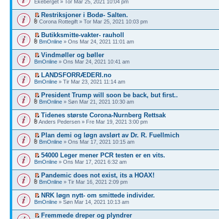
Ekeberget » Tor Mar 25, 2021 10:04 pm
Restriksjoner i Bodø- Salten.
Corona Rottegift » Tor Mar 25, 2021 10:03 pm
Butikksmitte-vakter- rauholl
BmOnline
» Ons Mar 24, 2021 11:01 am
Vindmøller og bøller
BmOnline
» Ons Mar 24, 2021 10:41 am
LANDSFORRÆDERI.no
BmOnline
» Tir Mar 23, 2021 11:14 am
President Trump will soon be back, but first..
BmOnline
» Søn Mar 21, 2021 10:30 am
Tidenes største Corona-Nurnberg Rettsak
Anders Pedersen » Fre Mar 19, 2021 3:00 pm
Plan demi og løgn avslørt av Dr. R. Fuellmich
BmOnline
» Ons Mar 17, 2021 10:15 am
54000 Leger mener PCR testen er en vits.
BmOnline
» Ons Mar 17, 2021 6:32 am
Pandemic does not exist, its a HOAX!
BmOnline
» Tir Mar 16, 2021 2:09 pm
NRK løgn nytt- om smittede individer.
BmOnline
» Søn Mar 14, 2021 10:13 am
Fremmede dreper og plyndrer