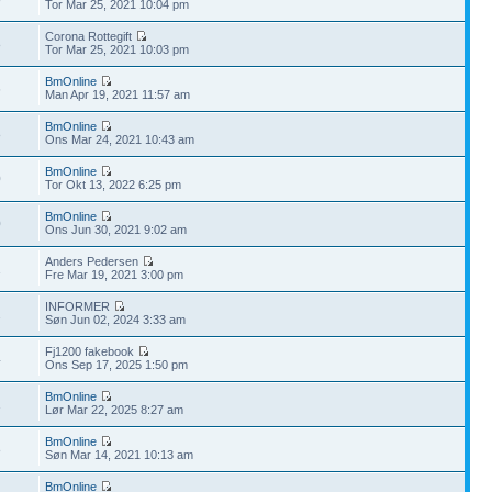
Tor Mar 25, 2021 10:04 pm
Corona Rottegift
8
Tor Mar 25, 2021 10:03 pm
BmOnline
6
Man Apr 19, 2021 11:57 am
BmOnline
8
Ons Mar 24, 2021 10:43 am
BmOnline
0
Tor Okt 13, 2022 6:25 pm
BmOnline
0
Ons Jun 30, 2021 9:02 am
Anders Pedersen
1
Fre Mar 19, 2021 3:00 pm
INFORMER
2
Søn Jun 02, 2024 3:33 am
Fj1200 fakebook
4
Ons Sep 17, 2025 1:50 pm
BmOnline
1
Lør Mar 22, 2025 8:27 am
BmOnline
8
Søn Mar 14, 2021 10:13 am
BmOnline