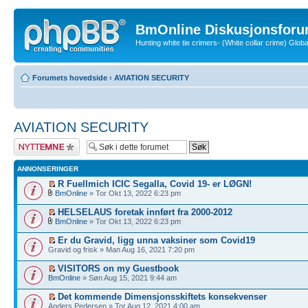
BmOnline Diskusjonsforu
Hunting white tie crimers- (White collar crime) Glo
Forumets hovedside
‹
AVIATION SECURITY
AVIATION SECURITY
Legg inn et nytt
emne
ANNONSERINGER
R Fuellmich ICIC Segalla, Covid 19- er LØGN!
BmOnline
» Tor Okt 13, 2022 6:23 pm
HELSELAUS foretak innført fra 2000-2012
BmOnline
» Tor Okt 13, 2022 6:23 pm
Er du Gravid, ligg unna vaksiner som Covid19
Gravid og frisk » Man Aug 16, 2021 7:20 pm
VISITORS on my Guestbook
BmOnline
» Søn Aug 15, 2021 9:44 am
Det kommende Dimensjonsskiftets konsekvenser
Anders Pedersen » Tor Aug 12, 2021 4:00 am