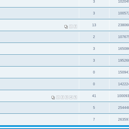
3
10204
3
10057
13
23806
1
2
2
10767
3
16508
3
19526
0
15094
0
14222
41
10009
1
2
3
4
5
5
25444
7
26359