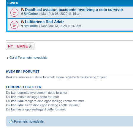
EMNER
Deadliest aviation accidents involving a sole survivor
BmOnline
» Man Feb 03, 2020 11:16 am
Luftfartens Red Adair
BmOnline
» Man Mai 13, 2024 10:47 am
Legg inn et nytt
emne
Gå til Forumets hovedside
HVEM ER I FORUMET
Brukere som leser i dette forumet: Ingen registrerte brukere og 1 gjest
FORUMRETTIGHETER
Du
kan
opprette nye emner i dette forumet
Du
kan
skrive innlegg i dette forumet
Du
kan ikke
redigere dine egne innlegg i dette forumet
Du
kan ikke
slette dine egne innlegg i dette forumet
Du
kan
laste opp vedlegg til dette forumet
Forumets hovedside