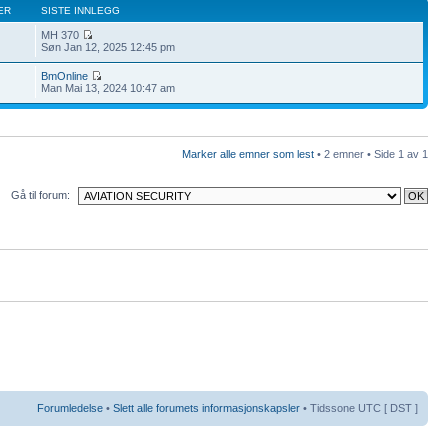
ER
SISTE INNLEGG
MH 370
Søn Jan 12, 2025 12:45 pm
BmOnline
Man Mai 13, 2024 10:47 am
Marker alle emner som lest
• 2 emner • Side
1
av
1
Gå til forum:
Forumledelse
•
Slett alle forumets informasjonskapsler
• Tidssone UTC [ DST ]