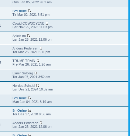
4
Ons Jan 05, 2022 9:02 am
BmOnline
2
Tir Mar 02, 2021 8:51 pm
Cowid COWBOYENE
1
Lør Nov 25, 2023 11:03 pm
Spleis.no
9
Lør Jan 23, 2021 12:06 pm
Anders Pedersen
7
Tor Mar 25, 2021 5:11 pm
TRUMP TRAIN
5
Fre Mar 26, 2021 1:26 am
Elmer Solberg
3
Tor Jan 07, 2021 3:52 am
Nordea Svindel
9
Lør Des 21, 2024 10:52 am
BmOnline
3
Man Jan 04, 2021 8:19 am
BmOnline
1
Tor Des 17, 2020 9:56 am
Anders Pedersen
1
Lør Jan 23, 2021 12:06 pm
BmOnline