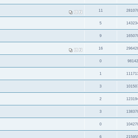
11
28107
1
2
5
14323
9
16507
16
29642
1
2
0
9814
1
11171
3
10150
2
12319
3
13837
0
10427
6
21595