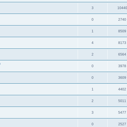
3
1044
0
2740
1
8509
4
8173
2
6564
m
0
3978
0
3609
1
4402
2
5011
3
5477
0
2527