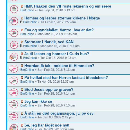
HMK Haakon den Vll roste lekmenn og emiseere
BmOnline
» Ons Sep 01, 2010 3:13 pm
Homser og lesber stormer kirkene i Norge
BmOnline
» Tir Feb 07, 2017 7:55 am
Eva og syndefallet. Vantro, hva er det?
BmOnline
» Man Mar 16, 2009 10:35 am
Stormøte i Narvik, ved KAN.
BmOnline
» Man Mar 15, 2010 11:14 am
Ja til lesber og homser i Guds hus?
BmOnline
» Tor Okt 15, 2015 9:23 am
Hvordan få tak i nøklene til Himmelen?
BmOnline
» Søn Feb 28, 2016 7:13 pm
På hvilket sted har Herren fastsatt tilbedelsen?
BmOnline
» Tir Apr 05, 2016 12:37 pm
Stod Jesus opp av graven?
BmOnline
» Søn Feb 28, 2016 7:14 pm
Jeg kan ikke se
BmOnline
» Søn Feb 28, 2016 7:13 pm
Å stå i en død organisasjon, jv, pv osv
BmOnline
» Tor Jan 08, 2009 2:42 pm
Se, jeg har laget noe nytt
BmOnline
» Lør Jan 09, 2016 9:48 am