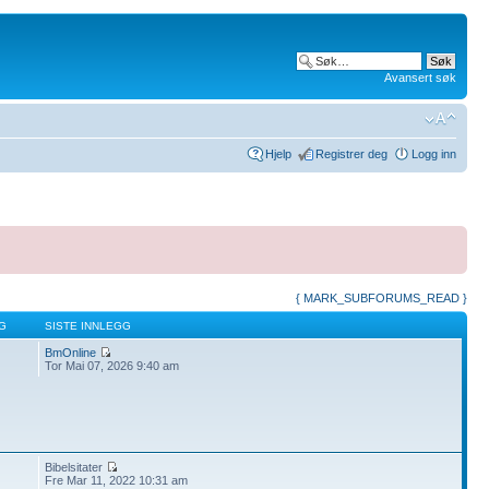
Avansert søk
Hjelp
Registrer deg
Logg inn
{ MARK_SUBFORUMS_READ }
G
SISTE INNLEGG
BmOnline
Tor Mai 07, 2026 9:40 am
Bibelsitater
Fre Mar 11, 2022 10:31 am