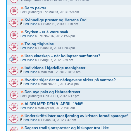
De to pakter
Leif Fjeldberg » Tor Mai 23, 2013 6:59 am
Kvinnelige prester og Herrens Ord.
BmOnline
» Tir Mar 19, 2013 10:18 am
Styrken - er å være svak
BmOnline
» Fre Nov 16, 2012 1:56 pm
Tro og tilgivelse
BmOnline
» Tir Jan 08, 2013 12:03 pm
Uten ekteskap – når kollapser samfunnet?
BmOnline
» Tir Aug 07, 2012 6:29 am
Individene i kjødelige menigheter
BmOnline
» Man Mar 12, 2012 10:33 am
Hvorfor skjer det at nådegavene virker på vantroe?
BmOnline
» Man Nov 21, 2011 4:31 pm
Den nye pakt og Hebreerbrevet
Leif Fjeldberg » Ons Jul 11, 2012 6:17 pm
ALDRI MER DEN 9. APRIL 1940!!
BmOnline
» Man Apr 09, 2012 7:41 am
Underskriftslister mot fjerning av kristen formålsparagraf
BmOnline
» Tir Jan 24, 2012 7:47 pm
Dagens tradisjonsprester og biskoper tror ikke