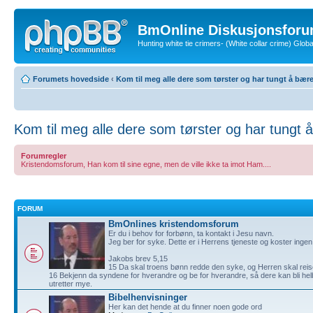
BmOnline Diskusjonsforu
Hunting white tie crimers- (White collar crime) Glo
Forumets hovedside
‹
Kom til meg alle dere som tørster og har tungt å bær
Kom til meg alle dere som tørster og har tungt 
Forumregler
Kristendomsforum, Han kom til sine egne, men de ville ikke ta imot Ham....
FORUM
BmOnlines kristendomsforum
Er du i behov for forbønn, ta kontakt i Jesu navn.
Jeg ber for syke. Dette er i Herrens tjeneste og koster ingen
Jakobs brev 5,15
15 Da skal troens bønn redde den syke, og Herren skal reise 
16 Bekjenn da syndene for hverandre og be for hverandre, så dere kan bli he
utretter mye.
Bibelhenvisninger
Her kan det hende at du finner noen gode ord