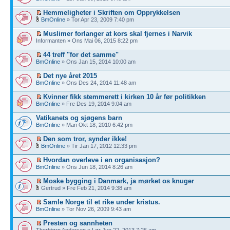
Hemmeligheter i Skriften om Opprykkelsen
BmOnline
» Tor Apr 23, 2009 7:40 pm
Muslimer forlanger at kors skal fjernes i Narvik
Informanten » Ons Mai 06, 2015 8:22 pm
44 treff "for det samme"
BmOnline
» Ons Jan 15, 2014 10:00 am
Det nye året 2015
BmOnline
» Ons Des 24, 2014 11:48 am
Kvinner fikk stemmerett i kirken 10 år før politikken
BmOnline
» Fre Des 19, 2014 9:04 am
Vatikanets og sjøgens barn
BmOnline
» Man Okt 18, 2010 6:42 pm
Den som tror, synder ikke!
BmOnline
» Tir Jan 17, 2012 12:33 pm
Hvordan overleve i en organisasjon?
BmOnline
» Ons Jun 18, 2014 8:26 am
Moske bygging i Danmark, ja mørket os knuger
Gertrud » Fre Feb 21, 2014 9:38 am
Samle Norge til et rike under kristus.
BmOnline
» Tor Nov 26, 2009 9:43 am
Presten og sannheten
Thorbjørn Andersen » Lør Jun 22, 2013 7:26 am