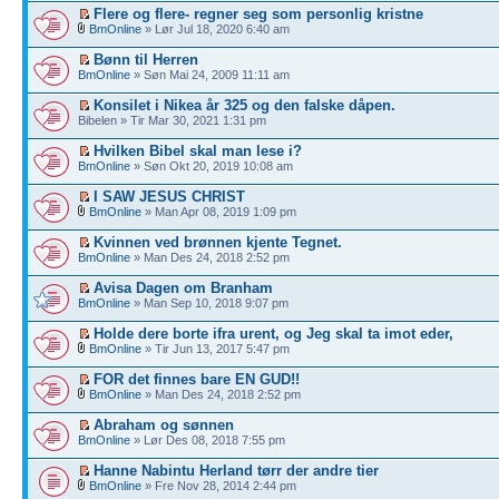
Flere og flere- regner seg som personlig kristne
BmOnline
» Lør Jul 18, 2020 6:40 am
Bønn til Herren
BmOnline
» Søn Mai 24, 2009 11:11 am
Konsilet i Nikea år 325 og den falske dåpen.
Bibelen » Tir Mar 30, 2021 1:31 pm
Hvilken Bibel skal man lese i?
BmOnline
» Søn Okt 20, 2019 10:08 am
I SAW JESUS CHRIST
BmOnline
» Man Apr 08, 2019 1:09 pm
Kvinnen ved brønnen kjente Tegnet.
BmOnline
» Man Des 24, 2018 2:52 pm
Avisa Dagen om Branham
BmOnline
» Man Sep 10, 2018 9:07 pm
Holde dere borte ifra urent, og Jeg skal ta imot eder,
BmOnline
» Tir Jun 13, 2017 5:47 pm
FOR det finnes bare EN GUD!!
BmOnline
» Man Des 24, 2018 2:52 pm
Abraham og sønnen
BmOnline
» Lør Des 08, 2018 7:55 pm
Hanne Nabintu Herland tørr der andre tier
BmOnline
» Fre Nov 28, 2014 2:44 pm