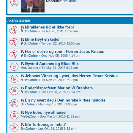
Moderator:
BmOnline
AKTIVE EMNER
Miraklenes tid er ikke forbi
BmOnline
» Tir Apr 26, 2011 11:39 am
Mine høyt elskede!
BmOnline
» Tor Jan 22, 2015 12:53 pm
Her er det ro og rom i Herren Jesus Kristus
BmOnline
» Ons Nov 05, 2008 4:14 pm
Øyvind Aarsnes og Elias Blix
Holy sunset » Tir Mar 31, 2026 8:21 pm
Jehovas Vitner og Lyset, dvs Herren Jesus Kristus.
BmOnline
» Tir Nov 25, 2008 7:12 pm
Endetidsprofeten Marion W Branham
BmOnline
» Tor Feb 20, 2025 12:14 pm
En ny svart dag i Den norske kirkes historie
BmOnline
» Man Sep 10, 2018 9:06 pm
Nye tider, nye allianser
MeGaCool
» Søn Mar 14, 2010 11:29 pm
Ble Turboneger frelst?
BmOnline
» Lør Okt 24, 2015 8:12 pm