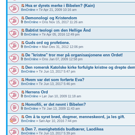
Hva er dyrets merke i Bibelen? (Kain)
BmOnline
» Tir Apr 21, 2009 10:16 am
Demonologi og Kristendom
BmOnline
» Ons Nov 15, 2017 11:26 am
Babtist teologi om den Hellige Ånd
BmOnline
» Tir Apr 05, 2016 12:49 pm
Guds ord og profetiene.
BmOnline
» Man Des 31, 2012 12:06 pm
De "kristne" tror mer på organisasjonene enn Ordet!
BmOnline
» Ons Jan 07, 2009 12:58 pm
Den romersk Katolske kirke forfulgte kristne og drepte de
BmOnline
» Tir Jun 13, 2017 5:47 pm
Hvem var det som forførte Eva?
BmOnline
» Tir Jun 13, 2017 5:46 pm
Herrens Ord
BmOnline
» Lør Jan 10, 2009 11:18 am
Homofili, er det nevnt i Bibelen?
BmOnline
» Tir Jan 13, 2009 11:43 am
Om å ta syret brød, dogmer, menneskeord, ja les gift.
BmOnline
» Søn Apr 10, 2016 7:44 pm
Den 7. menighetstids budbærer, Laodikea
BmOnline
» Tir Jun 13, 2017 5:39 pm