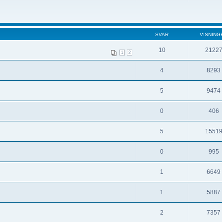
SVAR
VISNING
10
2122
1
2
4
8293
5
9474
0
406
5
1551
0
995
1
6649
1
5887
2
7357