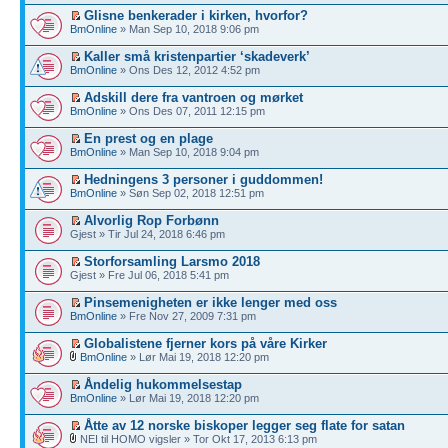
Glisne benkerader i kirken, hvorfor?
BmOnline
» Man Sep 10, 2018 9:06 pm
Kaller små kristenpartier ‘skadeverk’
BmOnline
» Ons Des 12, 2012 4:52 pm
Adskill dere fra vantroen og mørket
BmOnline
» Ons Des 07, 2011 12:15 pm
En prest og en plage
BmOnline
» Man Sep 10, 2018 9:04 pm
Hedningens 3 personer i guddommen!
BmOnline
» Søn Sep 02, 2018 12:51 pm
Alvorlig Rop Forbønn
Gjest » Tir Jul 24, 2018 6:46 pm
Storforsamling Larsmo 2018
Gjest » Fre Jul 06, 2018 5:41 pm
Pinsemenigheten er ikke lenger med oss
BmOnline
» Fre Nov 27, 2009 7:31 pm
Globalistene fjerner kors på våre Kirker
BmOnline
» Lør Mai 19, 2018 12:20 pm
Åndelig hukommelsestap
BmOnline
» Lør Mai 19, 2018 12:20 pm
Åtte av 12 norske biskoper legger seg flate for satan
NEI til HOMO vigsler » Tor Okt 17, 2013 6:13 pm