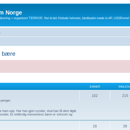
m Norge
balisering = organisert TERROR. Nei til det Globale helvetet, blodbadet made in AP, USSRome!
e
å bære
EMNER
INNLEG
102
215
 penger.
ham opp. Har han gjort synder, skal han få dem tilgitt.
lbredet. Et rettferdig menneskes bønn er virksom og
16
28