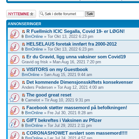
Legg inn et nytt
emne
ANNONSERINGER
R Fuellmich ICIC Segalla, Covid 19- er LØGN!
BmOnline
» Tor Okt 13, 2022 6:23 pm
HELSELAUS foretak innført fra 2000-2012
BmOnline
» Tor Okt 13, 2022 6:23 pm
Er du Gravid, ligg unna vaksiner som Covid19
Gravid og frisk » Man Aug 16, 2021 7:20 pm
VISITORS on my Guestbook
BmOnline
» Søn Aug 15, 2021 9:44 am
Det kommende Dimensjonsskiftets konsekvenser
Anders Pedersen » Tor Aug 12, 2021 4:00 am
The good great reset
Camelot » Tir Aug 10, 2021 9:31 pm
Facebook støtter massemord på befolkningen!
BmOnline
» Fre Jul 30, 2021 8:28 am
GIFT bekreftes i Vaksinen av Pfizer
BmOnline
» Tor Jul 29, 2021 2:11 pm
CORONASHOWET avslørt som massemord!!!!
BmOnline
» Lør Jul 24, 2021 4:57 pm