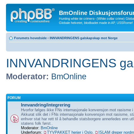
BmOnline Diskusjonsforu
Hunting white tie crimers- (White collar crime) Glob
Globale helvetet, blodbadet made in AP, USSRome!
Forumets hovedside
‹
INNVANDRINGENS galskapskap mot Norge
INNVANDRINGENS gal
Moderator:
BmOnline
FORUM
Innvandring/integrering
Hvorfor følges ikke FNs internasjonale konvensjon mot rasisme i
Akkurat slik det i FNs internasjonale konvensjon mot rasisme, stå
enhver stat har rett til å behandle statsborgere annerledes enn ut
statens folk først..
Moderator:
BmOnline
Underforum:
TYVPAKKET herjer i Oslo
,
ISLAM dreper nord