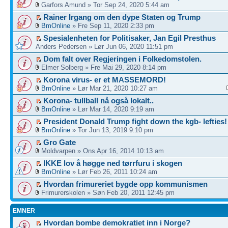
Garfors Amund » Tor Sep 24, 2020 5:44 am
Rainer Irgang om den dype Staten og Trump
BmOnline
» Fre Sep 11, 2020 2:33 pm
Spesialenheten for Politisaker, Jan Egil Presthus
Anders Pedersen » Lør Jun 06, 2020 11:51 pm
Dom falt over Regjeringen i Folkedomstolen.
Elmer Solberg » Fre Mai 29, 2020 8:14 pm
Korona virus- er et MASSEMORD!
BmOnline
» Lør Mar 21, 2020 10:27 am
Korona- tullball nå også lokalt..
BmOnline
» Lør Mar 14, 2020 9:19 am
President Donald Trump fight down the kgb- lefties!
BmOnline
» Tor Jun 13, 2019 9:10 pm
Gro Gate
Moldvarpen » Ons Apr 16, 2014 10:13 am
IKKE lov å høgge ned tørrfuru i skogen
BmOnline
» Lør Feb 26, 2011 10:24 am
Hvordan frimureriet bygde opp kommunismen
Frimurerskolen » Søn Feb 20, 2011 12:45 pm
EMNER
Hvordan bombe demokratiet inn i Norge?