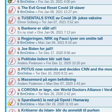
BmOnline
» Fre Jan 15, 2021 4:00 pm
The Evil Great Reset Covid 19 slaver
BmOnline
» Fre Jan 08, 2021 12:27 pm
TUSENTALS SYKE av Covid 19- jukse vaksine
Elmer Solberg » Tor Jan 07, 2021 3:52 am
Bankene er slått ut!!
En ny start » Ons Jan 06, 2021 7:13 pm
Regjeringen, NRK og Fauci lyver om smitte tall
BmOnline
» Man Jan 04, 2021 8:19 am
Joe Biden for jail!!
BmOnline
» Tor Des 17, 2020 9:56 am
Politiske ledere blir satt fast.
Anders Pedersen » Fre Des 11, 2020 10:20 pm
POTUS now controls and decides CNN and the mos
BmOnline
» Tor Des 10, 2020 8:31 am
Massemord på egen befolkning
Anders Pedersen » Man Des 07, 2020 1:43 pm
CORONA er løgn, sier World Doctors Alliance i Ver
BmOnline
» Tor Nov 26, 2020 2:42 pm
Sparebank1 la ned på Opeid i Hamarøy
BmOnline
» Man Okt 19, 2020 11:03 am
Kritiserer du Islam- blir du anmeldt til purken