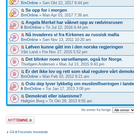
BmOnline
» Søn Okt 22, 2017 9:44 pm
Se opp for i morgen
BmOnline
» Man Apr 03, 2017 7:39 am
Angela Merkel har våknet opp av rødvinsrusen
BmOnline
» Tir Jul 12, 2016 6:44 pm
Nå invaderes vi fra Kirkenes av russisk mafia
BmOnline
» Søn Nov 13, 2011 10:20 am
Løfven kunne gått inn i den norske regjeringen
Vårt Land » Fre Nov 27, 2015 5:52 pm
Det blinker noen varsellamper, også for Norge.
Thorbjørn Andersen » Man Jul 13, 2015 9:43 pm
Er det ikke lov og rett som skal regulere vårt demok
BmOnline
» Man Feb 20, 2012 9:21 am
Oslo dep lyver lykkelig om muslimifiseringen i lande
BmOnline
» Tor Jan 17, 2013 3:08 pm
Demokrati eller islamisme?
Hallgrim Berg » Tir Okt 29, 2013 9:55 am
Vis emner fra forrige:
Legg inn et nytt
emne
Gå til Forumets hovedside