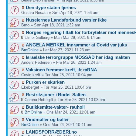
Beate Diep Hansen » Tor Apr 29, 2021 8:56 am
Den dype staten fjernes
Gesara Nesara » Søn Apr 18, 2021 1:56 am
Huseiernes Landsforbund varsler ikke
Bmo » Søn Apr 18, 2021 1:32 am
Norges regjering tiltalt for forbrytelser mot mennes
Elmer Solberg » Man Mar 29, 2021 9:14 am
ANGELA MERKEL innrømmer at Covid var juks
BmOnline
» Lør Mar 27, 2021 11:23 am
Israelske terrorgruppe MOSSAD har idag makten
Anders Pedersen » Fre Mar 26, 2021 1:24 am
Vaksinen fremmer kreft, jfr mRNA
Covid kreft » Tor Mar 25, 2021 10:04 pm
Purken er skurken
Ekeberget » Tor Mar 25, 2021 10:04 pm
Restriksjoner i Bodø- Salten.
Corona Rottegift » Tor Mar 25, 2021 10:03 pm
Butikksmitte-vakter- rauholl
BmOnline
» Ons Mar 24, 2021 11:01 am
Vindmøller og bøller
BmOnline
» Ons Mar 24, 2021 10:41 am
LANDSFORRÆDERI.no