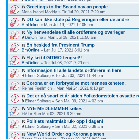
Greetings to the Scandinavian people
Maria Isabel Moddy » Tir Jul 20, 2021 7:29 am
DU kan ikke stole på Regjeringen eller de andre
BmOnline
» Man Jul 19, 2021 12:05 pm
Ny henvendelse til alle ordførere og overleger
BmOnline
» Man Jul 19, 2021 11:50 am
En beskjed fra President Trump
BmOnline
» Lør Jul 17, 2021 8:01 pm
Fly-kø til GITMO fengsel!!
BmOnline
» Tor Jul 08, 2021 7:29 am
Informasjon til alle landets ordførere m flere.
Elmer Solberg » Tor Jun 03, 2021 11:44 pm
Corona er en forbrytelse mot menneskeheten.
Reiner Fuellmich » Man Mai 24, 2021 9:18 pm
Det er nå snart et år siden Folkedomstolen avsatte r
Elmer Solberg » Søn Mai 09, 2021 4:02 pm
NYE MEDLEMMER søkes
FMI » Søn Mai 02, 2021 6:39 am
Politiets maktmisbruk- opp i dagen!
Elmer Solberg » Søn Mai 02, 2021 6:39 am
New World Order og Korona planen