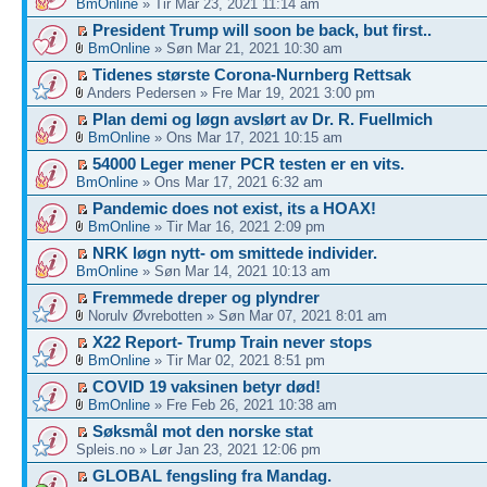
BmOnline
» Tir Mar 23, 2021 11:14 am
President Trump will soon be back, but first..
BmOnline
» Søn Mar 21, 2021 10:30 am
Tidenes største Corona-Nurnberg Rettsak
Anders Pedersen » Fre Mar 19, 2021 3:00 pm
Plan demi og løgn avslørt av Dr. R. Fuellmich
BmOnline
» Ons Mar 17, 2021 10:15 am
54000 Leger mener PCR testen er en vits.
BmOnline
» Ons Mar 17, 2021 6:32 am
Pandemic does not exist, its a HOAX!
BmOnline
» Tir Mar 16, 2021 2:09 pm
NRK løgn nytt- om smittede individer.
BmOnline
» Søn Mar 14, 2021 10:13 am
Fremmede dreper og plyndrer
Norulv Øvrebotten » Søn Mar 07, 2021 8:01 am
X22 Report- Trump Train never stops
BmOnline
» Tir Mar 02, 2021 8:51 pm
COVID 19 vaksinen betyr død!
BmOnline
» Fre Feb 26, 2021 10:38 am
Søksmål mot den norske stat
Spleis.no » Lør Jan 23, 2021 12:06 pm
GLOBAL fengsling fra Mandag.