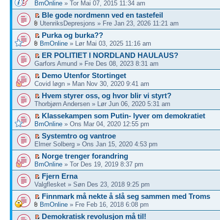
BmOnline
» Tor Mai 07, 2015 11:34 am
Ble gode nordmenn ved en tastefeil
UtenriksDepresjons » Fre Jan 23, 2026 11:21 am
Purka og burka??
BmOnline
» Lør Mai 03, 2025 11:16 am
ER POLITIET I NORDLAND HAULAUS?
Garfors Amund » Fre Des 08, 2023 8:31 am
Demo Utenfor Stortinget
Covid løgn » Man Nov 30, 2020 9:41 am
Hvem styrer oss, og hvor blir vi styrt?
Thorbjørn Andersen » Lør Jun 06, 2020 5:31 am
Klassekampen som Putin- lyver om demokratiet
BmOnline
» Ons Mar 04, 2020 12:55 pm
Systemtro og vantroe
Elmer Solberg » Ons Jan 15, 2020 4:53 pm
Norge trenger forandring
BmOnline
» Tor Des 19, 2019 8:37 pm
Fjern Erna
Valgflesket » Søn Des 23, 2018 9:25 pm
Finnmark må nekte å slå seg sammen med Troms
BmOnline
» Fre Feb 16, 2018 6:08 pm
Demokratisk revolusjon må til!