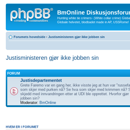
BmOnline Diskusjonsforu
Hunting white tie crimers- (White collar crime) Glob
Globale helvetet, blodbadet made in AP, USSRome!
Forumets hovedside
‹
Justisministeren gjør ikke jobben sin
Justisministeren gjør ikke jobben sin
FORUM
Justisdepartementet
Grete Faremo var en gang her, ikke visste jeg at hun var "russef
som skjer med purken nå? Se hva som skjer med krimmen nå? 
skjedd med innvandringen etter at UDI ble opprettet. Hvorfor gjør
jobben sin?
Moderator:
BmOnline
HVEM ER I FORUMET