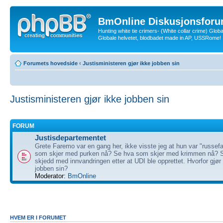
BmOnline Diskusjonsforu
Hunting white tie crimers- (White collar crime) Glob
Globale helvetet, blodbadet made in AP, USSRome!
Forumets hovedside
‹
Justisministeren gjør ikke jobben sin
Justisministeren gjør ikke jobben sin
FORUM
Justisdepartementet
Grete Faremo var en gang her, ikke visste jeg at hun var "russef
som skjer med purken nå? Se hva som skjer med krimmen nå? 
skjedd med innvandringen etter at UDI ble opprettet. Hvorfor gjør
jobben sin?
Moderator:
BmOnline
HVEM ER I FORUMET