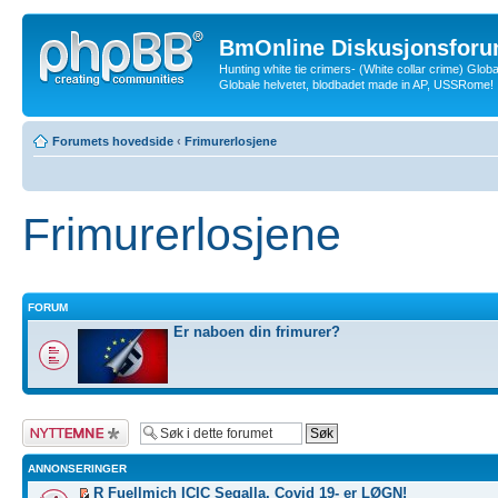
BmOnline Diskusjonsforu
Hunting white tie crimers- (White collar crime) Glob
Globale helvetet, blodbadet made in AP, USSRome!
Forumets hovedside
‹
Frimurerlosjene
Frimurerlosjene
FORUM
Er naboen din frimurer?
Legg inn et nytt
emne
ANNONSERINGER
R Fuellmich ICIC Segalla, Covid 19- er LØGN!