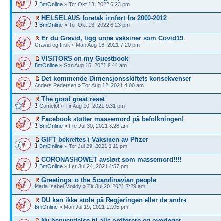
BmOnline
» Tor Okt 13, 2022 6:23 pm
HELSELAUS foretak innført fra 2000-2012
BmOnline
» Tor Okt 13, 2022 6:23 pm
Er du Gravid, ligg unna vaksiner som Covid19
Gravid og frisk » Man Aug 16, 2021 7:20 pm
VISITORS on my Guestbook
BmOnline
» Søn Aug 15, 2021 9:44 am
Det kommende Dimensjonsskiftets konsekvenser
Anders Pedersen » Tor Aug 12, 2021 4:00 am
The good great reset
Camelot » Tir Aug 10, 2021 9:31 pm
Facebook støtter massemord på befolkningen!
BmOnline
» Fre Jul 30, 2021 8:28 am
GIFT bekreftes i Vaksinen av Pfizer
BmOnline
» Tor Jul 29, 2021 2:11 pm
CORONASHOWET avslørt som massemord!!!!
BmOnline
» Lør Jul 24, 2021 4:57 pm
Greetings to the Scandinavian people
Maria Isabel Moddy » Tir Jul 20, 2021 7:29 am
DU kan ikke stole på Regjeringen eller de andre
BmOnline
» Man Jul 19, 2021 12:05 pm
Ny henvendelse til alle ordførere og overleger