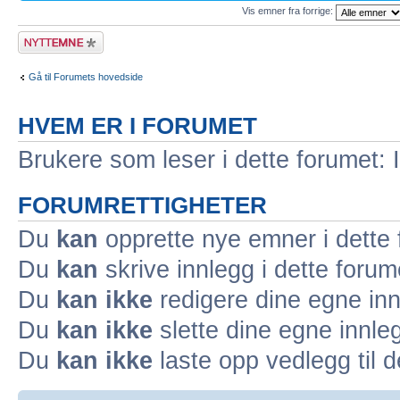
Vis emner fra forrige:
Legg inn et nytt
emne
Gå til Forumets hovedside
HVEM ER I FORUMET
Brukere som leser i dette forumet: 
FORUMRETTIGHETER
Du
kan
opprette nye emner i dette
Du
kan
skrive innlegg i dette forum
Du
kan ikke
redigere dine egne inn
Du
kan ikke
slette dine egne innleg
Du
kan ikke
laste opp vedlegg til d