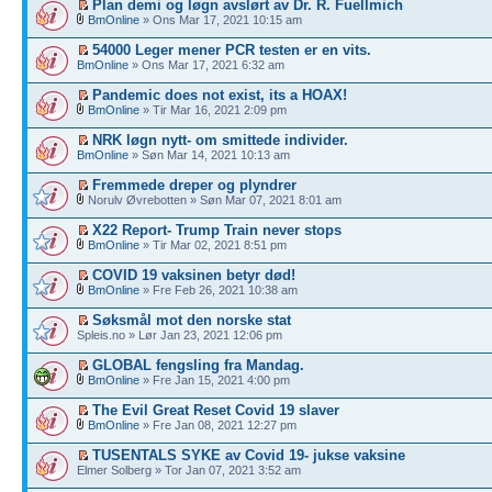
Plan demi og løgn avslørt av Dr. R. Fuellmich
BmOnline
» Ons Mar 17, 2021 10:15 am
54000 Leger mener PCR testen er en vits.
BmOnline
» Ons Mar 17, 2021 6:32 am
Pandemic does not exist, its a HOAX!
BmOnline
» Tir Mar 16, 2021 2:09 pm
NRK løgn nytt- om smittede individer.
BmOnline
» Søn Mar 14, 2021 10:13 am
Fremmede dreper og plyndrer
Norulv Øvrebotten » Søn Mar 07, 2021 8:01 am
X22 Report- Trump Train never stops
BmOnline
» Tir Mar 02, 2021 8:51 pm
COVID 19 vaksinen betyr død!
BmOnline
» Fre Feb 26, 2021 10:38 am
Søksmål mot den norske stat
Spleis.no » Lør Jan 23, 2021 12:06 pm
GLOBAL fengsling fra Mandag.
BmOnline
» Fre Jan 15, 2021 4:00 pm
The Evil Great Reset Covid 19 slaver
BmOnline
» Fre Jan 08, 2021 12:27 pm
TUSENTALS SYKE av Covid 19- jukse vaksine
Elmer Solberg » Tor Jan 07, 2021 3:52 am