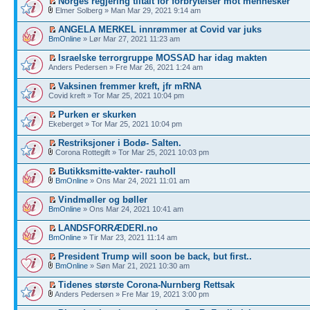
Norges regjering tiltalt for forbrytelser mot mennesker
Elmer Solberg » Man Mar 29, 2021 9:14 am
ANGELA MERKEL innrømmer at Covid var juks
BmOnline
» Lør Mar 27, 2021 11:23 am
Israelske terrorgruppe MOSSAD har idag makten
Anders Pedersen » Fre Mar 26, 2021 1:24 am
Vaksinen fremmer kreft, jfr mRNA
Covid kreft » Tor Mar 25, 2021 10:04 pm
Purken er skurken
Ekeberget » Tor Mar 25, 2021 10:04 pm
Restriksjoner i Bodø- Salten.
Corona Rottegift » Tor Mar 25, 2021 10:03 pm
Butikksmitte-vakter- rauholl
BmOnline
» Ons Mar 24, 2021 11:01 am
Vindmøller og bøller
BmOnline
» Ons Mar 24, 2021 10:41 am
LANDSFORRÆDERI.no
BmOnline
» Tir Mar 23, 2021 11:14 am
President Trump will soon be back, but first..
BmOnline
» Søn Mar 21, 2021 10:30 am
Tidenes største Corona-Nurnberg Rettsak
Anders Pedersen » Fre Mar 19, 2021 3:00 pm