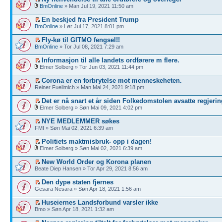
BmOnline
» Man Jul 19, 2021 11:50 am
En beskjed fra President Trump
BmOnline
» Lør Jul 17, 2021 8:01 pm
Fly-kø til GITMO fengsel!!
BmOnline
» Tor Jul 08, 2021 7:29 am
Informasjon til alle landets ordførere m flere.
Elmer Solberg » Tor Jun 03, 2021 11:44 pm
Corona er en forbrytelse mot menneskeheten.
Reiner Fuellmich » Man Mai 24, 2021 9:18 pm
Det er nå snart et år siden Folkedomstolen avsatte regjerin
Elmer Solberg » Søn Mai 09, 2021 4:02 pm
NYE MEDLEMMER søkes
FMI » Søn Mai 02, 2021 6:39 am
Politiets maktmisbruk- opp i dagen!
Elmer Solberg » Søn Mai 02, 2021 6:39 am
New World Order og Korona planen
Beate Diep Hansen » Tor Apr 29, 2021 8:56 am
Den dype staten fjernes
Gesara Nesara » Søn Apr 18, 2021 1:56 am
Huseiernes Landsforbund varsler ikke
Bmo » Søn Apr 18, 2021 1:32 am