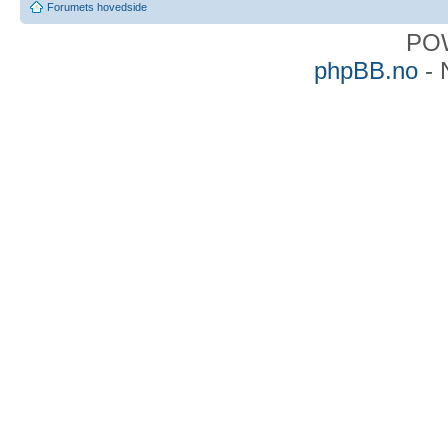
Forumets hovedside
PO
phpBB.no
- 