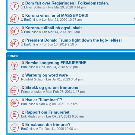
Dom falt over Regjeringen i Folkedomstolen.
Elmer Solberg » Fre Mai 29, 2020 8:14 pm
Korona virus- er et MASSEMORD!
BmOnline
» Lør Mar 21, 2020 10:27 am
Korona- tullball nå også lokalt..
BmOnline
» Lør Mar 14, 2020 9:19 am
President Donald Trump fight down the kgb- lefties!
BmOnline
» Tor Jun 13, 2019 9:10 pm
EMNER
Norske kongen og FRIMURERNE
BmOnline
» Ons Jan 24, 2018 5:33 pm
Warburg og word ware
Rotshild Gulag » Lør Jul 01, 2023 3:34 pm
Skrekk og gru om frimurene
Frimurerlosjen » Man Feb 07, 2011 1:47 pm
Hva er "Illuminati"?
BmOnline
» Søn Aug 08, 2021 9:57 am
Rapport om Frimureriet
Erik Rudstrøm » Lør Okt 27, 2012 9:00 am
Er naboen din frimurer?
BmOnline
» Tor Des 11, 2008 10:00 am