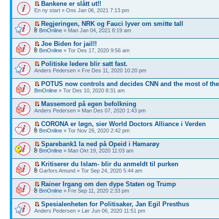
Bankene er slått ut!!
En ny start » Ons Jan 06, 2021 7:13 pm
Regjeringen, NRK og Fauci lyver om smitte tall
BmOnline
» Man Jan 04, 2021 8:19 am
Joe Biden for jail!!
BmOnline
» Tor Des 17, 2020 9:56 am
Politiske ledere blir satt fast.
Anders Pedersen » Fre Des 11, 2020 10:20 pm
POTUS now controls and decides CNN and the most of th
BmOnline
» Tor Des 10, 2020 8:31 am
Massemord på egen befolkning
Anders Pedersen » Man Des 07, 2020 1:43 pm
CORONA er løgn, sier World Doctors Alliance i Verden
BmOnline
» Tor Nov 26, 2020 2:42 pm
Sparebank1 la ned på Opeid i Hamarøy
BmOnline
» Man Okt 19, 2020 11:03 am
Kritiserer du Islam- blir du anmeldt til purken
Garfors Amund » Tor Sep 24, 2020 5:44 am
Rainer Irgang om den dype Staten og Trump
BmOnline
» Fre Sep 11, 2020 2:33 pm
Spesialenheten for Politisaker, Jan Egil Presthus
Anders Pedersen » Lør Jun 06, 2020 11:51 pm